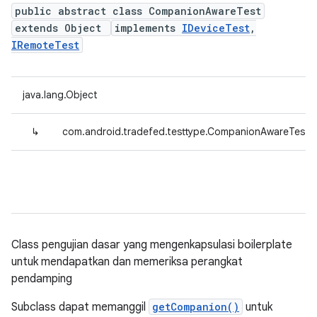
public abstract class CompanionAwareTest
extends Object
implements
IDeviceTest
,
IRemoteTest
java.lang.Object
↳
com.android.tradefed.testtype.CompanionAwareTest
Class pengujian dasar yang mengenkapsulasi boilerplate
untuk mendapatkan dan memeriksa perangkat
pendamping
Subclass dapat memanggil
getCompanion()
untuk