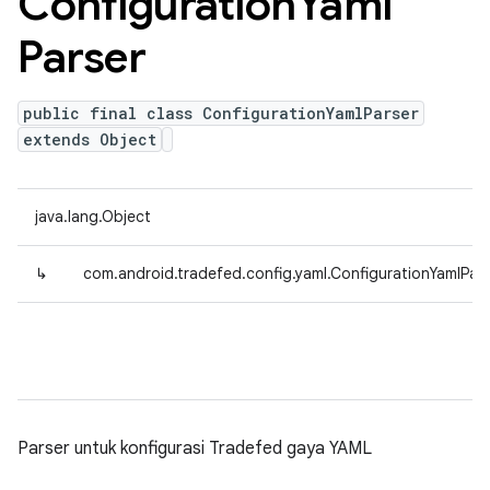
Configuration
Yaml
Parser
public final class ConfigurationYamlParser
extends Object
java.lang.Object
↳
com.android.tradefed.config.yaml.ConfigurationYamlPar
Parser untuk konfigurasi Tradefed gaya YAML