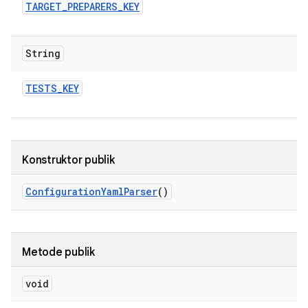
TARGET
_
PREPARERS
_
KEY
String
TESTS
_
KEY
Konstruktor publik
Configuration
Yaml
Parser
()
Metode publik
void