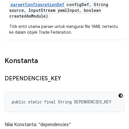
parse
(
Configuration
Def
config
Def
,
String
source
,
Input
Stream yaml
Input
,
boolean
created
As
Module)
Titik entri utama parser untuk mengurai file YAML tertentu
ke dalam objek Trade Federation.
Konstanta
DEPENDENCIES
_
KEY
public static final String DEPENDENCIES_KEY
Nilai Konstanta: "dependencies"