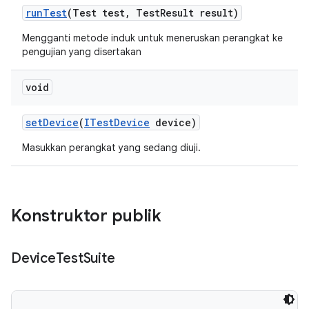
run
Test
(Test test
,
Test
Result result)
Mengganti metode induk untuk meneruskan perangkat ke
pengujian yang disertakan
void
set
Device
(
ITest
Device
device)
Masukkan perangkat yang sedang diuji.
Konstruktor publik
Device
Test
Suite