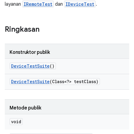
layanan
IRemoteTest
dan
IDeviceTest
.
Ringkasan
Konstruktor publik
Device
Test
Suite
()
Device
Test
Suite
(Class<?> test
Class)
Metode publik
void