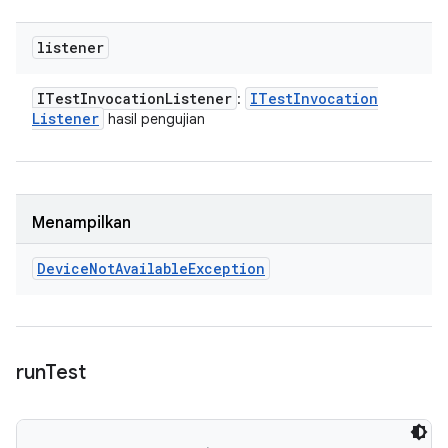
listener
ITest
Invocation
Listener
ITest
Invocation
:
Listener
hasil pengujian
Menampilkan
Device
Not
Available
Exception
run
Test