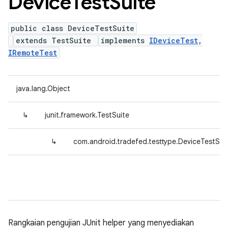
Device
Test
Suite
public class DeviceTestSuite
extends TestSuite
implements
IDeviceTest
,
IRemoteTest
java.lang.Object
↳
junit.framework.TestSuite
↳
com.android.tradefed.testtype.DeviceTestSui
Rangkaian pengujian JUnit helper yang menyediakan