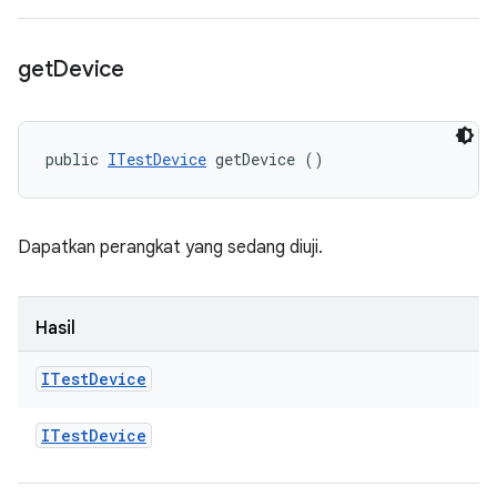
get
Device
public 
ITestDevice
 getDevice ()
Dapatkan perangkat yang sedang diuji.
Hasil
ITest
Device
ITest
Device