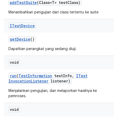
add
Test
Suite
(Class<T> test
Class)
Menambahkan pengujian dari class tertentu ke suite
ITest
Device
get
Device
()
Dapatkan perangkat yang sedang diuji.
void
run
(
Test
Information
test
Info
,
ITest
Invocation
Listener
listener)
Menjalankan pengujian, dan melaporkan hasilnya ke
pemroses.
void