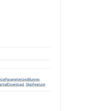
iceParameterizedRunner
,
artialDownload
,
SkipFeature