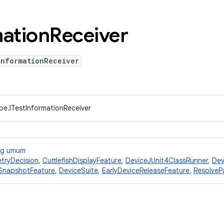
mation
Receiver
InformationReceiver
pe.ITestInformationReceiver
ang umum
tryDecision
,
CuttlefishDisplayFeature
,
DeviceJUnit4ClassRunner
,
Dev
SnapshotFeature
,
DeviceSuite
,
EarlyDeviceReleaseFeature
,
ResolveP