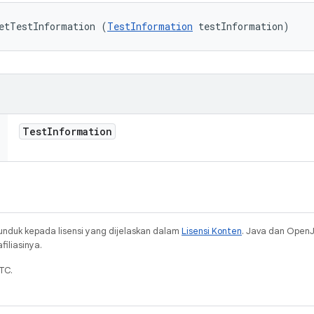
etTestInformation (
TestInformation
 testInformation)
Test
Information
unduk kepada lisensi yang dijelaskan dalam
Lisensi Konten
. Java dan Open
iliasinya.
TC.