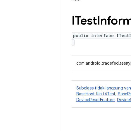
ITest
Infor
public interface ITest
com.android.tradefed.testty
Subclass tidak langsung y
BaseHostJUnit4Test
,
BaseRe
DeviceResetFeature
,
Device