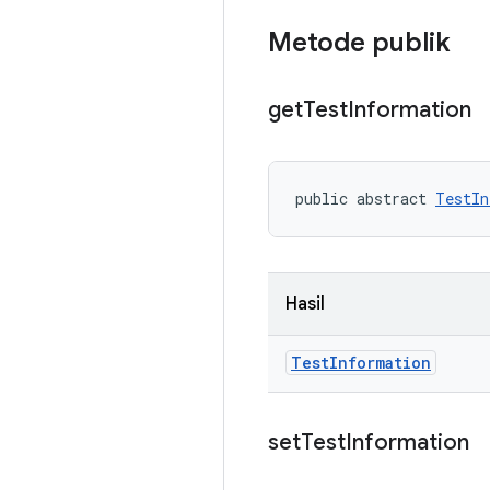
Metode publik
get
Test
Information
public abstract 
TestIn
Hasil
Test
Information
set
Test
Information