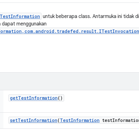
TestInformation
untuk beberapa class. Antarmuka ini tidak d
h dapat menggunakan
ormation,com.android.tradefed.result.ITestInvocation
get
Test
Information
()
set
Test
Information
(
Test
Information
test
Informatio