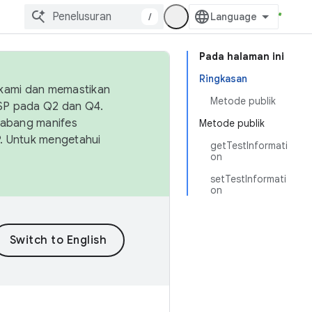
/
Pada halaman ini
Ringkasan
 kami dan memastikan
Metode publik
OSP pada Q2 dan Q4.
Cabang manifes
Metode publik
SP. Untuk mengetahui
getTestInformati
on
setTestInformati
on