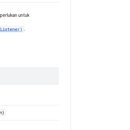
iperlukan untuk
Listener)
.
n)