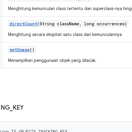
Menghitung kemunculan class tertentu dan superclass-nya hin
direct
Count
(String class
Name
,
long occurrences)
Menghitung secara eksplisit satu class dan kemunculannya
get
Usage
()
Menampilkan penggunaan objek yang dilacak.
ING
_
KEY
tring TF_OBJECTS_TRACKING_KEY