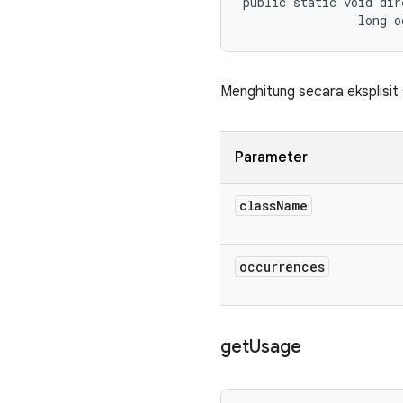
public static void dir
                long o
Menghitung secara eksplisit
Parameter
class
Name
occurrences
get
Usage