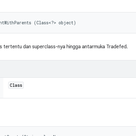
untWithParents (Class<?> object)
s tertentu dan superclass-nya hingga antarmuka Tradefed.
Class