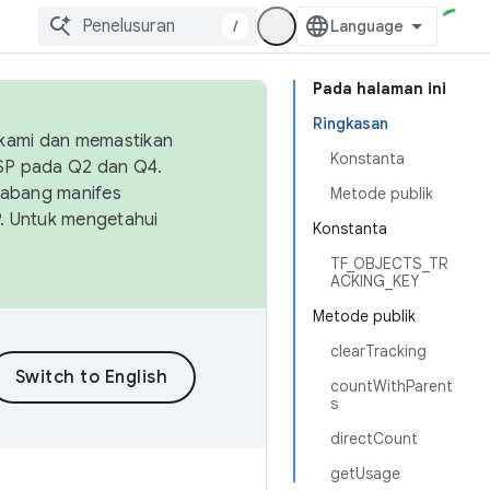
/
Pada halaman ini
Ringkasan
 kami dan memastikan
Konstanta
OSP pada Q2 dan Q4.
Cabang manifes
Metode publik
SP. Untuk mengetahui
Konstanta
TF_OBJECTS_TR
ACKING_KEY
Metode publik
clearTracking
countWithParent
s
directCount
getUsage