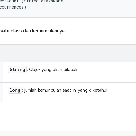
ectCount (String className, 

ccurrences)
 satu class dan kemunculannya
String
: Objek yang akan dilacak
long
: jumlah kemunculan saat ini yang diketahui