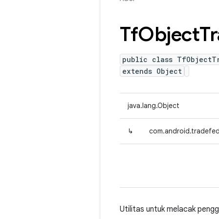
Tf
Object
Tr
public class TfObjectT
extends Object
java.lang.Object
↳
com.android.tradefed
Utilitas untuk melacak peng