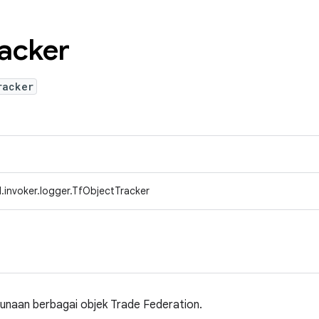
acker
racker
.invoker.logger.TfObjectTracker
gunaan berbagai objek Trade Federation.