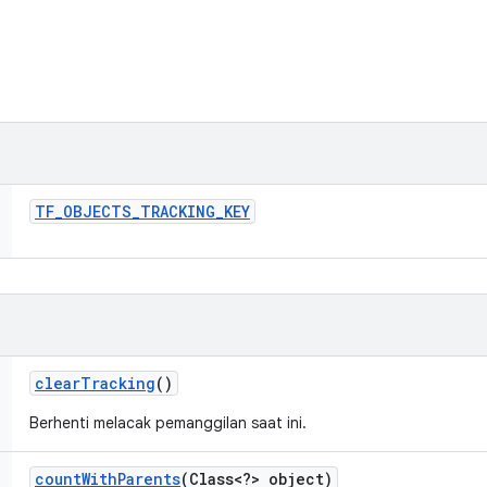
TF
_
OBJECTS
_
TRACKING
_
KEY
clear
Tracking
()
Berhenti melacak pemanggilan saat ini.
count
With
Parents
(Class<?> object)