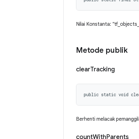
Nilai Konstanta: "tf_objects
Metode publik
clear
Tracking
public static void cle
Berhenti melacak pemanggilan
count
With
Parents