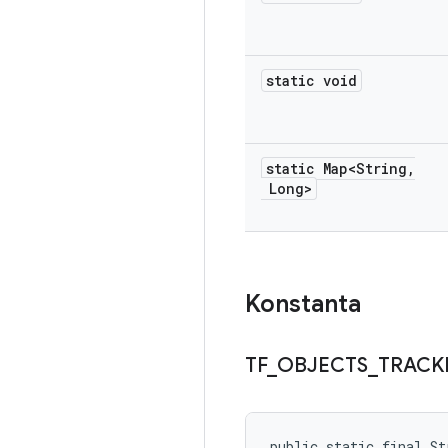
static void
static Map<String
,
Long>
Konstanta
TF
_
OBJECTS
_
TRACK
public static final S