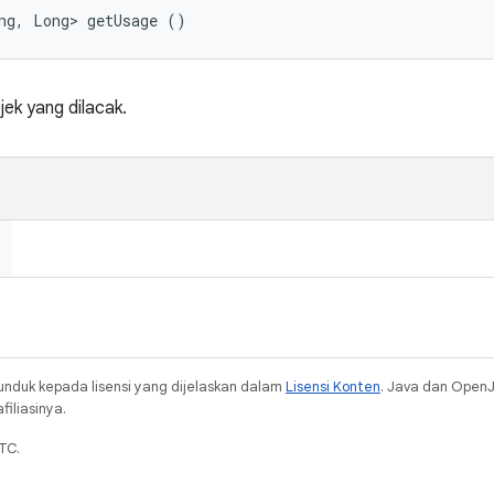
ng, Long> getUsage ()
ek yang dilacak.
unduk kepada lisensi yang dijelaskan dalam
Lisensi Konten
. Java dan Open
iliasinya.
TC.