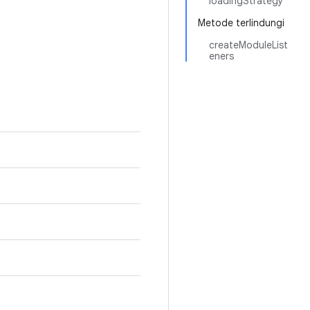
loadingStrategy
Metode terlindungi
createModuleList
eners