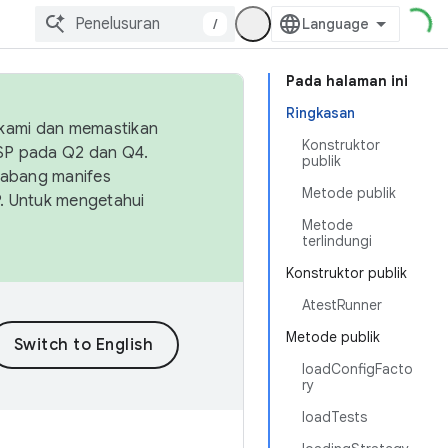
/
Pada halaman ini
Ringkasan
 kami dan memastikan
Konstruktor
OSP pada Q2 dan Q4.
publik
Cabang manifes
Metode publik
SP. Untuk mengetahui
Metode
terlindungi
Konstruktor publik
AtestRunner
Metode publik
loadConfigFacto
ry
loadTests