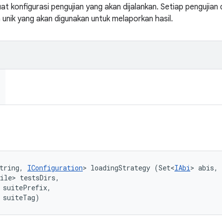
 konfigurasi pengujian yang akan dijalankan. Setiap pengujian 
unik yang akan digunakan untuk melaporkan hasil.
tring, 
IConfiguration
> loadingStrategy (Set<
IAbi
> abis, 

ile> testsDirs, 

 suitePrefix, 

 suiteTag)