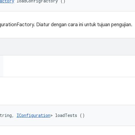
actory
 loadConfigFactory ()
rationFactory. Diatur dengan cara ini untuk tujuan pengujian.
tring, 
IConfiguration
> loadTests ()