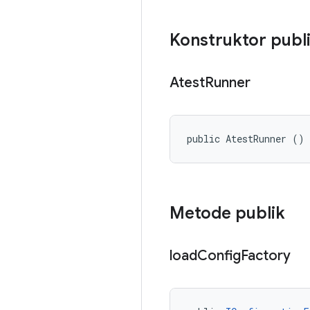
Konstruktor publ
Atest
Runner
public AtestRunner ()
Metode publik
load
Config
Factory