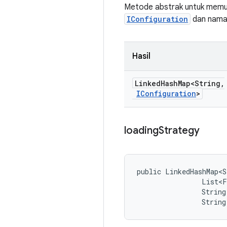
Metode abstrak untuk memuat
IConfiguration
dan nama 
Hasil
Linked
Hash
Map<String
,
IConfiguration
>
loading
Strategy
public LinkedHashMap<S
                List<F
                String
                String