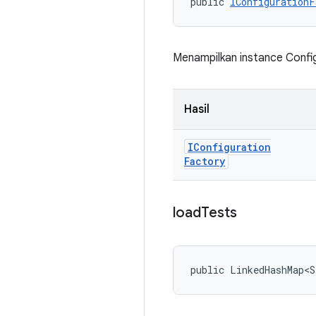
public 
IConfigurationF
Menampilkan instance Configu
Hasil
IConfiguration
Factory
load
Tests
public LinkedHashMap<S