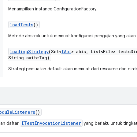
Menampilkan instance ConfigurationFactory.
load
Tests
()
Metode abstrak untuk memuat konfigurasi pengujian yang akan d
loading
Strategy
(Set<
IAbi
> abis
,
List<File> tests
Di
String suite
Tag)
Strategi pemuatan default akan memuat dari resource dan direk
odule
Listeners
()
ITestInvocationListener
an daftar
yang berlaku untuk tingka