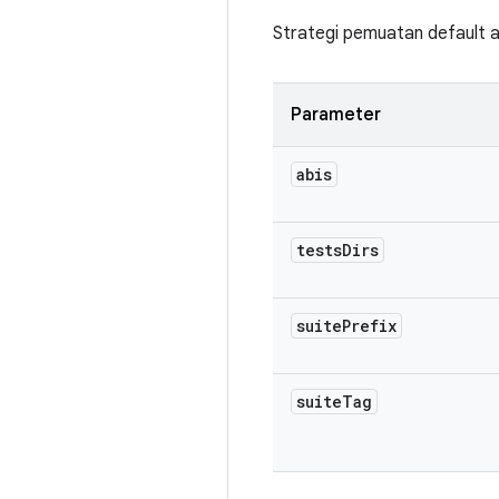
Strategi pemuatan default a
Parameter
abis
tests
Dirs
suite
Prefix
suite
Tag