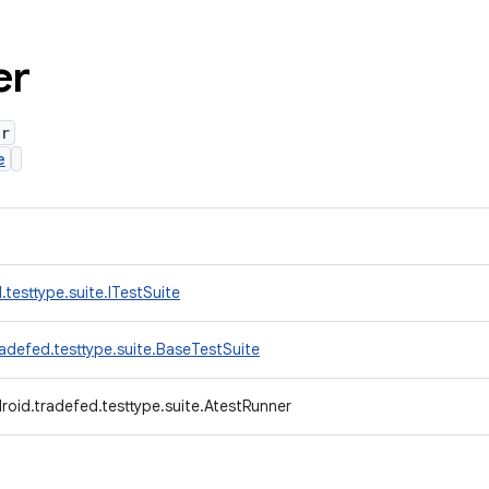
er
er
e
testtype.suite.ITestSuite
adefed.testtype.suite.BaseTestSuite
oid.tradefed.testtype.suite.AtestRunner