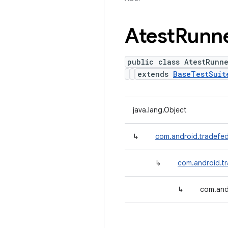
Atest
Runn
public class AtestRunn
extends
BaseTestSuit
java.lang.Object
↳
com.android.tradefed.
↳
com.android.tr
↳
com.andr