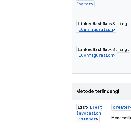
Factory
Linked
Hash
Map<String
,
IConfiguration
>
Linked
Hash
Map<String
,
IConfiguration
>
Metode terlindungi
List<
ITest
create
M
Invocation
Menampilk
Listener
>