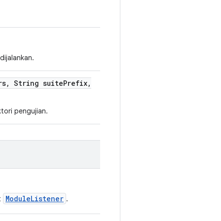
ijalankan.
rs
,
String suite
Prefix
,
tori pengujian.
ModuleListener
t
.