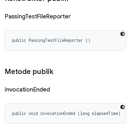
Passing
Test
File
Reporter
public PassingTestFileReporter ()
Metode publik
invocation
Ended
public void invocationEnded (long elapsedTime)