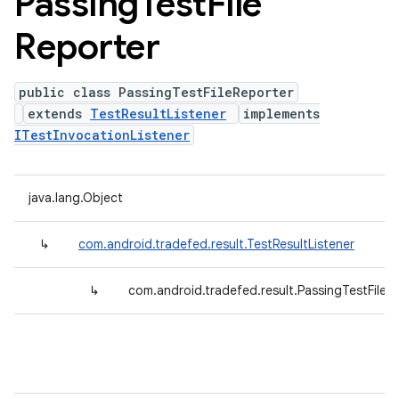
Passing
Test
File
Reporter
public class PassingTestFileReporter
extends
TestResultListener
implements
ITestInvocationListener
java.lang.Object
↳
com.android.tradefed.result.TestResultListener
↳
com.android.tradefed.result.PassingTestFileR