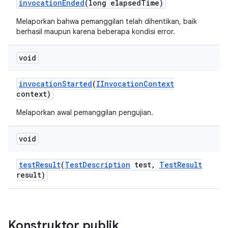
invocation
Ended
(long elapsed
Time)
Melaporkan bahwa pemanggilan telah dihentikan, baik
berhasil maupun karena beberapa kondisi error.
void
invocation
Started
(
IInvocation
Context
context)
Melaporkan awal pemanggilan pengujian.
void
test
Result
(
Test
Description
test
,
Test
Result
result)
Konstruktor publik