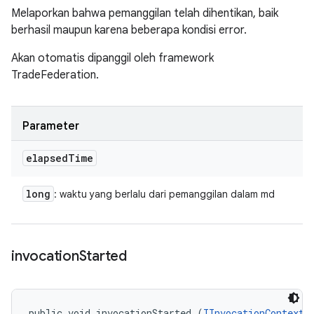
Melaporkan bahwa pemanggilan telah dihentikan, baik
berhasil maupun karena beberapa kondisi error.
Akan otomatis dipanggil oleh framework
TradeFederation.
Parameter
elapsed
Time
long
: waktu yang berlalu dari pemanggilan dalam md
invocation
Started
public void invocationStarted (
IInvocationContext
 