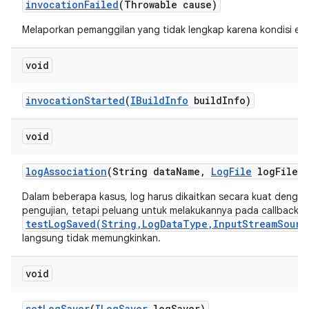
invocation
Failed
(Throwable cause)
Melaporkan pemanggilan yang tidak lengkap karena kondisi erro
void
invocation
Started
(
IBuild
Info
build
Info)
void
log
Association
(String data
Name
,
Log
File
log
File)
Dalam beberapa kasus, log harus dikaitkan secara kuat dengan
pengujian, tetapi peluang untuk melakukannya pada callback
testLogSaved(String,LogDataType,InputStreamSourc
langsung tidak memungkinkan.
void
set
Log
Saver
(
ILog
Saver
log
Saver)