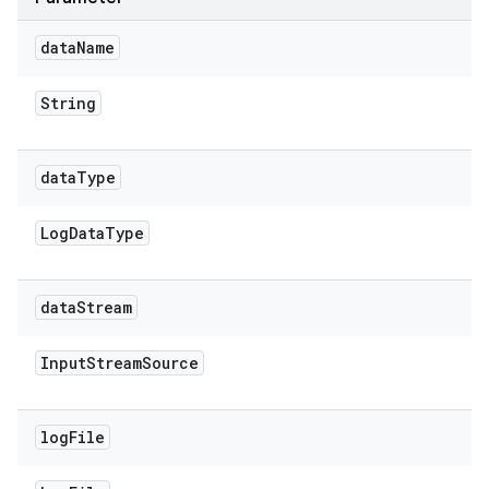
data
Name
String
data
Type
Log
Data
Type
data
Stream
Input
Stream
Source
log
File