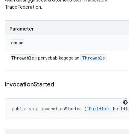
Akan dipanggil secara otomatis oleh framework
TradeFederation.
Parameter
cause
Throwable
Throwable
: penyebab kegagalan
invocation
Started
public void invocationStarted (
IBuildInfo
 buildInf