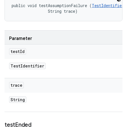
public void testAssumptionFailure (
TestIdentifier
 
                String trace)
Parameter
test
Id
Test
Identifier
trace
String
test
Ended