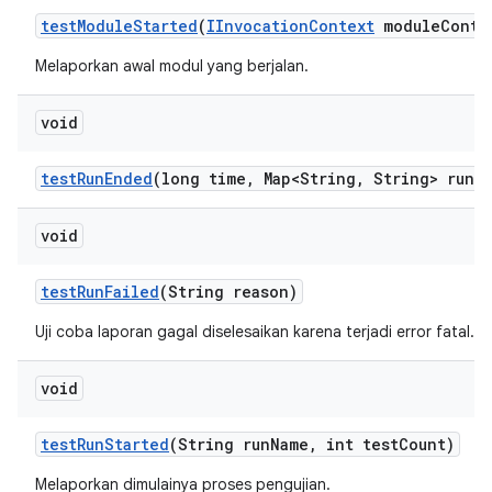
test
Module
Started
(
IInvocation
Context
module
Conte
Melaporkan awal modul yang berjalan.
void
test
Run
Ended
(long time
,
Map<String
,
String> run
M
void
test
Run
Failed
(String reason)
Uji coba laporan gagal diselesaikan karena terjadi error fatal.
void
test
Run
Started
(String run
Name
,
int test
Count)
Melaporkan dimulainya proses pengujian.