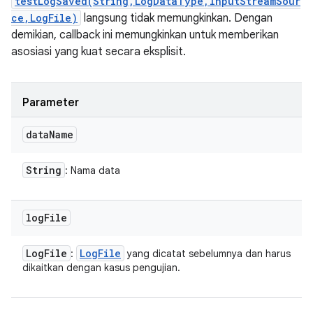
testLogSaved(String,LogDataType,InputStreamSour
ce,LogFile)
langsung tidak memungkinkan. Dengan
demikian, callback ini memungkinkan untuk memberikan
asosiasi yang kuat secara eksplisit.
Parameter
data
Name
String
: Nama data
log
File
Log
File
Log
File
:
yang dicatat sebelumnya dan harus
dikaitkan dengan kasus pengujian.