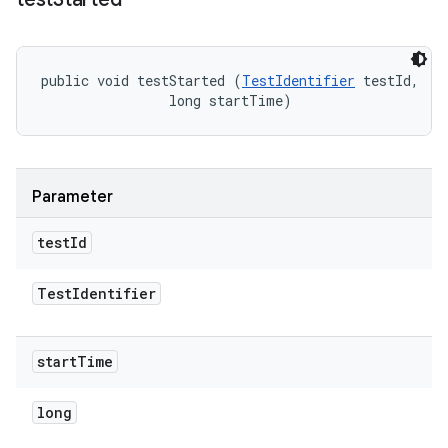
public void testStarted (
TestIdentifier
 testId, 

                long startTime)
Parameter
test
Id
Test
Identifier
start
Time
long