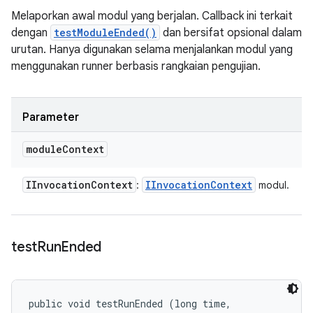
Melaporkan awal modul yang berjalan. Callback ini terkait
dengan
testModuleEnded()
dan bersifat opsional dalam
urutan. Hanya digunakan selama menjalankan modul yang
menggunakan runner berbasis rangkaian pengujian.
Parameter
module
Context
IInvocation
Context
IInvocation
Context
:
modul.
test
Run
Ended
public void testRunEnded (long time, 
