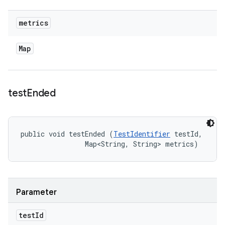
metrics
Map
test
Ended
public void testEnded (
TestIdentifier
 testId, 

                Map<String, String> metrics)
Parameter
test
Id