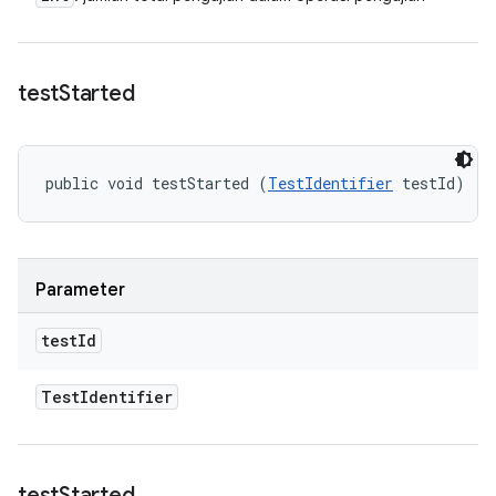
test
Started
public void testStarted (
TestIdentifier
 testId)
Parameter
test
Id
Test
Identifier
test
Started