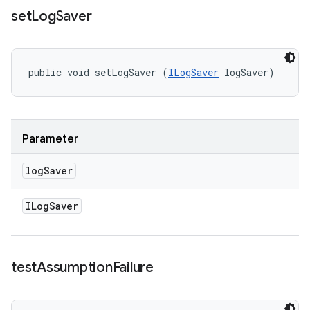
set
Log
Saver
public void setLogSaver (
ILogSaver
 logSaver)
Parameter
log
Saver
ILog
Saver
test
Assumption
Failure