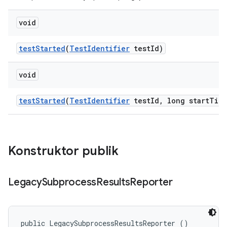
void
test
Started
(
Test
Identifier
test
Id)
void
test
Started
(
Test
Identifier
test
Id
,
long start
Tim
Konstruktor publik
Legacy
Subprocess
Results
Reporter
public LegacySubprocessResultsReporter ()