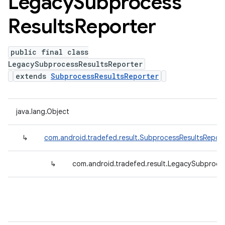
Legacy
Subprocess
Results
Reporter
public final class
LegacySubprocessResultsReporter
extends
SubprocessResultsReporter
java.lang.Object
↳
com.android.tradefed.result.SubprocessResultsReport
↳
com.android.tradefed.result.LegacySubproce