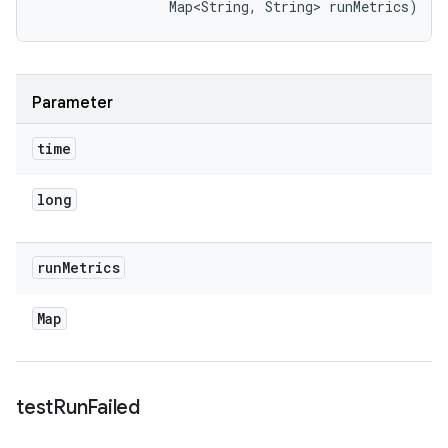
                Map<String, String> runMetrics)
Parameter
time
long
run
Metrics
Map
test
Run
Failed