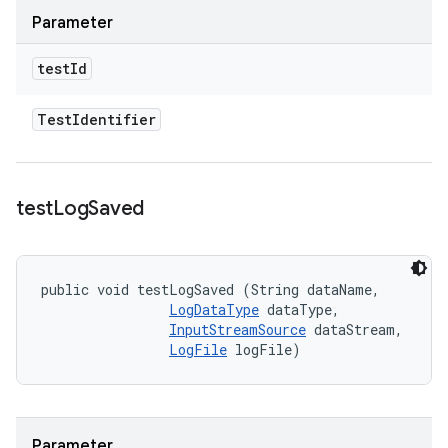
Parameter
test
Id
Test
Identifier
test
Log
Saved
public void testLogSaved (String dataName, 

LogDataType
 dataType, 

InputStreamSource
 dataStream, 

LogFile
 logFile)
Parameter