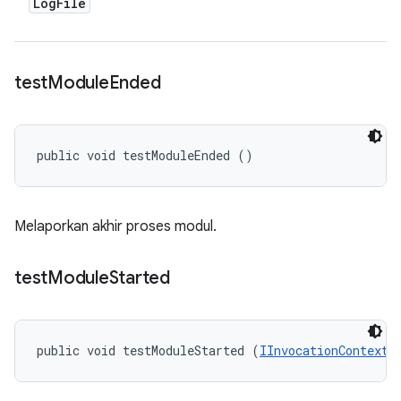
Log
File
test
Module
Ended
public void testModuleEnded ()
Melaporkan akhir proses modul.
test
Module
Started
public void testModuleStarted (
IInvocationContext
 