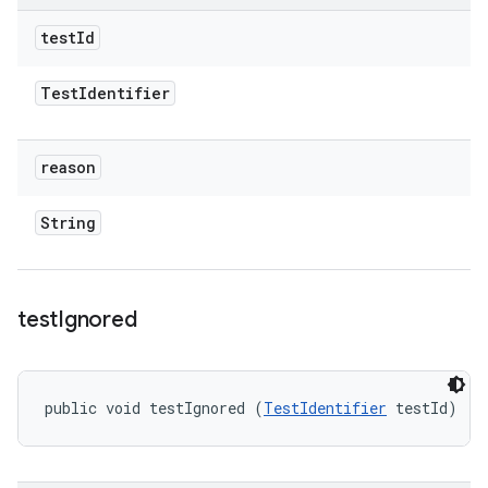
test
Id
Test
Identifier
reason
String
test
Ignored
public void testIgnored (
TestIdentifier
 testId)