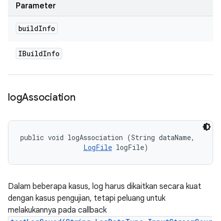
Parameter
build
Info
IBuild
Info
log
Association
public void logAssociation (String dataName, 

LogFile
 logFile)
Dalam beberapa kasus, log harus dikaitkan secara kuat
dengan kasus pengujian, tetapi peluang untuk
melakukannya pada callback