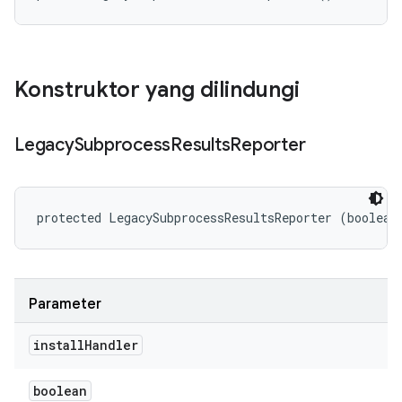
Konstruktor yang dilindungi
Legacy
Subprocess
Results
Reporter
protected LegacySubprocessResultsReporter (boolean
Parameter
install
Handler
boolean