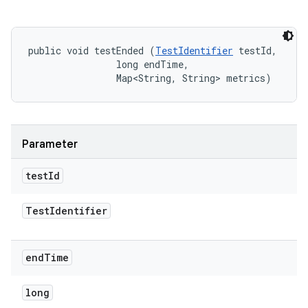
public void testEnded (
TestIdentifier
 testId, 

                long endTime, 

                Map<String, String> metrics)
Parameter
test
Id
Test
Identifier
end
Time
long