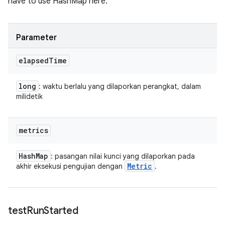
have to use HashMap here.
Parameter
elapsed
Time
long
: waktu berlalu yang dilaporkan perangkat, dalam
milidetik
metrics
Hash
Map
: pasangan nilai kunci yang dilaporkan pada
Metric
akhir eksekusi pengujian dengan
.
test
Run
Started