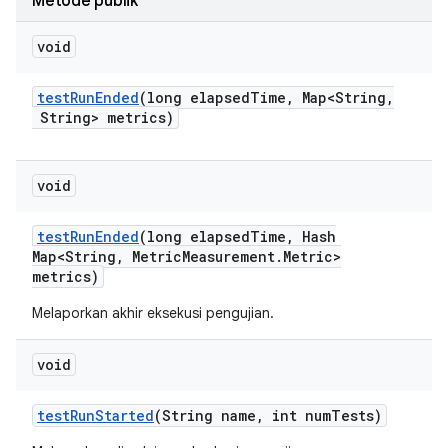
Metode publik
void
test
Run
Ended
(long elapsed
Time
,
Map<String
,
String> metrics)
void
test
Run
Ended
(long elapsed
Time
,
Hash
Map<String
,
Metric
Measurement
.
Metric>
metrics)
Melaporkan akhir eksekusi pengujian.
void
test
Run
Started
(String name
,
int num
Tests)