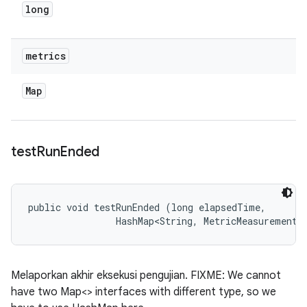
long
metrics
Map
test
Run
Ended
public void testRunEnded (long elapsedTime, 

                HashMap<String, MetricMeasurement.
Melaporkan akhir eksekusi pengujian. FIXME: We cannot
have two Map<> interfaces with different type, so we