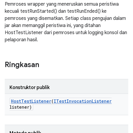
Pemroses wrapper yang meneruskan semua peristiwa
kecuali testRunStarted() dan testRunEnded() ke
pemroses yang disematkan. Setiap class pengujian dalam
jar akan memanggil peristiwa ini, yang ditahan
HostTestListener dari pemroses untuk logging konsol dan
pelaporan hasil.
Ringkasan
Konstruktor publik
Host
Test
Listener
(
ITest
Invocation
Listener
listener)