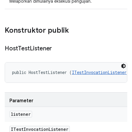
Melaporkan dimulainya eksekusi pengujian.
Konstruktor publik
Host
Test
Listener
public HostTestListener (
ITestInvocationListener
 l
Parameter
listener
ITest
Invocation
Listener