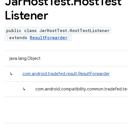
Jar
Host
Test
.
Host
Test
Listener
public class JarHostTest.HostTestListener
extends
ResultForwarder
java.lang.Object
↳
com.android.tradefed.result.ResultForwarder
↳
com.android.compatibility.common.tradefed.testt