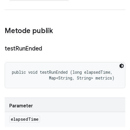
Metode publik
test
Run
Ended
public void testRunEnded (long elapsedTime, 

                Map<String, String> metrics)
Parameter
elapsed
Time