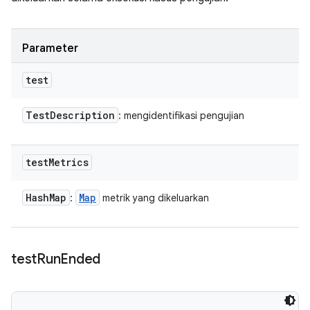
Parameter
test
Test
Description
: mengidentifikasi pengujian
test
Metrics
Hash
Map
Map
:
metrik yang dikeluarkan
test
Run
Ended