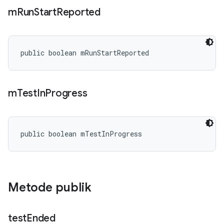
m
Run
Start
Reported
public boolean mRunStartReported
m
Test
In
Progress
public boolean mTestInProgress
Metode publik
test
Ended