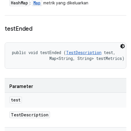
Hash
Map
Map
:
metrik yang dikeluarkan
test
Ended
public void testEnded (
TestDescription
 test, 

                Map<String, String> testMetrics)
Parameter
test
Test
Description