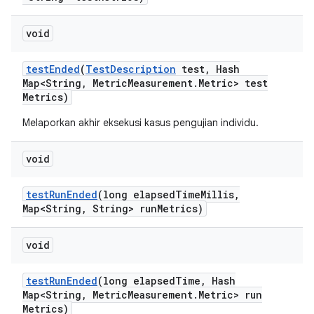
void
test
Ended
(
Test
Description
test
,
Hash
Map<String
,
Metric
Measurement
.
Metric> test
Metrics)
Melaporkan akhir eksekusi kasus pengujian individu.
void
test
Run
Ended
(long elapsed
Time
Millis
,
Map<String
,
String> run
Metrics)
void
test
Run
Ended
(long elapsed
Time
,
Hash
Map<String
,
Metric
Measurement
.
Metric> run
Metrics)