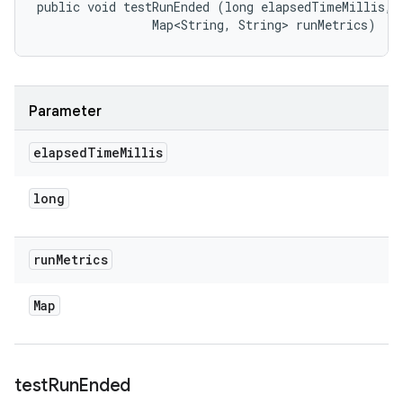
public void testRunEnded (long elapsedTimeMillis, 

                Map<String, String> runMetrics)
Parameter
elapsed
Time
Millis
long
run
Metrics
Map
test
Run
Ended