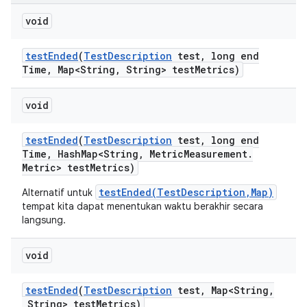
void
test
Ended
(
Test
Description
test
,
long end
Time
,
Map<String
,
String> test
Metrics)
void
test
Ended
(
Test
Description
test
,
long end
Time
,
Hash
Map<String
,
Metric
Measurement
.
Metric> test
Metrics)
testEnded(TestDescription,Map)
Alternatif untuk
tempat kita dapat menentukan waktu berakhir secara
langsung.
void
test
Ended
(
Test
Description
test
,
Map<String
,
String> test
Metrics)