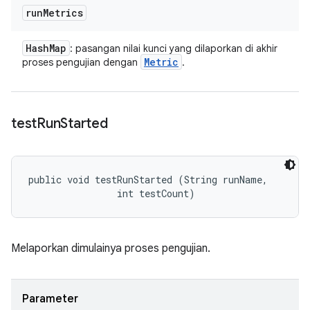
run
Metrics
Hash
Map
: pasangan nilai kunci yang dilaporkan di akhir
Metric
proses pengujian dengan
.
test
Run
Started
public void testRunStarted (String runName, 

                int testCount)
Melaporkan dimulainya proses pengujian.
Parameter