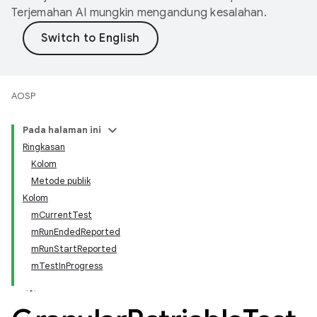
Terjemahan AI mungkin mengandung kesalahan.
AOSP
Pada halaman ini
Ringkasan
Kolom
Metode publik
Kolom
mCurrentTest
mRunEndedReported
mRunStartReported
mTestInProgress