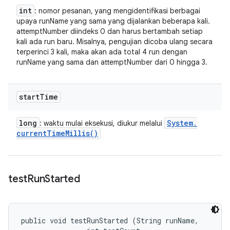
int
: nomor pesanan, yang mengidentifikasi berbagai
upaya runName yang sama yang dijalankan beberapa kali.
attemptNumber diindeks 0 dan harus bertambah setiap
kali ada run baru. Misalnya, pengujian dicoba ulang secara
terperinci 3 kali, maka akan ada total 4 run dengan
runName yang sama dan attemptNumber dari 0 hingga 3.
start
Time
long
System
.
: waktu mulai eksekusi, diukur melalui
current
Time
Millis(
)
test
Run
Started
public void testRunStarted (String runName, 
