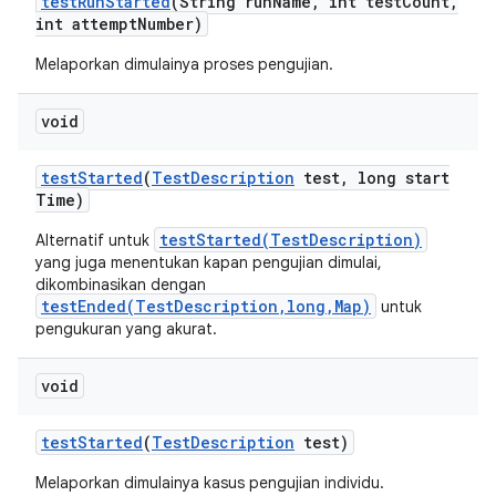
test
Run
Started
(String run
Name
,
int test
Count
,
int attempt
Number)
Melaporkan dimulainya proses pengujian.
void
test
Started
(
Test
Description
test
,
long start
Time)
testStarted(TestDescription)
Alternatif untuk
yang juga menentukan kapan pengujian dimulai,
dikombinasikan dengan
testEnded(TestDescription,long,Map)
untuk
pengukuran yang akurat.
void
test
Started
(
Test
Description
test)
Melaporkan dimulainya kasus pengujian individu.