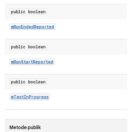
public boolean
m
Run
Ended
Reported
public boolean
m
Run
Start
Reported
public boolean
m
Test
In
Progress
Metode publik