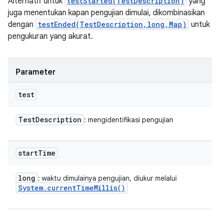
Alternatif untuk
testStarted(TestDescription)
yang
juga menentukan kapan pengujian dimulai, dikombinasikan
dengan
testEnded(TestDescription,long,Map)
untuk
pengukuran yang akurat.
Parameter
test
Test
Description
: mengidentifikasi pengujian
start
Time
long
: waktu dimulainya pengujian, diukur melalui
System
.
current
Time
Millis(
)