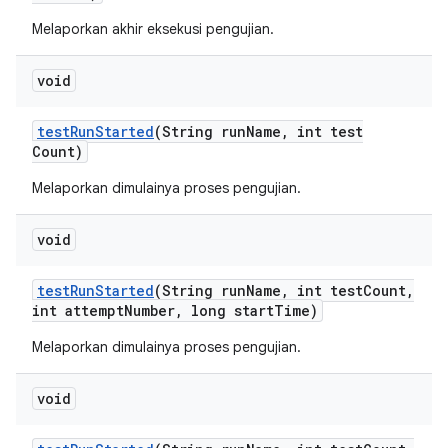
Melaporkan akhir eksekusi pengujian.
void
test
Run
Started
(String run
Name
,
int test
Count)
Melaporkan dimulainya proses pengujian.
void
test
Run
Started
(String run
Name
,
int test
Count
,
int attempt
Number
,
long start
Time)
Melaporkan dimulainya proses pengujian.
void