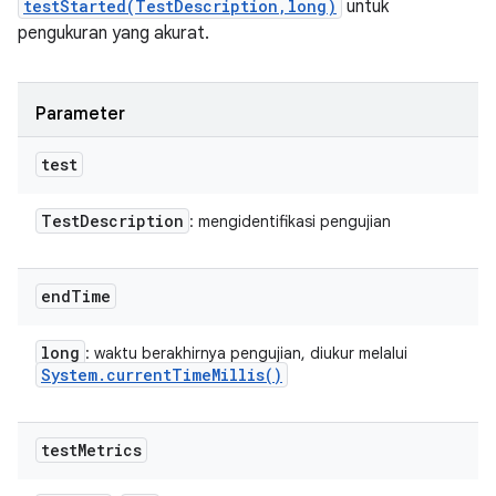
testStarted(TestDescription,long)
untuk
pengukuran yang akurat.
Parameter
test
Test
Description
: mengidentifikasi pengujian
end
Time
long
: waktu berakhirnya pengujian, diukur melalui
System
.
current
Time
Millis(
)
test
Metrics