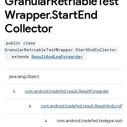
Granular
Retriable
Test
Wrapper
.
Start
End
Collector
public class
GranularRetriableTestWrapper.StartEndCollector
extends
ResultAndLogForwarder
java.lang.Object
↳
com.android.tradefed.result.ResultForwarder
↳
com.android.tradefed.result.ResultAndLogFo
↳
com.android.tradefed.testtype.suite.