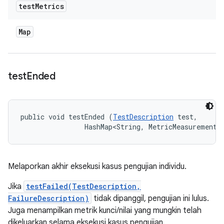
test
Metrics
Map
test
Ended
public void testEnded (
TestDescription
 test, 

                HashMap<String, MetricMeasurement.
Melaporkan akhir eksekusi kasus pengujian individu.
Jika
testFailed(TestDescription,
FailureDescription)
tidak dipanggil, pengujian ini lulus.
Juga menampilkan metrik kunci/nilai yang mungkin telah
dikeluarkan selama eksekusi kasus pengujian.