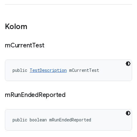
Kolom
m
Current
Test
public 
TestDescription
 mCurrentTest
m
Run
Ended
Reported
public boolean mRunEndedReported