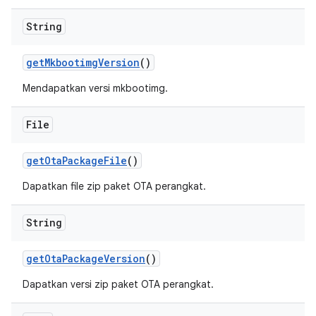
String
get
Mkbootimg
Version
()
Mendapatkan versi mkbootimg.
File
get
Ota
Package
File
()
Dapatkan file zip paket OTA perangkat.
String
get
Ota
Package
Version
()
Dapatkan versi zip paket OTA perangkat.