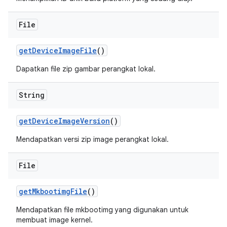
File
get
Device
Image
File
()
Dapatkan file zip gambar perangkat lokal.
String
get
Device
Image
Version
()
Mendapatkan versi zip image perangkat lokal.
File
get
Mkbootimg
File
()
Mendapatkan file mkbootimg yang digunakan untuk
membuat image kernel.