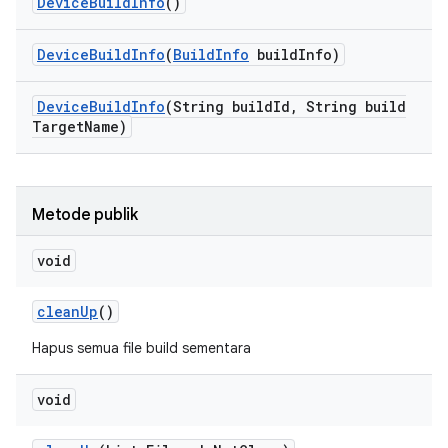
Device
Build
Info
()
Device
Build
Info
(
Build
Info
build
Info)
Device
Build
Info
(String build
Id
,
String build
Target
Name)
Metode publik
void
clean
Up
()
Hapus semua file build sementara
void