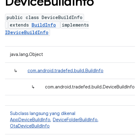
Device
Build
Info
public class DeviceBuildInfo
extends
BuildInfo
implements
IDeviceBuildInfo
java.lang.Object
↳
com.android.tradefed.build.BuildInfo
↳
com.android.tradefed.build.DeviceBuildInfo
Subclass langsung yang dikenal
AppDeviceBuildInfo
,
DeviceFolderBuildInfo
,
OtaDeviceBuildInfo