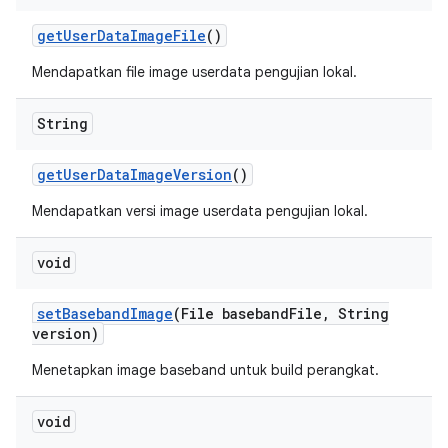
get
User
Data
Image
File
()
Mendapatkan file image userdata pengujian lokal.
String
get
User
Data
Image
Version
()
Mendapatkan versi image userdata pengujian lokal.
void
set
Baseband
Image
(File baseband
File
,
String
version)
Menetapkan image baseband untuk build perangkat.
void