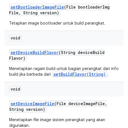
set
Bootloader
Image
File
(File bootloader
Img
File
,
String version)
Tetapkan image bootloader untuk build perangkat.
void
set
Device
Build
Flavor
(String device
Build
Flavor)
Menetapkan ragam build untuk bagian perangkat dari info
setBuildFlavor(String)
build jika berbeda dari
.
void
set
Device
Image
File
(File device
Image
File
,
String version)
Menetapkan file image sistem perangkat yang akan
digunakan.