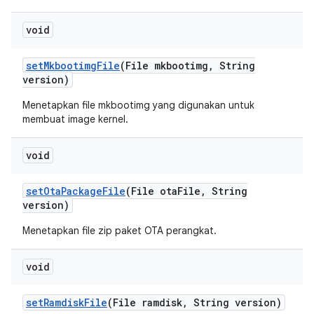
void
set
Mkbootimg
File
(File mkbootimg
,
String
version)
Menetapkan file mkbootimg yang digunakan untuk
membuat image kernel.
void
set
Ota
Package
File
(File ota
File
,
String
version)
Menetapkan file zip paket OTA perangkat.
void
set
Ramdisk
File
(File ramdisk
,
String version)