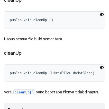
clean
Up
public void cleanUp ()
Hapus semua file build sementara
clean
Up
public void cleanUp (List<File> doNotClean)
Versi
cleanUp()
yang beberapa filenya tidak dihapus.