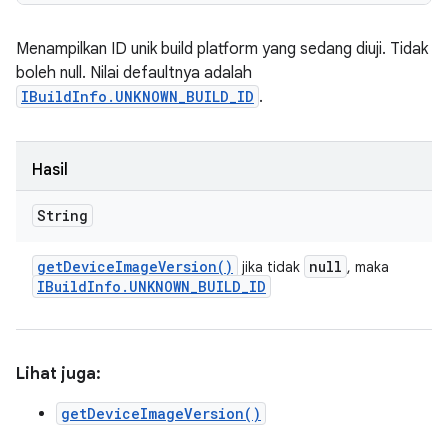
Menampilkan ID unik build platform yang sedang diuji. Tidak
boleh null. Nilai defaultnya adalah
IBuildInfo.UNKNOWN_BUILD_ID
.
Hasil
String
get
Device
Image
Version(
)
null
jika tidak
, maka
IBuild
Info
.
UNKNOWN
_
BUILD
_
ID
Lihat juga:
getDeviceImageVersion()