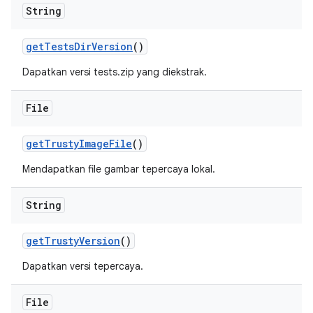
String
get
Tests
Dir
Version
()
Dapatkan versi tests.zip yang diekstrak.
File
get
Trusty
Image
File
()
Mendapatkan file gambar tepercaya lokal.
String
get
Trusty
Version
()
Dapatkan versi tepercaya.
File