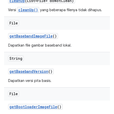
clean
Up
(List<File> do
Not
Clean)
cleanUp()
Versi
yang beberapa filenya tidak dihapus.
File
get
Baseband
Image
File
()
Dapatkan file gambar baseband lokal.
String
get
Baseband
Version
()
Dapatkan versi pita basis.
File
get
Bootloader
Image
File
()