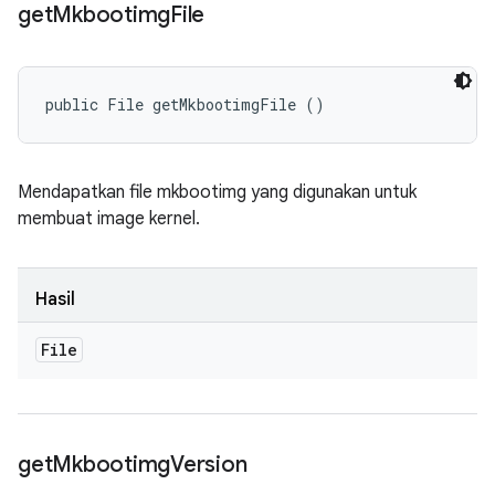
get
Mkbootimg
File
public File getMkbootimgFile ()
Mendapatkan file mkbootimg yang digunakan untuk
membuat image kernel.
Hasil
File
get
Mkbootimg
Version