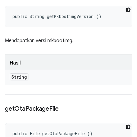
public String getMkbootimgVersion ()
Mendapatkan versi mkbootimg.
Hasil
String
get
Ota
Package
File
public File getOtaPackageFile ()