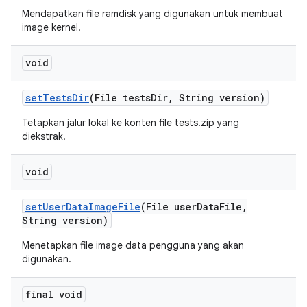
Mendapatkan file ramdisk yang digunakan untuk membuat
image kernel.
void
set
Tests
Dir
(File tests
Dir
,
String version)
Tetapkan jalur lokal ke konten file tests.zip yang
diekstrak.
void
set
User
Data
Image
File
(File user
Data
File
,
String version)
Menetapkan file image data pengguna yang akan
digunakan.
final void