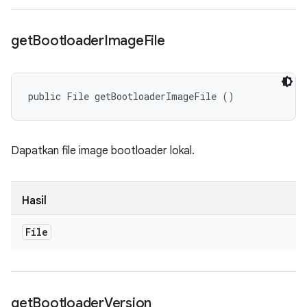
get
Bootloader
Image
File
public File getBootloaderImageFile ()
Dapatkan file image bootloader lokal.
Hasil
File
get
Bootloader
Version