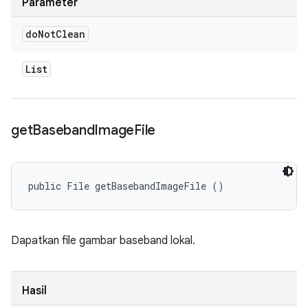
Parameter
do
Not
Clean
List
get
Baseband
Image
File
public File getBasebandImageFile ()
Dapatkan file gambar baseband lokal.
Hasil