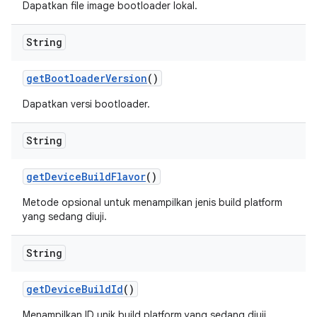
Dapatkan file image bootloader lokal.
String
get
Bootloader
Version
()
Dapatkan versi bootloader.
String
get
Device
Build
Flavor
()
Metode opsional untuk menampilkan jenis build platform
yang sedang diuji.
String
get
Device
Build
Id
()
Menampilkan ID unik build platform yang sedang diuji.