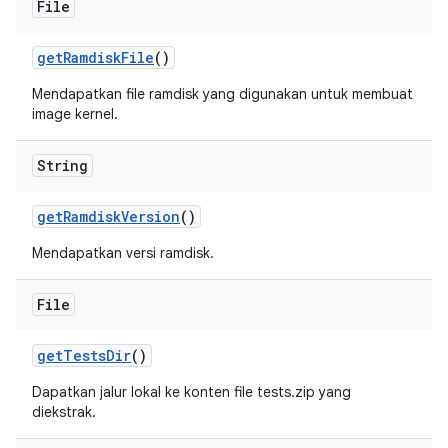
File
get
Ramdisk
File
()
Mendapatkan file ramdisk yang digunakan untuk membuat
image kernel.
String
get
Ramdisk
Version
()
Mendapatkan versi ramdisk.
File
get
Tests
Dir
()
Dapatkan jalur lokal ke konten file tests.zip yang
diekstrak.