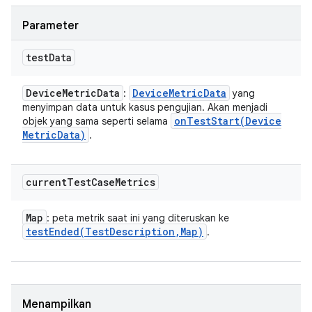
Parameter
test
Data
Device
Metric
Data
Device
Metric
Data
:
yang
menyimpan data untuk kasus pengujian. Akan menjadi
onTestStart(
Device
objek yang sama seperti selama
Metric
Data)
.
current
Test
Case
Metrics
Map
: peta metrik saat ini yang diteruskan ke
testEnded(
Test
Description
,
Map)
.
Menampilkan