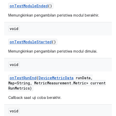
on
Test
Module
Ended
()
Memungkinkan pengambilan peristiwa modul berakhir.
void
on
Test
Module
Started
()
Memungkinkan pengambilan peristiwa modul dimulai.
void
on
Test
Run
End
(
Device
Metric
Data
run
Data
,
Map<String
,
Metric
Measurement
.
Metric> current
Run
Metrics)
Callback saat uji coba berakhir.
void