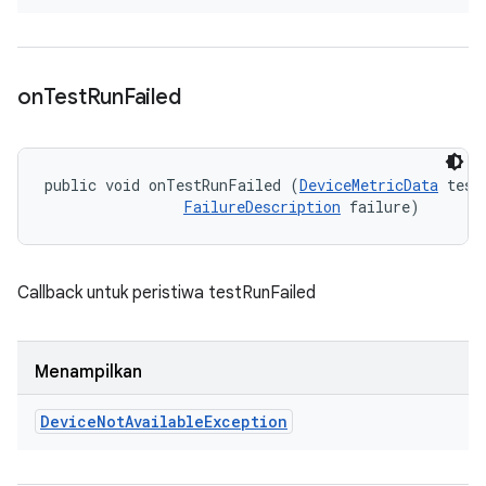
on
Test
Run
Failed
public void onTestRunFailed (
DeviceMetricData
 testD
FailureDescription
 failure)
Callback untuk peristiwa testRunFailed
Menampilkan
Device
Not
Available
Exception