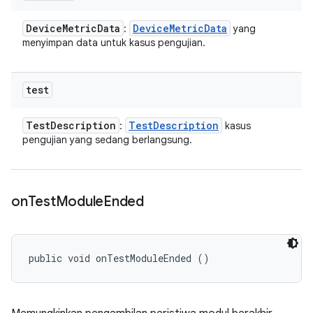
Device
Metric
Data
Device
Metric
Data
:
yang
menyimpan data untuk kasus pengujian.
test
Test
Description
Test
Description
:
kasus
pengujian yang sedang berlangsung.
on
Test
Module
Ended
public void onTestModuleEnded ()