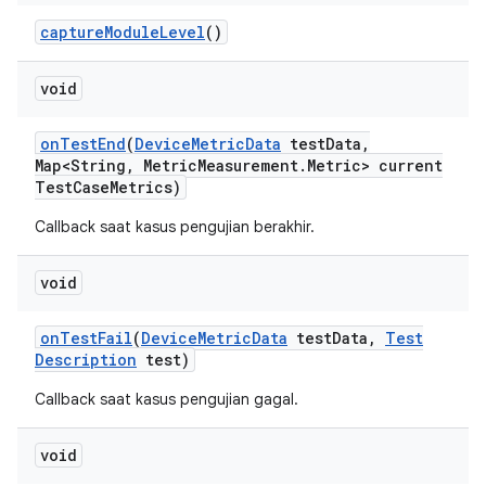
capture
Module
Level
()
void
on
Test
End
(
Device
Metric
Data
test
Data
,
Map<String
,
Metric
Measurement
.
Metric> current
Test
Case
Metrics)
Callback saat kasus pengujian berakhir.
void
on
Test
Fail
(
Device
Metric
Data
test
Data
,
Test
Description
test)
Callback saat kasus pengujian gagal.
void