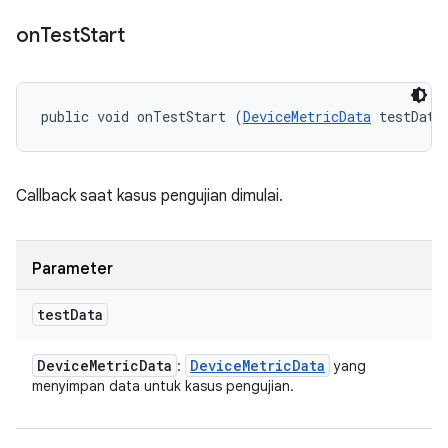
on
Test
Start
public void onTestStart (
DeviceMetricData
 testData
Callback saat kasus pengujian dimulai.
Parameter
test
Data
Device
Metric
Data
Device
Metric
Data
:
yang
menyimpan data untuk kasus pengujian.