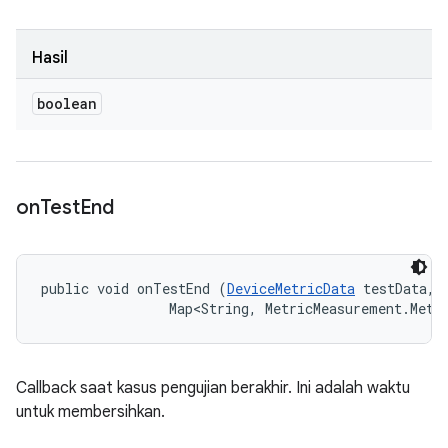
Hasil
boolean
on
Test
End
public void onTestEnd (
DeviceMetricData
 testData, 

                Map<String, MetricMeasurement.Metr
Callback saat kasus pengujian berakhir. Ini adalah waktu
untuk membersihkan.