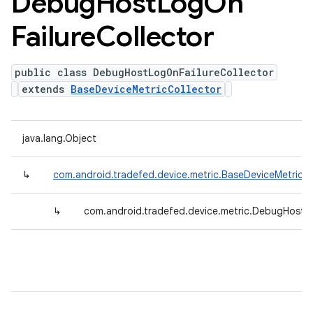
Debug
Host
Log
On
Failure
Collector
public class DebugHostLogOnFailureCollector
extends
BaseDeviceMetricCollector
java.lang.Object
↳
com.android.tradefed.device.metric.BaseDeviceMetricCo
↳
com.android.tradefed.device.metric.DebugHostLo