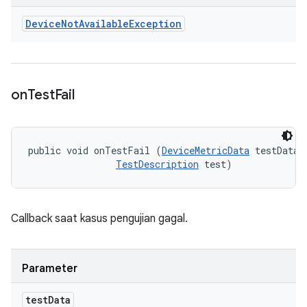
Device
Not
Available
Exception
on
Test
Fail
public void onTestFail (
DeviceMetricData
 testData, 
TestDescription
 test)
Callback saat kasus pengujian gagal.
Parameter
test
Data