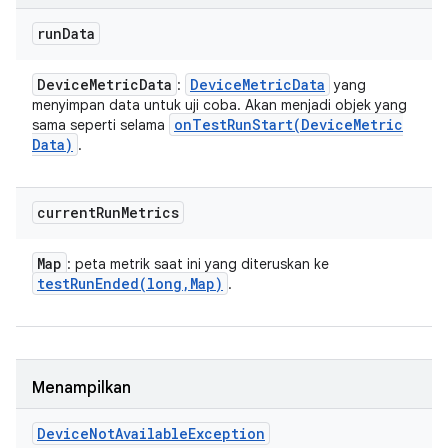
run
Data
Device
Metric
Data
Device
Metric
Data
:
yang
menyimpan data untuk uji coba. Akan menjadi objek yang
onTestRunStart(
Device
Metric
sama seperti selama
Data)
.
current
Run
Metrics
Map
: peta metrik saat ini yang diteruskan ke
testRunEnded(
long
,
Map)
.
Menampilkan
Device
Not
Available
Exception