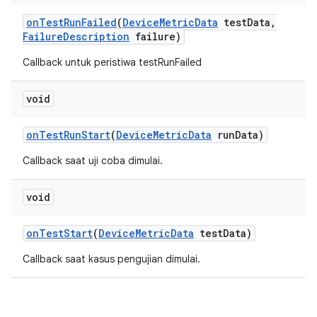
on
Test
Run
Failed
(
Device
Metric
Data
test
Data
,
Failure
Description
failure)
Callback untuk peristiwa testRunFailed
void
on
Test
Run
Start
(
Device
Metric
Data
run
Data)
Callback saat uji coba dimulai.
void
on
Test
Start
(
Device
Metric
Data
test
Data)
Callback saat kasus pengujian dimulai.