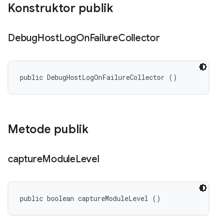
Konstruktor publik
Debug
Host
Log
On
Failure
Collector
public DebugHostLogOnFailureCollector ()
Metode publik
capture
Module
Level
public boolean captureModuleLevel ()