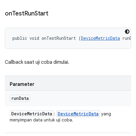
on
Test
Run
Start
public void onTestRunStart (
DeviceMetricData
 runDa
Callback saat uji coba dimulai.
Parameter
run
Data
Device
Metric
Data
Device
Metric
Data
:
yang
menyimpan data untuk uji coba.