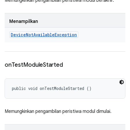
Memungkinkan pengambilan peristiwa modul berakhir.
Menampilkan
Device
Not
Available
Exception
on
Test
Module
Started
public void onTestModuleStarted ()
Memungkinkan pengambilan peristiwa modul dimulai.