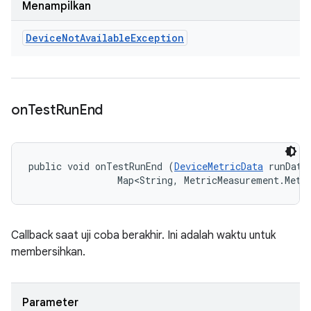
Menampilkan
Device
Not
Available
Exception
on
Test
Run
End
public void onTestRunEnd (
DeviceMetricData
 runData,
                Map<String, MetricMeasurement.Metr
Callback saat uji coba berakhir. Ini adalah waktu untuk
membersihkan.
Parameter