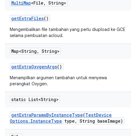
Multi
Map
<File
,
String>
get
Extra
Files
()
Mengembalikan file tambahan yang perlu diupload ke GCE
selama pembuatan acloud.
Map<String
,
String>
get
Extra
Oxygen
Args
()
Menampilkan argumen tambahan untuk menyewa
perangkat Oxygen.
static List<String>
get
Extra
Params
By
Instance
Type
(
Test
Device
Options
.
Instance
Type
type
,
String base
Image)