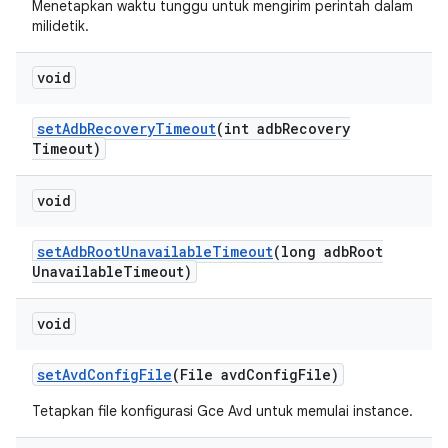
Menetapkan waktu tunggu untuk mengirim perintah dalam
milidetik.
void
set
Adb
Recovery
Timeout
(int adb
Recovery
Timeout)
void
set
Adb
Root
Unavailable
Timeout
(long adb
Root
Unavailable
Timeout)
void
set
Avd
Config
File
(File avd
Config
File)
Tetapkan file konfigurasi Gce Avd untuk memulai instance.