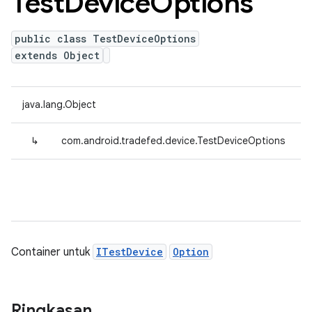
Test
Device
Options
public class TestDeviceOptions
extends Object
java.lang.Object
↳
com.android.tradefed.device.TestDeviceOptions
Container untuk
ITestDevice
Option
Ringkasan