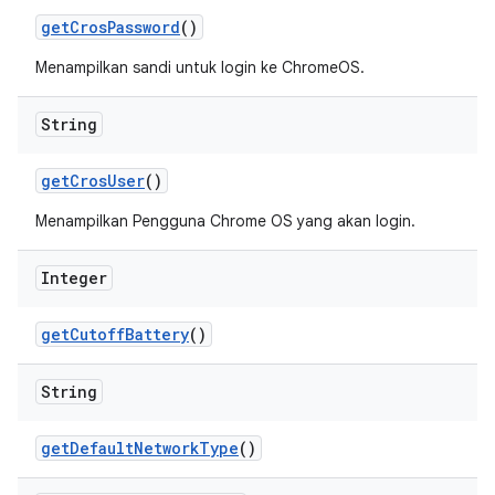
get
Cros
Password
()
Menampilkan sandi untuk login ke ChromeOS.
String
get
Cros
User
()
Menampilkan Pengguna Chrome OS yang akan login.
Integer
get
Cutoff
Battery
()
String
get
Default
Network
Type
()