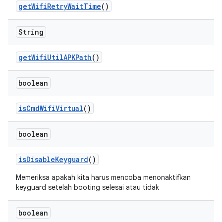
get
Wifi
Retry
Wait
Time
()
String
get
Wifi
Util
APKPath
()
boolean
is
Cmd
Wifi
Virtual
()
boolean
is
Disable
Keyguard
()
Memeriksa apakah kita harus mencoba menonaktifkan
keyguard setelah booting selesai atau tidak
boolean