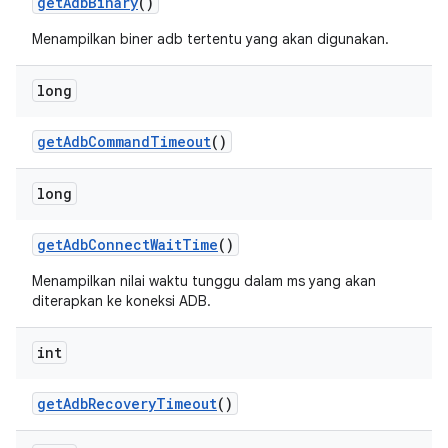
get
Adb
Binary
()
Menampilkan biner adb tertentu yang akan digunakan.
long
get
Adb
Command
Timeout
()
long
get
Adb
Connect
Wait
Time
()
Menampilkan nilai waktu tunggu dalam ms yang akan
diterapkan ke koneksi ADB.
int
get
Adb
Recovery
Timeout
()