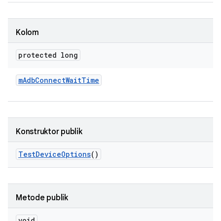
Kolom
protected long
m
Adb
Connect
Wait
Time
Konstruktor publik
Test
Device
Options
()
Metode publik
void