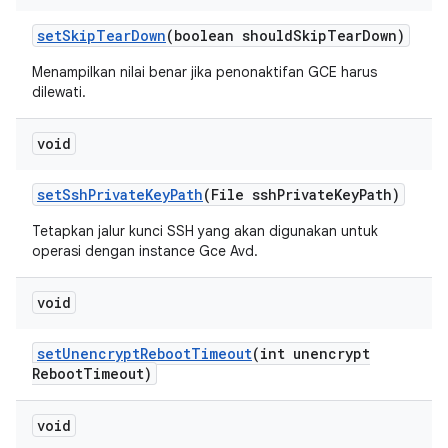
set
Skip
Tear
Down
(boolean should
Skip
Tear
Down)
Menampilkan nilai benar jika penonaktifan GCE harus
dilewati.
void
set
Ssh
Private
Key
Path
(File ssh
Private
Key
Path)
Tetapkan jalur kunci SSH yang akan digunakan untuk
operasi dengan instance Gce Avd.
void
set
Unencrypt
Reboot
Timeout
(int unencrypt
Reboot
Timeout)
void