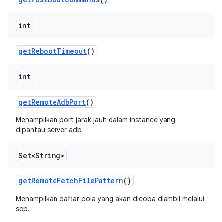
int
get
Reboot
Timeout
()
int
get
Remote
Adb
Port
()
Menampilkan port jarak jauh dalam instance yang
dipantau server adb
Set<String>
get
Remote
Fetch
File
Pattern
()
Menampilkan daftar pola yang akan dicoba diambil melalui
scp.