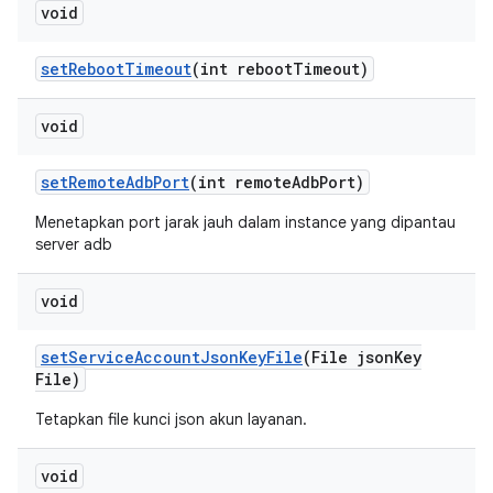
void
set
Reboot
Timeout
(int reboot
Timeout)
void
set
Remote
Adb
Port
(int remote
Adb
Port)
Menetapkan port jarak jauh dalam instance yang dipantau
server adb
void
set
Service
Account
Json
Key
File
(File json
Key
File)
Tetapkan file kunci json akun layanan.
void