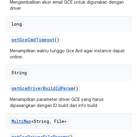
Mengembalikan akun email GCE untuk digunakan dengan
driver
long
get
Gce
Cmd
Timeout
()
Menampilkan waktu tunggu Gce Avd agar instance dapat
online.
String
get
Gce
Driver
Build
Id
Param
()
Menampilkan parameter driver GCE yang harus
dipasangkan dengan ID build dari info build
Multi
Map
<String
,
File>
get
Gce
Driver
File
Params
()