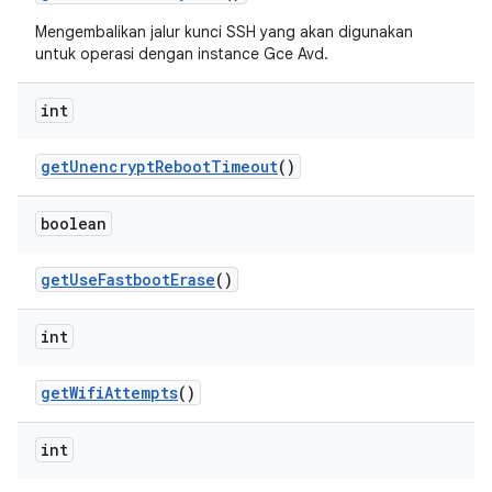
Mengembalikan jalur kunci SSH yang akan digunakan
untuk operasi dengan instance Gce Avd.
int
get
Unencrypt
Reboot
Timeout
()
boolean
get
Use
Fastboot
Erase
()
int
get
Wifi
Attempts
()
int