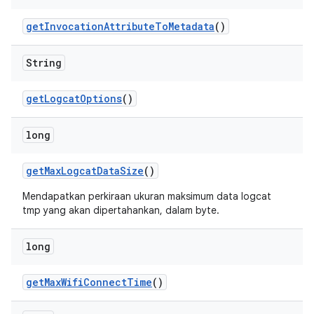
get
Invocation
Attribute
To
Metadata
()
String
get
Logcat
Options
()
long
get
Max
Logcat
Data
Size
()
Mendapatkan perkiraan ukuran maksimum data logcat
tmp yang akan dipertahankan, dalam byte.
long
get
Max
Wifi
Connect
Time
()