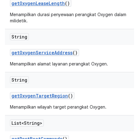
get
Oxygen
Lease
Length
()
Menampilkan durasi penyewaan perangkat Oxygen dalam
milidetik.
String
get
Oxygen
Service
Address
()
Menampilkan alamat layanan perangkat Oxygen.
String
get
Oxygen
Target
Region
()
Menampilkan wilayah target perangkat Oxygen.
List<String>
get
Post
Boot
Commands
()