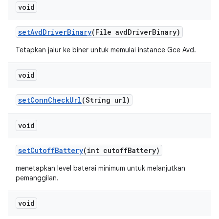
void
set
Avd
Driver
Binary
(File avd
Driver
Binary)
Tetapkan jalur ke biner untuk memulai instance Gce Avd.
void
set
Conn
Check
Url
(String url)
void
set
Cutoff
Battery
(int cutoff
Battery)
menetapkan level baterai minimum untuk melanjutkan
pemanggilan.
void