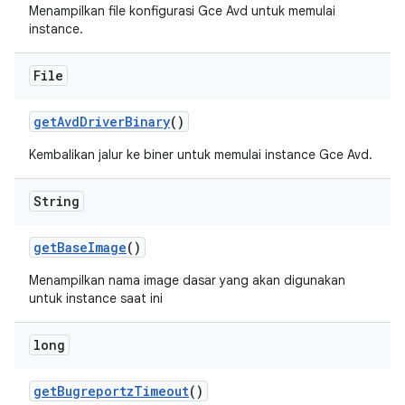
Menampilkan file konfigurasi Gce Avd untuk memulai
instance.
File
get
Avd
Driver
Binary
()
Kembalikan jalur ke biner untuk memulai instance Gce Avd.
String
get
Base
Image
()
Menampilkan nama image dasar yang akan digunakan
untuk instance saat ini
long
get
Bugreportz
Timeout
()