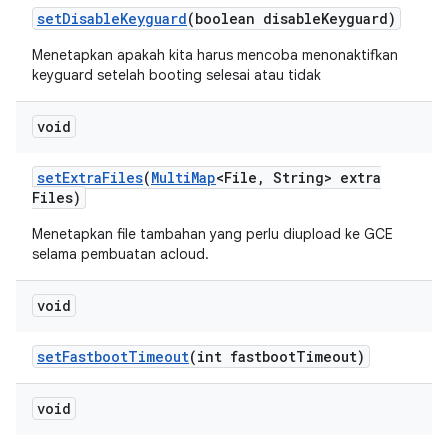
set
Disable
Keyguard
(boolean disable
Keyguard)
Menetapkan apakah kita harus mencoba menonaktifkan
keyguard setelah booting selesai atau tidak
void
set
Extra
Files
(
Multi
Map
<File
,
String> extra
Files)
Menetapkan file tambahan yang perlu diupload ke GCE
selama pembuatan acloud.
void
set
Fastboot
Timeout
(int fastboot
Timeout)
void