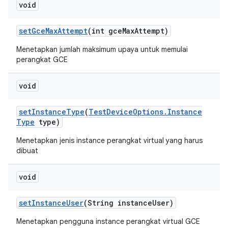
void
set
Gce
Max
Attempt
(int gce
Max
Attempt)
Menetapkan jumlah maksimum upaya untuk memulai
perangkat GCE
void
set
Instance
Type
(
Test
Device
Options
.
Instance
Type
type)
Menetapkan jenis instance perangkat virtual yang harus
dibuat
void
set
Instance
User
(String instance
User)
Menetapkan pengguna instance perangkat virtual GCE