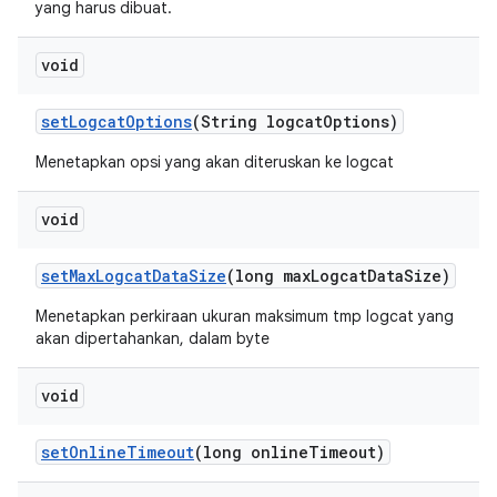
yang harus dibuat.
void
set
Logcat
Options
(String logcat
Options)
Menetapkan opsi yang akan diteruskan ke logcat
void
set
Max
Logcat
Data
Size
(long max
Logcat
Data
Size)
Menetapkan perkiraan ukuran maksimum tmp logcat yang
akan dipertahankan, dalam byte
void
set
Online
Timeout
(long online
Timeout)