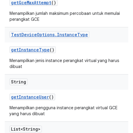
get
Gce
Max
Attempt
()
Menampilkan jumlah maksimum percobaan untuk memulai
perangkat GCE
Test
Device
Options
.
Instance
Type
get
Instance
Type
()
Menampilkan jenis instance perangkat virtual yang harus
dibuat
String
get
Instance
User
()
Menampilkan pengguna instance perangkat virtual GCE
yang harus dibuat
List<String>