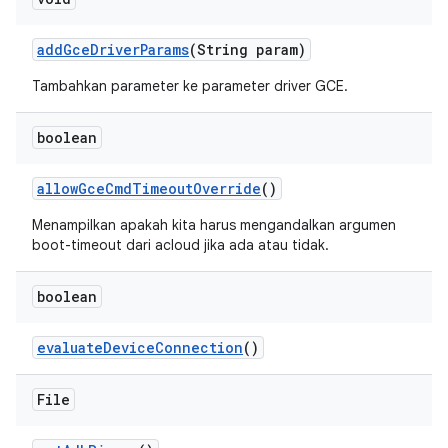
add
Gce
Driver
Params
(String param)
Tambahkan parameter ke parameter driver GCE.
boolean
allow
Gce
Cmd
Timeout
Override
()
Menampilkan apakah kita harus mengandalkan argumen
boot-timeout dari acloud jika ada atau tidak.
boolean
evaluate
Device
Connection
()
File