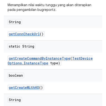
Menampilkan nilai waktu tunggu yang akan diterapkan
pada pengambilan bugreportz.
String
get
Conn
Check
Url
()
static String
get
Create
Command
By
Instance
Type
(
Test
Device
Options
.
Instance
Type
type)
boolean
get
Create
With
HO
()
String