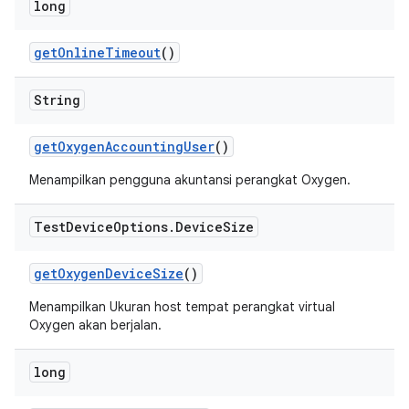
long
get
Online
Timeout
()
String
get
Oxygen
Accounting
User
()
Menampilkan pengguna akuntansi perangkat Oxygen.
Test
Device
Options
.
Device
Size
get
Oxygen
Device
Size
()
Menampilkan Ukuran host tempat perangkat virtual
Oxygen akan berjalan.
long