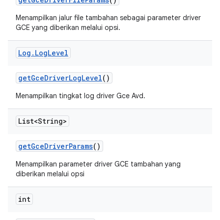
Menampilkan jalur file tambahan sebagai parameter driver
GCE yang diberikan melalui opsi.
Log
.
Log
Level
get
Gce
Driver
Log
Level
()
Menampilkan tingkat log driver Gce Avd.
List<String>
get
Gce
Driver
Params
()
Menampilkan parameter driver GCE tambahan yang
diberikan melalui opsi
int