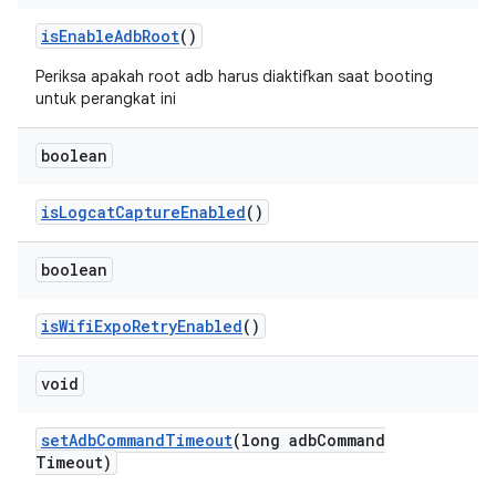
is
Enable
Adb
Root
()
Periksa apakah root adb harus diaktifkan saat booting
untuk perangkat ini
boolean
is
Logcat
Capture
Enabled
()
boolean
is
Wifi
Expo
Retry
Enabled
()
void
set
Adb
Command
Timeout
(long adb
Command
Timeout)