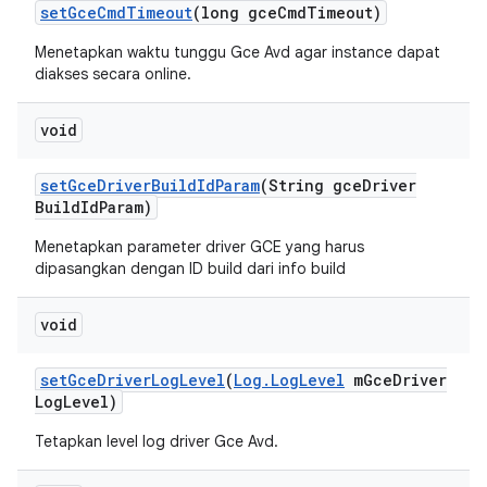
set
Gce
Cmd
Timeout
(long gce
Cmd
Timeout)
Menetapkan waktu tunggu Gce Avd agar instance dapat
diakses secara online.
void
set
Gce
Driver
Build
Id
Param
(String gce
Driver
Build
Id
Param)
Menetapkan parameter driver GCE yang harus
dipasangkan dengan ID build dari info build
void
set
Gce
Driver
Log
Level
(
Log
.
Log
Level
m
Gce
Driver
Log
Level)
Tetapkan level log driver Gce Avd.