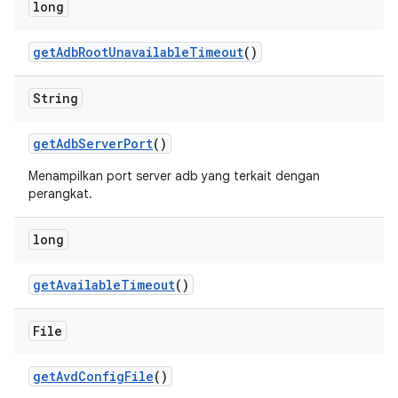
long
get
Adb
Root
Unavailable
Timeout
()
String
get
Adb
Server
Port
()
Menampilkan port server adb yang terkait dengan
perangkat.
long
get
Available
Timeout
()
File
get
Avd
Config
File
()