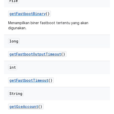
File
get
Fastboot
Binary
()
Menampilkan biner fastboot tertentu yang akan
digunakan.
long
get
Fastboot
Output
Timeout
()
int
get
Fastboot
Timeout
()
String
get
Gce
Account
()