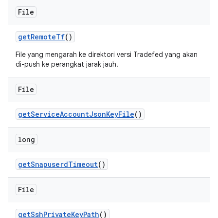
File
get
Remote
Tf
()
File yang mengarah ke direktori versi Tradefed yang akan
di-push ke perangkat jarak jauh.
File
get
Service
Account
Json
Key
File
()
long
get
Snapuserd
Timeout
()
File
get
Ssh
Private
Key
Path
()