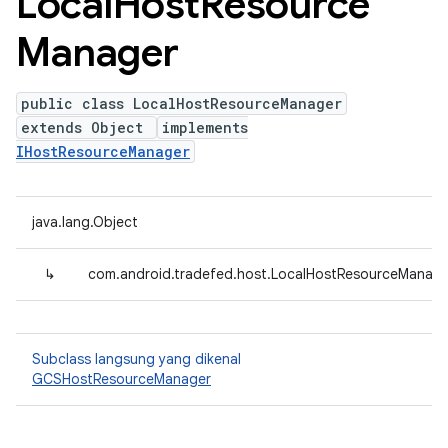
Local
Host
Resource
Manager
public class LocalHostResourceManager
extends Object
implements
IHostResourceManager
java.lang.Object
↳
com.android.tradefed.host.LocalHostResourceManage
Subclass langsung yang dikenal
GCSHostResourceManager