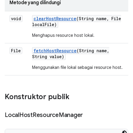
Metode yang dilindungi
void
clear
Host
Resource
(String name
,
File
local
File)
Menghapus resource host lokal.
File
fetch
Host
Resource
(String name
,
String value)
Menggunakan file lokal sebagai resource host.
Konstruktor publik
Local
Host
Resource
Manager