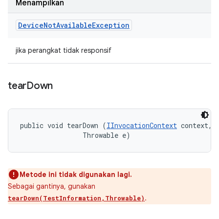
Menampilkan
Device
Not
Available
Exception
jika perangkat tidak responsif
tear
Down
public void tearDown (
IInvocationContext
 context, 

                Throwable e)
Metode ini tidak digunakan lagi.
Sebagai gantinya, gunakan
.
tearDown(TestInformation,Throwable)