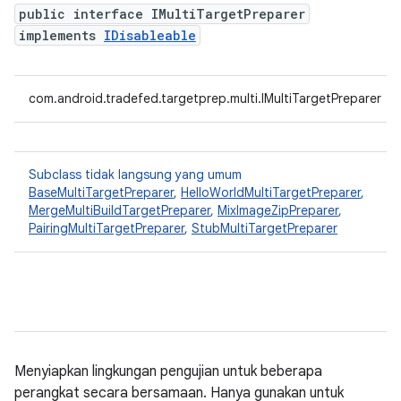
public interface IMultiTargetPreparer
implements
IDisableable
com.android.tradefed.targetprep.multi.IMultiTargetPreparer
Subclass tidak langsung yang umum
BaseMultiTargetPreparer
,
HelloWorldMultiTargetPreparer
,
MergeMultiBuildTargetPreparer
,
MixImageZipPreparer
,
PairingMultiTargetPreparer
,
StubMultiTargetPreparer
Menyiapkan lingkungan pengujian untuk beberapa
perangkat secara bersamaan. Hanya gunakan untuk