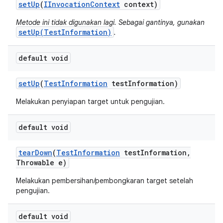
set
Up
(
IInvocation
Context
context)
Metode ini tidak digunakan lagi. Sebagai gantinya, gunakan
setUp(TestInformation)
.
default void
set
Up
(
Test
Information
test
Information)
Melakukan penyiapan target untuk pengujian.
default void
tear
Down
(
Test
Information
test
Information
,
Throwable e)
Melakukan pembersihan/pembongkaran target setelah
pengujian.
default void