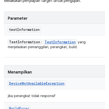
Melakukan penyiapan target untuk pengujian.
Parameter
test
Information
Test
Information
Test
Information
:
yang
menjelaskan pemanggilan, perangkat, build.
Menampilkan
Device
Not
Available
Exception
jika perangkat tidak responsif
Build
Error