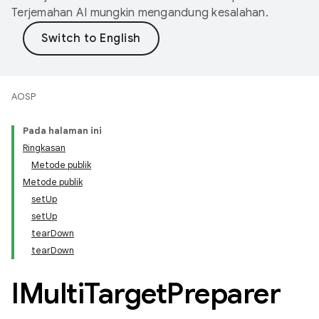
Terjemahan AI mungkin mengandung kesalahan.
AOSP
Pada halaman ini
Ringkasan
Metode publik
Metode publik
setUp
setUp
tearDown
tearDown
IMulti
Target
Preparer