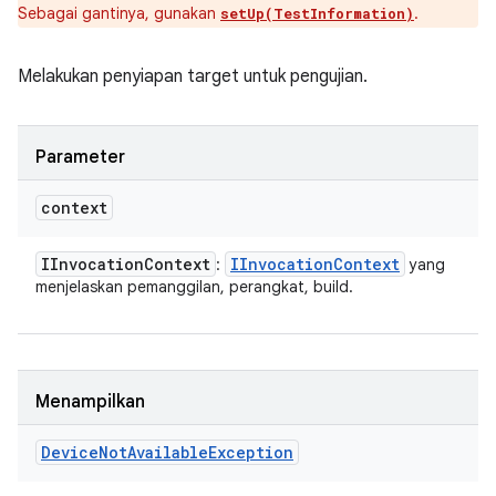
Sebagai gantinya, gunakan
.
setUp(TestInformation)
Melakukan penyiapan target untuk pengujian.
Parameter
context
IInvocation
Context
IInvocation
Context
:
yang
menjelaskan pemanggilan, perangkat, build.
Menampilkan
Device
Not
Available
Exception