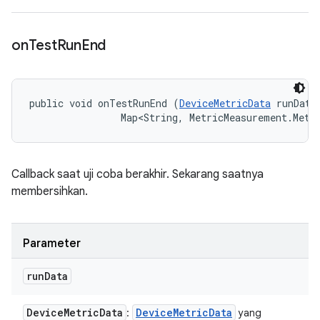
on
Test
Run
End
public void onTestRunEnd (
DeviceMetricData
 runData,
                Map<String, MetricMeasurement.Metr
Callback saat uji coba berakhir. Sekarang saatnya
membersihkan.
Parameter
run
Data
Device
Metric
Data
Device
Metric
Data
:
yang