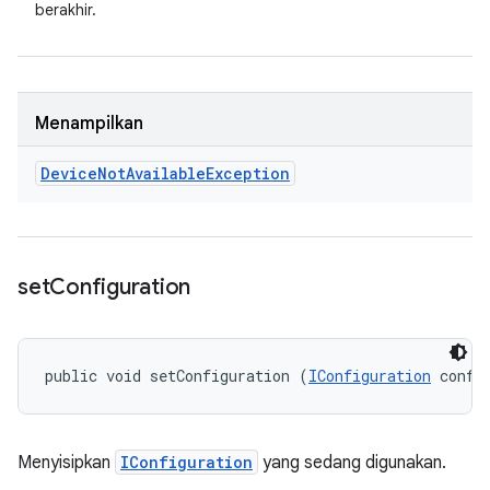
berakhir.
Menampilkan
Device
Not
Available
Exception
set
Configuration
public void setConfiguration (
IConfiguration
 confi
Menyisipkan
IConfiguration
yang sedang digunakan.