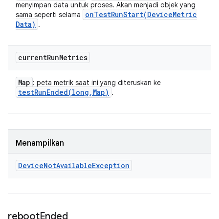
menyimpan data untuk proses. Akan menjadi objek yang
onTestRunStart(
Device
Metric
sama seperti selama
Data)
.
current
Run
Metrics
Map
: peta metrik saat ini yang diteruskan ke
testRunEnded(
long
,
Map)
.
Menampilkan
Device
Not
Available
Exception
reboot
Ended