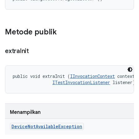
Metode publik
extra
Init
public void extraInit (
IInvocationContext
 context, 
ITestInvocationListener
 listener)
Menampilkan
Device
Not
Available
Exception