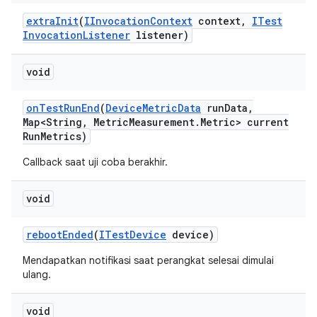
extra
Init
(
IInvocation
Context
context
,
ITest
Invocation
Listener
listener)
void
on
Test
Run
End
(
Device
Metric
Data
run
Data
,
Map<String
,
Metric
Measurement
.
Metric> current
Run
Metrics)
Callback saat uji coba berakhir.
void
reboot
Ended
(
ITest
Device
device)
Mendapatkan notifikasi saat perangkat selesai dimulai
ulang.
void