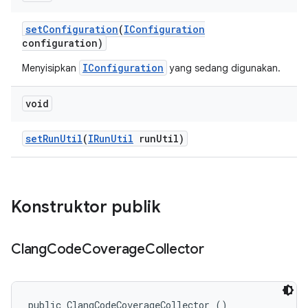
set
Configuration
(
IConfiguration
configuration)
IConfiguration
Menyisipkan
yang sedang digunakan.
void
set
Run
Util
(
IRun
Util
run
Util)
Konstruktor publik
Clang
Code
Coverage
Collector
public ClangCodeCoverageCollector ()