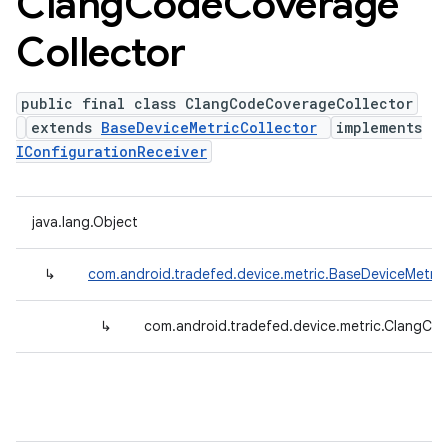
Clang
Code
Coverage
Collector
public final class ClangCodeCoverageCollector
extends
BaseDeviceMetricCollector
implements
IConfigurationReceiver
java.lang.Object
↳
com.android.tradefed.device.metric.BaseDeviceMetric
↳
com.android.tradefed.device.metric.ClangCo