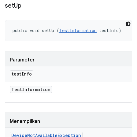
set
Up
public void setUp (
TestInformation
 testInfo)
Parameter
test
Info
Test
Information
Menampilkan
Device
Not
Available
Exception