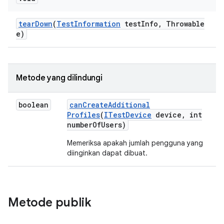
tear
Down
(
Test
Information
test
Info
,
Throwable
e)
Metode yang dilindungi
boolean
can
Create
Additional
Profiles
(
ITest
Device
device
,
int
number
Of
Users)
Memeriksa apakah jumlah pengguna yang
diinginkan dapat dibuat.
Metode publik