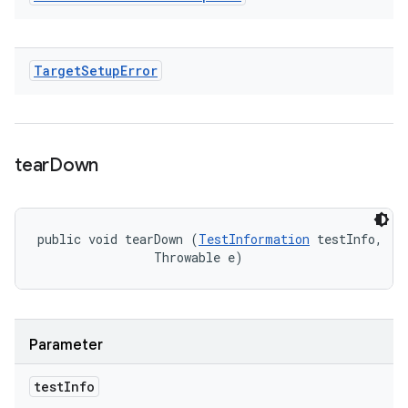
Target
Setup
Error
tear
Down
public void tearDown (
TestInformation
 testInfo, 

                Throwable e)
Parameter
test
Info