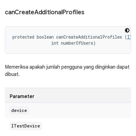
can
Create
Additional
Profiles
protected boolean canCreateAdditionalProfiles (
ITe
                int numberOfUsers)
Memeriksa apakah jumlah pengguna yang diinginkan dapat
dibuat.
Parameter
device
ITest
Device