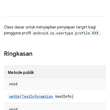
Class dasar untuk menyiapkan penyiapan target bagi
pengguna profil
android.os.usertype.profile.XXX
.
Ringkasan
Metode publik
void
set
Up
(
Test
Information
test
Info)
void