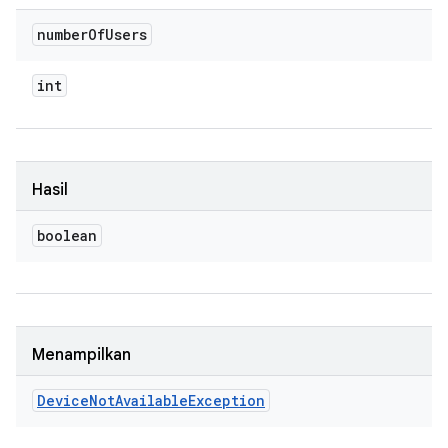
number
Of
Users
int
Hasil
boolean
Menampilkan
Device
Not
Available
Exception