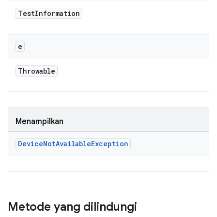
Test
Information
e
Throwable
Menampilkan
Device
Not
Available
Exception
Metode yang dilindungi