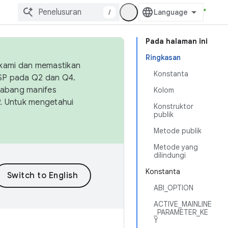
/
Pada halaman ini
Ringkasan
 kami dan memastikan
Konstanta
OSP pada Q2 dan Q4.
Cabang manifes
Kolom
SP. Untuk mengetahui
Konstruktor
publik
Metode publik
Metode yang
dilindungi
Konstanta
ABI_OPTION
ACTIVE_MAINLINE
_PARAMETER_KE
Y