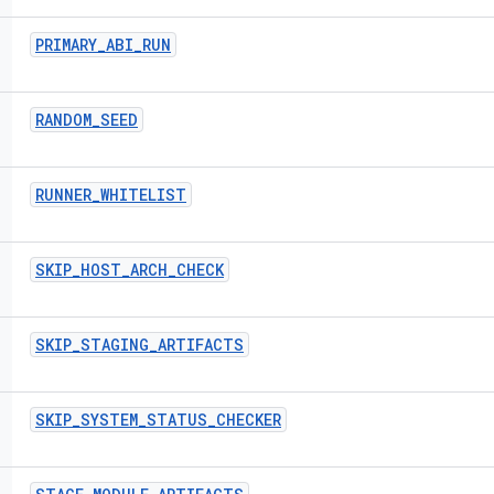
PRIMARY
_
ABI
_
RUN
RANDOM
_
SEED
RUNNER
_
WHITELIST
SKIP
_
HOST
_
ARCH
_
CHECK
SKIP
_
STAGING
_
ARTIFACTS
SKIP
_
SYSTEM
_
STATUS
_
CHECKER