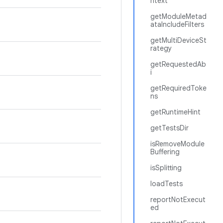
ntext
getModuleMetad
ataIncludeFilters
getMultiDeviceSt
rategy
getRequestedAb
i
getRequiredToke
ns
getRuntimeHint
getTestsDir
isRemoveModule
Buffering
isSplitting
loadTests
reportNotExecut
ed