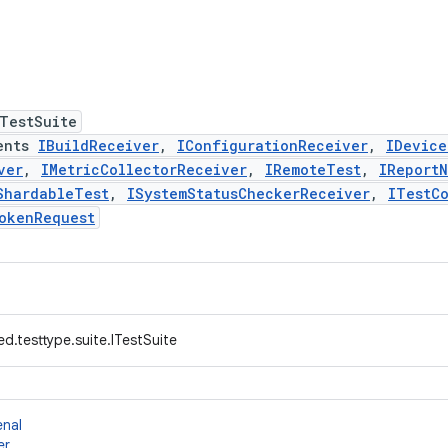
TestSuite
ents
IBuildReceiver
,
IConfigurationReceiver
,
IDevice
ver
,
IMetricCollectorReceiver
,
IRemoteTest
,
IReport
ShardableTest
,
ISystemStatusCheckerReceiver
,
ITestCo
okenRequest
d.testtype.suite.ITestSuite
enal
er