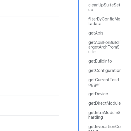
cleanUpSuiteSet
up
filterByConfigMe
tadata
getAbis
getAbisForBuildT
argetArchFromS
uite
getBuildInfo
getConfiguration
getCurrentTestL
ogger
getDevice
getDirectModule
getIntraModuleS
harding
getInvocationCo