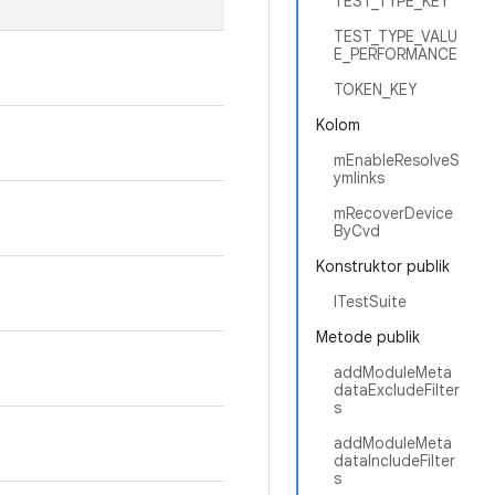
TEST_TYPE_KEY
TEST_TYPE_VALU
E_PERFORMANCE
TOKEN_KEY
Kolom
mEnableResolveS
ymlinks
mRecoverDevice
ByCvd
Konstruktor publik
ITestSuite
Metode publik
addModuleMeta
dataExcludeFilter
s
addModuleMeta
dataIncludeFilter
s