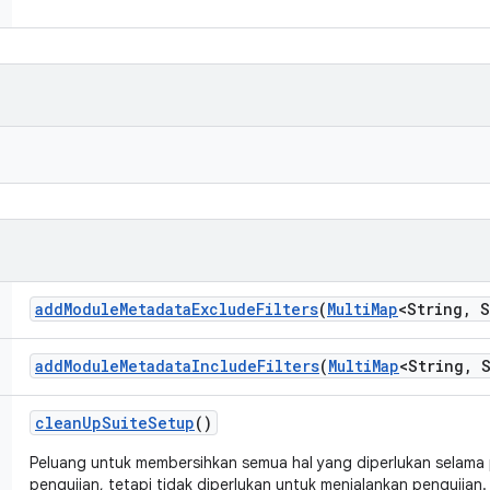
add
Module
Metadata
Exclude
Filters
(
Multi
Map
<String
,
S
add
Module
Metadata
Include
Filters
(
Multi
Map
<String
,
S
clean
Up
Suite
Setup
()
Peluang untuk membersihkan semua hal yang diperlukan selama
pengujian, tetapi tidak diperlukan untuk menjalankan pengujian.