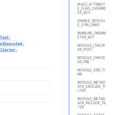
BUILD_ATTRIBUT
E_FLAG_OVERRID
ES_KEY
ENABLE_RESOLV
E_SYM_LINKS
MAINLINE_PARAM
Test
,
ETER_KEY
NotExecuted
,
MODULE_CHECK
llector
,
ER_POST
MODULE_CHECK
ER_PRE
MODULE_END_TI
ME
MODULE_METAD
ATA_EXCLUDE_FI
LTER
MODULE_METAD
ATA_INCLUDE_FIL
TER