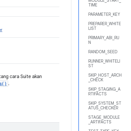
MODULE_START_
TIME
PARAMETER_KEY
PREPARER_WHITE
LIST
er
PRIMARY_ABI_RU
N
RANDOM_SEED
RUNNER_WHITELI
ST
SKIP_HOST_ARCH
tang cara Suite akan
_CHECK
s()
.
SKIP_STAGING_A
RTIFACTS
SKIP_SYSTEM_ST
ATUS_CHECKER
STAGE_MODULE
_ARTIFACTS