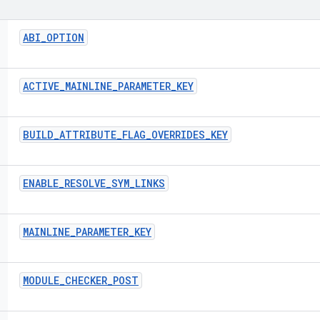
ABI
_
OPTION
ACTIVE
_
MAINLINE
_
PARAMETER
_
KEY
BUILD
_
ATTRIBUTE
_
FLAG
_
OVERRIDES
_
KEY
ENABLE
_
RESOLVE
_
SYM
_
LINKS
MAINLINE
_
PARAMETER
_
KEY
MODULE
_
CHECKER
_
POST