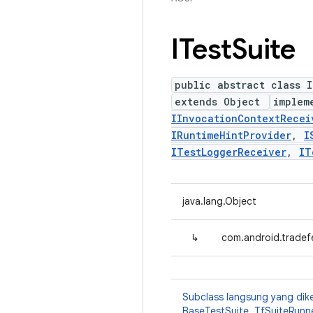
ITest
Suite
public abstract class I
extends Object
implem
IInvocationContextRecei
IRuntimeHintProvider
,
I
ITestLoggerReceiver
,
IT
java.lang.Object
↳
com.android.tradefe
Subclass langsung yang dik
BaseTestSuite
,
TfSuiteRunn