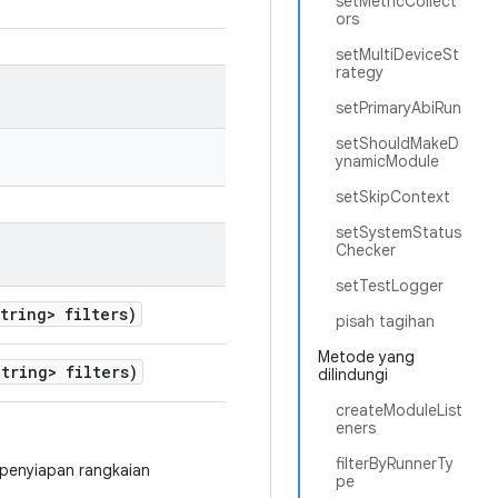
setMetricCollect
ors
setMultiDeviceSt
rategy
setPrimaryAbiRun
setShouldMakeD
ynamicModule
setSkipContext
setSystemStatus
Checker
setTestLogger
tring> filters)
pisah tagihan
Metode yang
tring> filters)
dilindungi
createModuleList
eners
filterByRunnerTy
 penyiapan rangkaian
pe