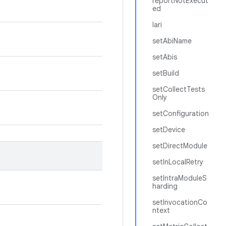
reportNotExecut
ed
lari
setAbiName
setAbis
setBuild
setCollectTests
Only
setConfiguration
setDevice
setDirectModule
setInLocalRetry
setIntraModuleS
harding
setInvocationCo
ntext