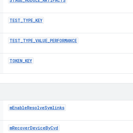
STAGE
_
MODULE
_
ARTIFACTS
TEST
_
TYPE
_
KEY
TEST
_
TYPE
_
VALUE
_
PERFORMANCE
TOKEN
_
KEY
m
Enable
Resolve
Symlinks
m
Recover
Device
By
Cvd