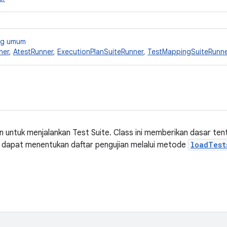
ang umum
ner
,
AtestRunner
,
ExecutionPlanSuiteRunner
,
TestMappingSuiteRunn
n untuk menjalankan Test Suite. Class ini memberikan dasar ten
n dapat menentukan daftar pengujian melalui metode
loadTest