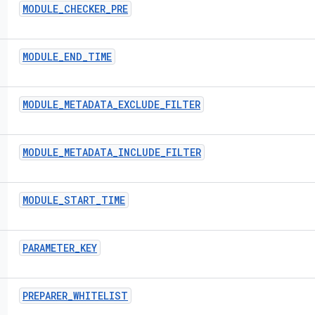
MODULE
_
CHECKER
_
PRE
MODULE
_
END
_
TIME
MODULE
_
METADATA
_
EXCLUDE
_
FILTER
MODULE
_
METADATA
_
INCLUDE
_
FILTER
MODULE
_
START
_
TIME
PARAMETER
_
KEY
PREPARER
_
WHITELIST