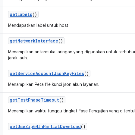
get
Labels
()
Mendapatkan label untuk host.
get
Network
Interface
()
Menampilkan antarmuka jaringan yang digunakan untuk terhubu
jarak jauh.
get
Service
Account
Json
Key
Files
()
Menampilkan Peta file kunci json akun layanan.
get
Test
Phase
Timeout
()
Menampilkan waktu tunggu tingkat Fase Pengujian yang ditentu
get
Use
Zip64In
Partial
Download
()