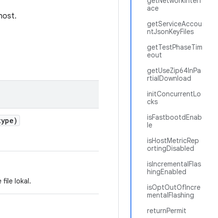
getNetworkInterf
ace
host.
getServiceAccou
ntJsonKeyFiles
getTestPhaseTim
eout
getUseZip64InPa
rtialDownload
initConcurrentLo
cks
isFastbootdEnab
ype)
le
isHostMetricRep
ortingDisabled
isIncrementalFlas
hingEnabled
ile lokal.
isOptOutOfIncre
mentalFlashing
returnPermit