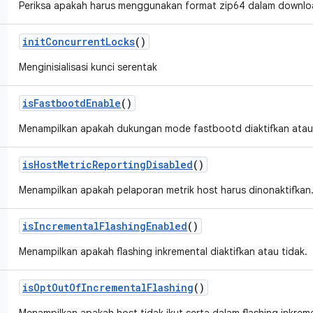
Periksa apakah harus menggunakan format zip64 dalam downloa
init
Concurrent
Locks
()
Menginisialisasi kunci serentak
is
Fastbootd
Enable
()
Menampilkan apakah dukungan mode fastbootd diaktifkan atau 
is
Host
Metric
Reporting
Disabled
()
Menampilkan apakah pelaporan metrik host harus dinonaktifkan
is
Incremental
Flashing
Enabled
()
Menampilkan apakah flashing inkremental diaktifkan atau tidak.
is
Opt
Out
Of
Incremental
Flashing
()