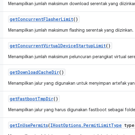
Menampilkan jumlah maksimum download serentak yang diizinka
get
Concurrent
Flasher
Limit
()
Menampilkan jumlah maksimum flashing serentak yang diizinkan.
get
Concurrent
Virtual
Device
Startup
Limit
()
Menampilkan jumlah maksimum peluncuran perangkat virtual sere
get
Download
Cache
Dir
()
Menampilkan jalur yang digunakan untuk menyimpan artefak ya
get
Fastboot
Tmp
Dir
()
Menampilkan jalur yang harus digunakan fastboot sebagai fold
get
In
Use
Permits
(
IHost
Options
.
Permit
Limit
Type
type