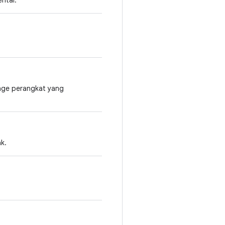
ntal.
mage perangkat yang
k.