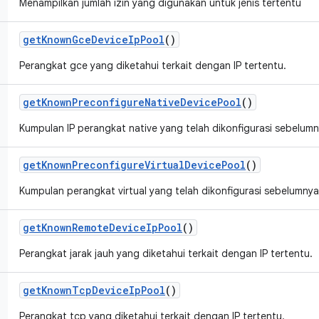
Menampilkan jumlah izin yang digunakan untuk jenis tertentu
get
Known
Gce
Device
Ip
Pool
()
Perangkat gce yang diketahui terkait dengan IP tertentu.
get
Known
Preconfigure
Native
Device
Pool
()
Kumpulan IP perangkat native yang telah dikonfigurasi sebelumn
get
Known
Preconfigure
Virtual
Device
Pool
()
Kumpulan perangkat virtual yang telah dikonfigurasi sebelumnya
get
Known
Remote
Device
Ip
Pool
()
Perangkat jarak jauh yang diketahui terkait dengan IP tertentu.
get
Known
Tcp
Device
Ip
Pool
()
Perangkat tcp yang diketahui terkait dengan IP tertentu.