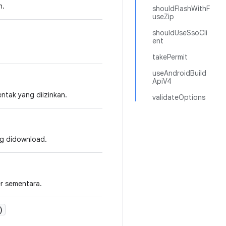
n.
shouldFlashWithF
useZip
shouldUseSsoCli
ent
takePermit
useAndroidBuild
ApiV4
ntak yang diizinkan.
validateOptions
ng didownload.
er sementara.
)