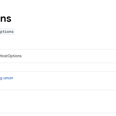
ons
Options
IHostOptions
ang umum