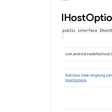
IHost
Opti
public interface IHost
com.android.tradefed.host.
Subclass tidak langsung y
HostOptions