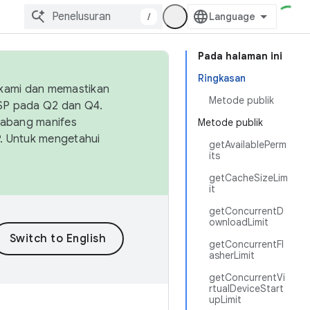
/
Pada halaman ini
Ringkasan
 kami dan memastikan
Metode publik
OSP pada Q2 dan Q4.
Cabang manifes
Metode publik
SP. Untuk mengetahui
getAvailablePerm
its
getCacheSizeLim
it
getConcurrentD
ownloadLimit
getConcurrentFl
asherLimit
getConcurrentVi
rtualDeviceStart
upLimit