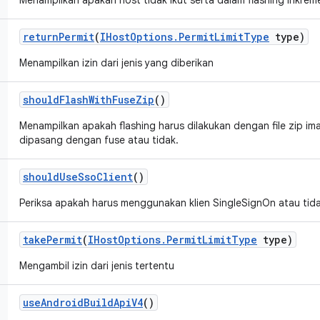
Menampilkan apakah host tidak ikut serta dalam flashing inkreme
return
Permit
(
IHost
Options
.
Permit
Limit
Type
type)
Menampilkan izin dari jenis yang diberikan
should
Flash
With
Fuse
Zip
()
Menampilkan apakah flashing harus dilakukan dengan file zip i
dipasang dengan fuse atau tidak.
should
Use
Sso
Client
()
Periksa apakah harus menggunakan klien SingleSignOn atau tida
take
Permit
(
IHost
Options
.
Permit
Limit
Type
type)
Mengambil izin dari jenis tertentu
use
Android
Build
Api
V4
()