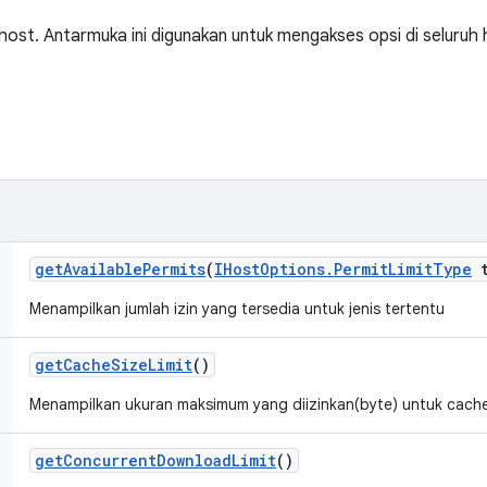
st. Antarmuka ini digunakan untuk mengakses opsi di seluruh 
get
Available
Permits
(
IHost
Options
.
Permit
Limit
Type
t
Menampilkan jumlah izin yang tersedia untuk jenis tertentu
get
Cache
Size
Limit
()
Menampilkan ukuran maksimum yang diizinkan(byte) untuk cache f
get
Concurrent
Download
Limit
()