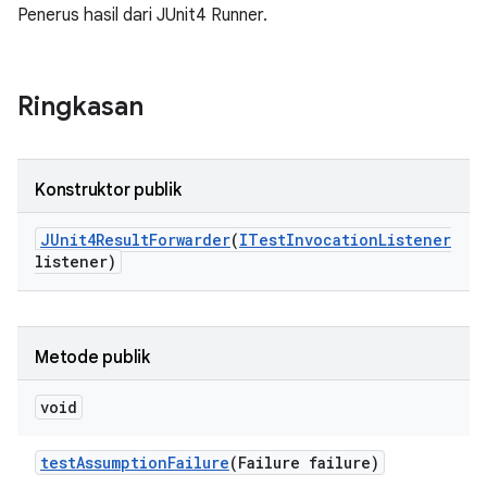
Penerus hasil dari JUnit4 Runner.
Ringkasan
Konstruktor publik
JUnit4Result
Forwarder
(
ITest
Invocation
Listener
listener)
Metode publik
void
test
Assumption
Failure
(Failure failure)