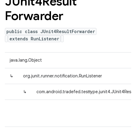
JUnit4Result
Forwarder
public class JUnit4ResultForwarder
extends RunListener
java.lang.Object
↳
org.junit.runner.notification.RunListener
↳
com.android.tradefed.testtype.junit4.JUnit4Resul