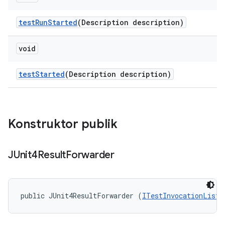
test
Run
Started
(Description description)
void
test
Started
(Description description)
Konstruktor publik
JUnit4Result
Forwarder
public JUnit4ResultForwarder (
ITestInvocationListe