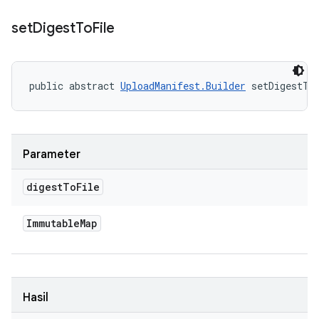
set
Digest
To
File
public abstract 
UploadManifest.Builder
 setDigestTo
Parameter
digest
To
File
Immutable
Map
Hasil