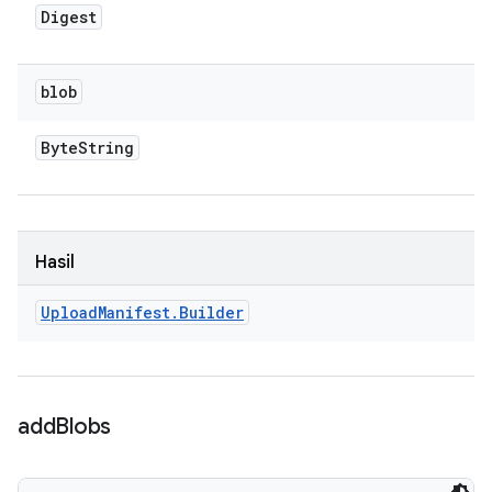
Digest
blob
Byte
String
Hasil
Upload
Manifest
.
Builder
add
Blobs