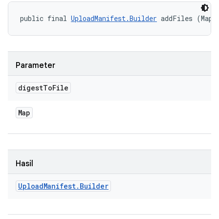
public final 
UploadManifest.Builder
 addFiles (Map<
Parameter
digest
To
File
Map
Hasil
Upload
Manifest
.
Builder