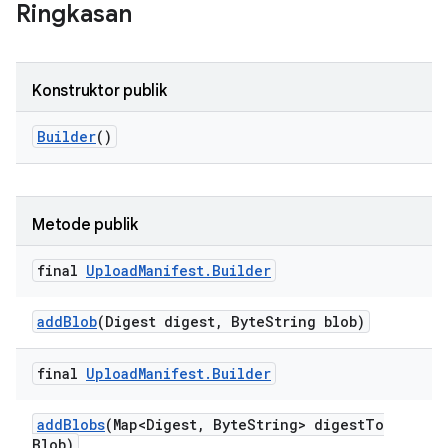
Ringkasan
Konstruktor publik
Builder
()
Metode publik
final
Upload
Manifest
.
Builder
add
Blob
(Digest digest
,
Byte
String blob)
final
Upload
Manifest
.
Builder
add
Blobs
(Map<Digest
,
Byte
String> digest
To
Blob)