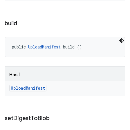
build
public 
UploadManifest
 build ()
Hasil
Upload
Manifest
set
Digest
To
Blob