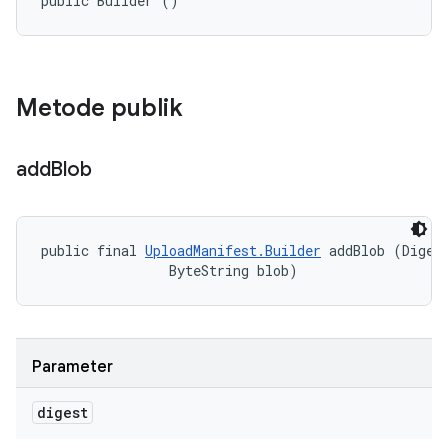
public Builder ()
Metode publik
add
Blob
public final 
UploadManifest.Builder
 addBlob (Digest
                ByteString blob)
Parameter
digest