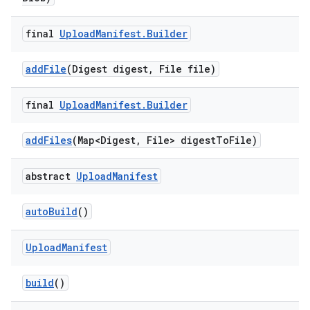
final
Upload
Manifest
.
Builder
add
File
(Digest digest
,
File file)
final
Upload
Manifest
.
Builder
add
Files
(Map<Digest
,
File> digest
To
File)
abstract
Upload
Manifest
auto
Build
()
Upload
Manifest
build
()