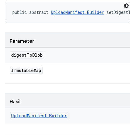
public abstract 
UploadManifest.Builder
 setDigestTo
Parameter
digest
To
Blob
Immutable
Map
Hasil
Upload
Manifest
.
Builder