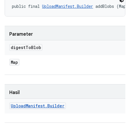
public final 
UploadManifest.Builder
 addBlobs (Map<
Parameter
digest
To
Blob
Map
Hasil
Upload
Manifest
.
Builder