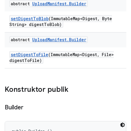
abstract
Upload
Manifest
.
Builder
set
Digest
To
Blob
(Immutable
Map<Digest
,
Byte
String> digest
To
Blob)
abstract
Upload
Manifest
.
Builder
set
Digest
To
File
(Immutable
Map<Digest
,
File>
digest
To
File)
Konstruktor publik
Builder