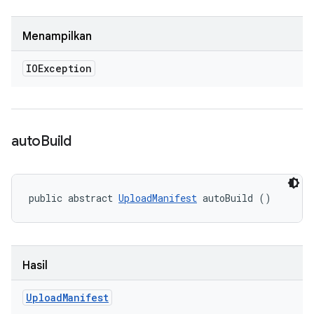
Menampilkan
IOException
auto
Build
public abstract 
UploadManifest
 autoBuild ()
Hasil
Upload
Manifest