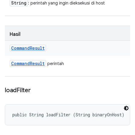
String
: perintah yang ingin dieksekusi di host
Hasil
Command
Result
Command
Result
perintah
load
Filter
public String loadFilter (String binaryOnHost)