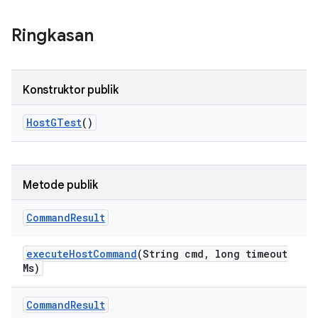
Ringkasan
Konstruktor publik
Host
GTest
()
Metode publik
Command
Result
execute
Host
Command
(String cmd
,
long timeout
Ms)
Command
Result