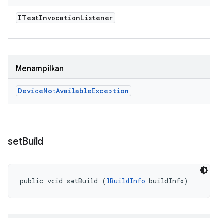
ITest
Invocation
Listener
Menampilkan
Device
Not
Available
Exception
set
Build
public void setBuild (
IBuildInfo
 buildInfo)