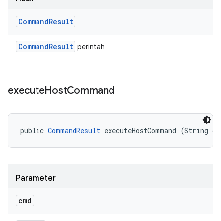
Command
Result
Command
Result
perintah
execute
Host
Command
public 
CommandResult
 executeHostCommand (String cm
Parameter
cmd