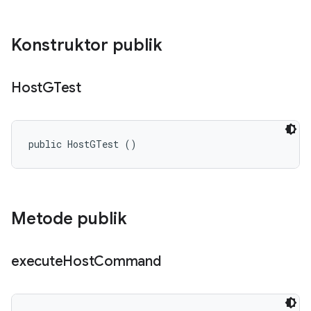
Konstruktor publik
Host
GTest
public HostGTest ()
Metode publik
execute
Host
Command