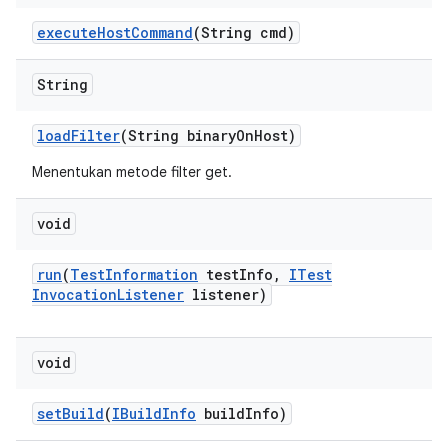
execute
Host
Command
(String cmd)
String
load
Filter
(String binary
On
Host)
Menentukan metode filter get.
void
run
(
Test
Information
test
Info
,
ITest
Invocation
Listener
listener)
void
set
Build
(
IBuild
Info
build
Info)