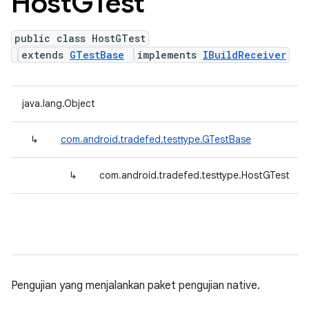
Host
GTest
public class HostGTest
extends
GTestBase
implements
IBuildReceiver
java.lang.Object
↳
com.android.tradefed.testtype.GTestBase
↳
com.android.tradefed.testtype.HostGTest
Pengujian yang menjalankan paket pengujian native.