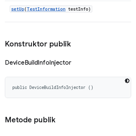
set
Up
(
Test
Information
test
Info)
Konstruktor publik
Device
Build
Info
Injector
public DeviceBuildInfoInjector ()
Metode publik