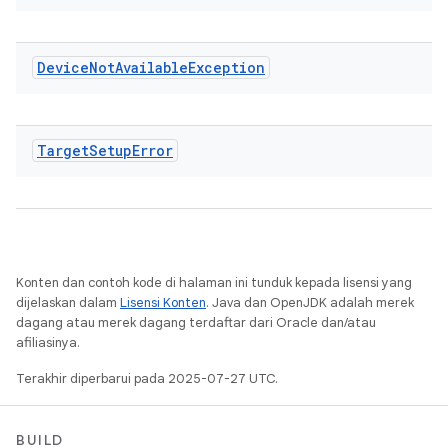
Device
Not
Available
Exception
Target
Setup
Error
Konten dan contoh kode di halaman ini tunduk kepada lisensi yang
dijelaskan dalam
Lisensi Konten
. Java dan OpenJDK adalah merek
dagang atau merek dagang terdaftar dari Oracle dan/atau
afiliasinya.
Terakhir diperbarui pada 2025-07-27 UTC.
BUILD