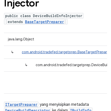
Injector
public class DeviceBuildInfoInjector
extends
BaseTargetPreparer
java.lang.Object
↳
com.android.tradefed.targetprep.BaseTargetPreparer
↳
com.android.tradefed.targetprep.DeviceBuildI
ITargetPreparer
yang menyisipkan metadata
DeviceBuildDescriptor
ke dalam
IBuildInfo
.