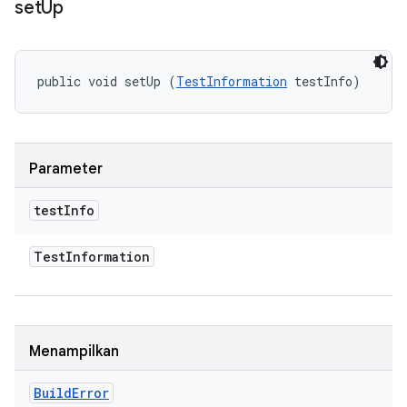
set
Up
public void setUp (
TestInformation
 testInfo)
Parameter
test
Info
Test
Information
Menampilkan
Build
Error