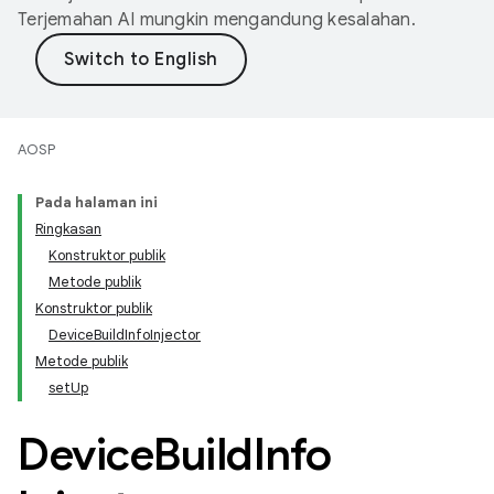
Terjemahan AI mungkin mengandung kesalahan.
AOSP
Pada halaman ini
Ringkasan
Konstruktor publik
Metode publik
Konstruktor publik
DeviceBuildInfoInjector
Metode publik
setUp
Device
Build
Info