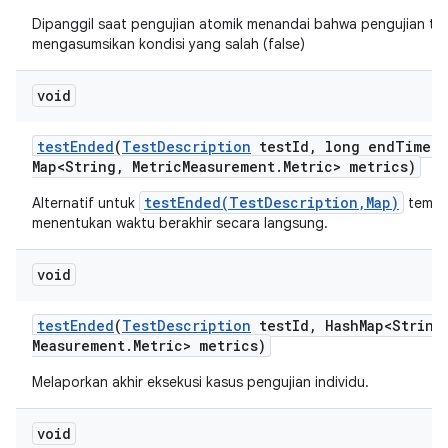
Dipanggil saat pengujian atomik menandai bahwa pengujian te
mengasumsikan kondisi yang salah (false)
void
test
Ended
(
Test
Description
test
Id
,
long end
Time
,
Map<String
,
Metric
Measurement
.
Metric> metrics)
testEnded(TestDescription,Map)
Alternatif untuk
tempat
menentukan waktu berakhir secara langsung.
void
test
Ended
(
Test
Description
test
Id
,
Hash
Map<String
Measurement
.
Metric> metrics)
Melaporkan akhir eksekusi kasus pengujian individu.
void