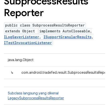
Subprocess
Results
Reporter
public class SubprocessResultsReporter
extends Object
implements AutoCloseable,
ILogSaverListener
,
ISupportGranularResults
,
ITestInvocationListener
java.lang.Object
↳
com.android.tradefed.result.SubprocessResultsReport
Subclass langsung yang dikenal
LegacySubprocessResultsReporter