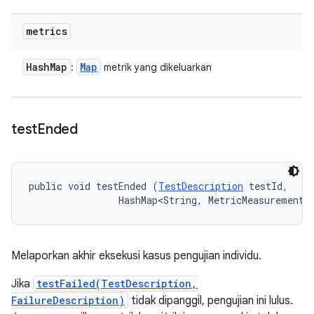
metrics
Hash
Map
Map
:
metrik yang dikeluarkan
test
Ended
public void testEnded (
TestDescription
 testId, 

                HashMap<String, MetricMeasurement.
Melaporkan akhir eksekusi kasus pengujian individu.
Jika
testFailed(TestDescription,
FailureDescription)
tidak dipanggil, pengujian ini lulus.