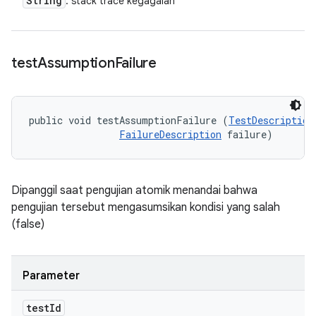
String
: stack trace kegagalan
test
Assumption
Failure
public void testAssumptionFailure (
TestDescription
FailureDescription
 failure)
Dipanggil saat pengujian atomik menandai bahwa
pengujian tersebut mengasumsikan kondisi yang salah
(false)
Parameter
test
Id