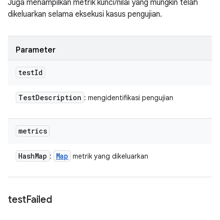
Juga menampilkan metrik kunci/nilai yang mungkin telah
dikeluarkan selama eksekusi kasus pengujian.
Parameter
test
Id
Test
Description
: mengidentifikasi pengujian
metrics
Hash
Map
Map
:
metrik yang dikeluarkan
test
Failed