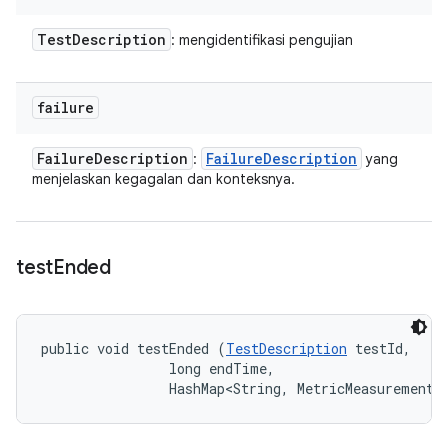
Test
Description
: mengidentifikasi pengujian
failure
Failure
Description
Failure
Description
:
yang
menjelaskan kegagalan dan konteksnya.
test
Ended
public void testEnded (
TestDescription
 testId, 

                long endTime, 

                HashMap<String, MetricMeasurement.