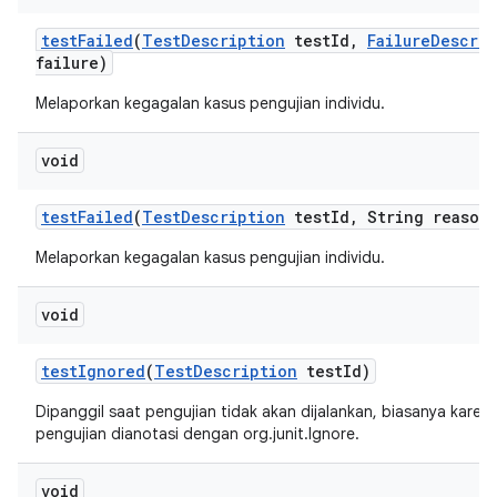
test
Failed
(
Test
Description
test
Id
,
Failure
Descrip
failure)
Melaporkan kegagalan kasus pengujian individu.
void
test
Failed
(
Test
Description
test
Id
,
String reason
Melaporkan kegagalan kasus pengujian individu.
void
test
Ignored
(
Test
Description
test
Id)
Dipanggil saat pengujian tidak akan dijalankan, biasanya kare
pengujian dianotasi dengan org.junit.Ignore.
void