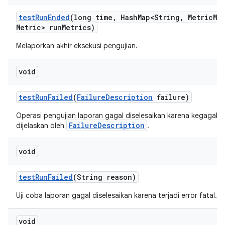
test
Run
Ended
(long time
,
Hash
Map<String
,
Metric
Me
Metric> run
Metrics)
Melaporkan akhir eksekusi pengujian.
void
test
Run
Failed
(
Failure
Description
failure)
Operasi pengujian laporan gagal diselesaikan karena kegagala
FailureDescription
dijelaskan oleh
.
void
test
Run
Failed
(String reason)
Uji coba laporan gagal diselesaikan karena terjadi error fatal.
void