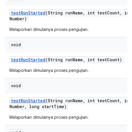
test
Run
Started
(String run
Name
,
int test
Count
,
int
Number)
Melaporkan dimulainya proses pengujian.
void
test
Run
Started
(String run
Name
,
int test
Count)
Melaporkan dimulainya proses pengujian.
void
test
Run
Started
(String run
Name
,
int test
Count
,
int
Number
,
long start
Time)
Melaporkan dimulainya proses pengujian.