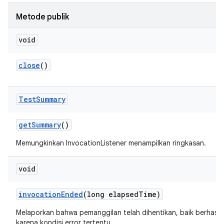
Metode publik
void
close
()
Test
Summary
get
Summary
()
Memungkinkan InvocationListener menampilkan ringkasan.
void
invocation
Ended
(long elapsed
Time)
Melaporkan bahwa pemanggilan telah dihentikan, baik berhasi
karena kondisi error tertentu.