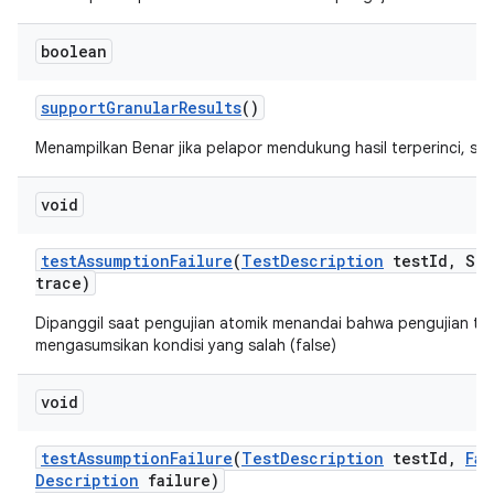
boolean
support
Granular
Results
()
Menampilkan Benar jika pelapor mendukung hasil terperinci, salah
void
test
Assumption
Failure
(
Test
Description
test
Id
,
Str
trace)
Dipanggil saat pengujian atomik menandai bahwa pengujian te
mengasumsikan kondisi yang salah (false)
void
test
Assumption
Failure
(
Test
Description
test
Id
,
Fai
Description
failure)