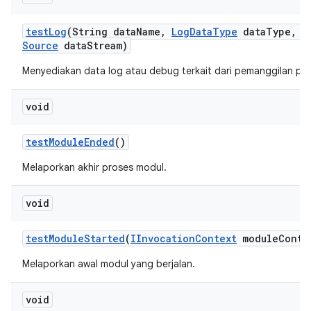
test
Log
(String data
Name
,
Log
Data
Type
data
Type
,
I
Source
data
Stream)
Menyediakan data log atau debug terkait dari pemanggilan pen
void
test
Module
Ended
()
Melaporkan akhir proses modul.
void
test
Module
Started
(
IInvocation
Context
module
Conte
Melaporkan awal modul yang berjalan.
void