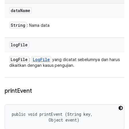
data
Name
String
: Nama data
log
File
Log
File
Log
File
:
yang dicatat sebelumnya dan harus
dikaitkan dengan kasus pengujian.
print
Event
public void printEvent (String key, 

                Object event)