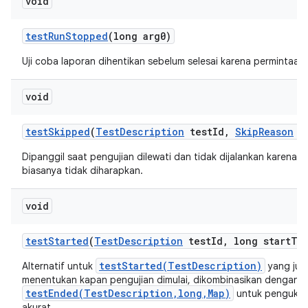
void
test
Run
Stopped
(long arg0)
Uji coba laporan dihentikan sebelum selesai karena permintaa
void
test
Skipped
(
Test
Description
test
Id
,
Skip
Reason
re
Dipanggil saat pengujian dilewati dan tidak dijalankan karena a
biasanya tidak diharapkan.
void
test
Started
(
Test
Description
test
Id
,
long start
Ti
testStarted(TestDescription)
Alternatif untuk
yang jug
menentukan kapan pengujian dimulai, dikombinasikan dengan
testEnded(TestDescription,long,Map)
untuk pengukur
akurat.