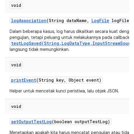
void
log
Association
(String data
Name
,
Log
File
log
File)
Dalam beberapa kasus, log harus dikaitkan secara kuat dengan
pengujian, tetapi peluang untuk melakukannya pada callback
testLogSaved(String,LogDataType,InputStreamSourc
langsung tidak memungkinkan.
void
print
Event
(String key
,
Object event)
Helper untuk mencetak kunci peristiwa, lalu objek JSON.
void
set
Output
Test
Log
(boolean output
Test
Log)
Menetapkan apakah kita harus mencatat pengujian atau tidak.