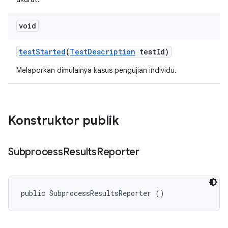
void
test
Started
(
Test
Description
test
Id)
Melaporkan dimulainya kasus pengujian individu.
Konstruktor publik
Subprocess
Results
Reporter
public SubprocessResultsReporter ()