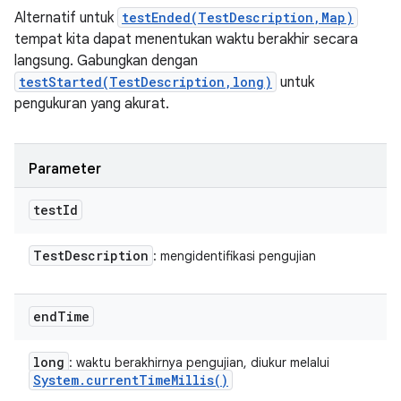
Alternatif untuk
testEnded(TestDescription,Map)
tempat kita dapat menentukan waktu berakhir secara
langsung. Gabungkan dengan
testStarted(TestDescription,long)
untuk
pengukuran yang akurat.
Parameter
test
Id
Test
Description
: mengidentifikasi pengujian
end
Time
long
: waktu berakhirnya pengujian, diukur melalui
System
.
current
Time
Millis(
)