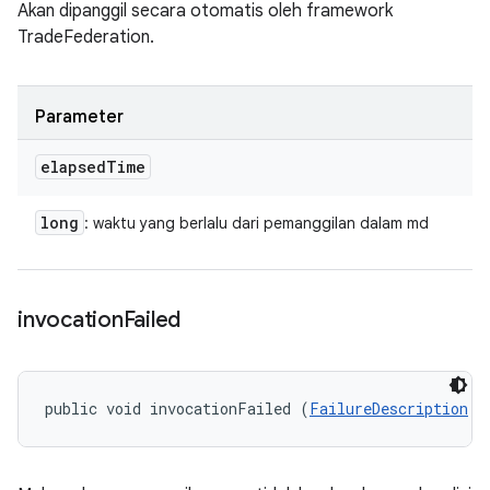
Akan dipanggil secara otomatis oleh framework
TradeFederation.
Parameter
elapsed
Time
long
: waktu yang berlalu dari pemanggilan dalam md
invocation
Failed
public void invocationFailed (
FailureDescription
 f