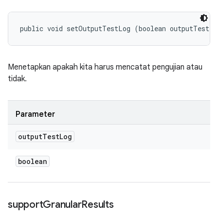
public void setOutputTestLog (boolean outputTestLo
Menetapkan apakah kita harus mencatat pengujian atau
tidak.
Parameter
output
Test
Log
boolean
support
Granular
Results