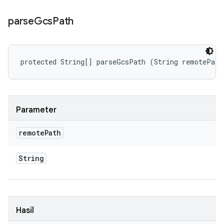
parse
Gcs
Path
protected String[] parseGcsPath (String remotePath
Parameter
remote
Path
String
Hasil