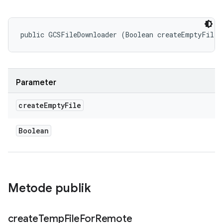
public GCSFileDownloader (Boolean createEmptyFile)
Parameter
create
Empty
File
Boolean
Metode publik
create
Temp
File
For
Remote