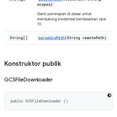
scopes)
Ganti penerapan di dasar untuk
mendukung kredensial berdasarkan opsi
TF.
String[]
parse
Gcs
Path
(String remote
Path)
Konstruktor publik
GCSFile
Downloader
public GCSFileDownloader ()