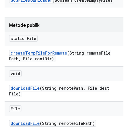
GCSFile
Downloader
(Boolean create
Empty
File)
Metode publik
static File
create
Temp
File
For
Remote
(String remote
File
Path
,
File root
Dir)
void
download
File
(String remote
Path
,
File dest
File)
File
download
File
(String remote
File
Path)