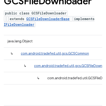
GCSFile
Downloader
public class GCSFileDownloader
extends
GCSFileDownloaderBase
implements
IFileDownloader
java.lang.Object
↳
com.android.tradefed.util.gcs.GCSCommon
↳
com.android.tradefed.util.gcs.GCSFileDownl
↳
com.android.tradefed.util.GCSFileDo