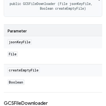
public GCSFileDownloader (File jsonKeyFile, 

                Boolean createEmptyFile)
Parameter
json
Key
File
File
create
Empty
File
Boolean
GCSFile
Downloader