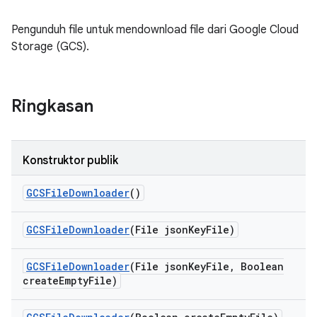
Pengunduh file untuk mendownload file dari Google Cloud
Storage (GCS).
Ringkasan
Konstruktor publik
GCSFile
Downloader
()
GCSFile
Downloader
(File json
Key
File)
GCSFile
Downloader
(File json
Key
File
,
Boolean
create
Empty
File)