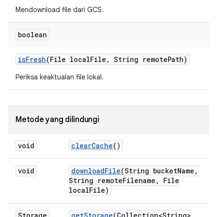
Mendownload file dari GCS.
boolean
is
Fresh
(File local
File
,
String remote
Path)
Periksa keaktualan file lokal.
Metode yang dilindungi
void
clear
Cache
()
void
download
File
(String bucket
Name
,
String remote
Filename
,
File
local
File)
Storage
get
Storage
(Collection<String>