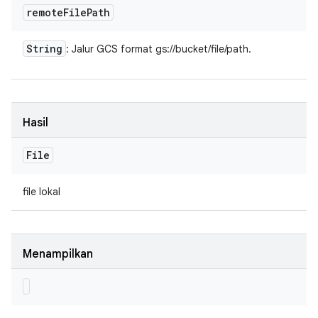
remote
File
Path
String
: Jalur GCS format gs://bucket/file/path.
Hasil
File
file lokal
Menampilkan