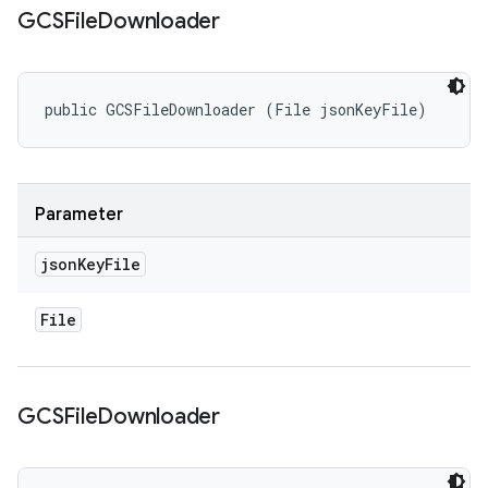
GCSFile
Downloader
public GCSFileDownloader (File jsonKeyFile)
Parameter
json
Key
File
File
GCSFile
Downloader