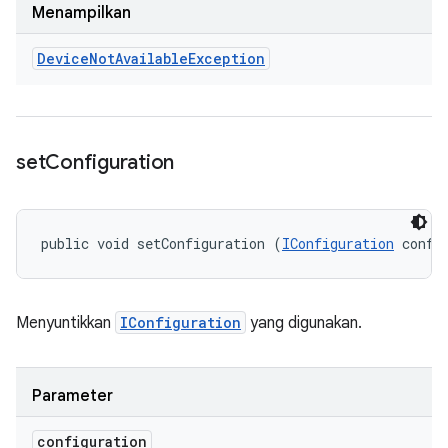
Menampilkan
Device
Not
Available
Exception
set
Configuration
public void setConfiguration (
IConfiguration
 confi
Menyuntikkan
IConfiguration
yang digunakan.
Parameter
configuration