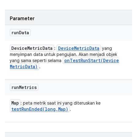
Parameter
run
Data
Device
Metric
Data
Device
Metric
Data
:
yang
menyimpan data untuk pengujian. Akan menjadi objek
onTestRunStart(
Device
yang sama seperti selama
Metric
Data)
.
run
Metrics
Map
: peta metrik saat ini yang diteruskan ke
testRunEnded(
long
,
Map)
.