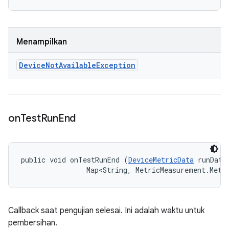
Menampilkan
Device
Not
Available
Exception
on
Test
Run
End
public void onTestRunEnd (
DeviceMetricData
 runData,
                Map<String, MetricMeasurement.Metr
Callback saat pengujian selesai. Ini adalah waktu untuk
pembersihan.