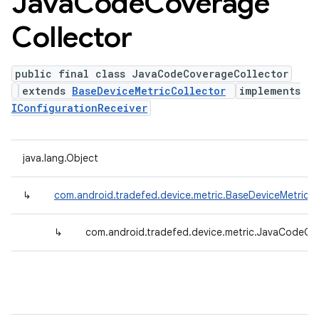
Java
Code
Coverage
Collector
public final class JavaCodeCoverageCollector
extends
BaseDeviceMetricCollector
implements
IConfigurationReceiver
java.lang.Object
↳
com.android.tradefed.device.metric.BaseDeviceMetricCo
↳
com.android.tradefed.device.metric.JavaCodeCo