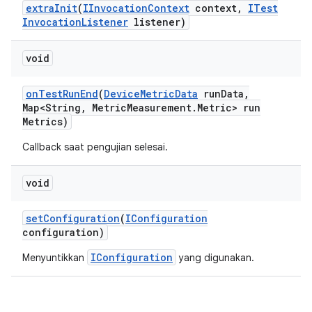
extra
Init
(
IInvocation
Context
context
,
ITest
Invocation
Listener
listener)
void
on
Test
Run
End
(
Device
Metric
Data
run
Data
,
Map<String
,
Metric
Measurement
.
Metric> run
Metrics)
Callback saat pengujian selesai.
void
set
Configuration
(
IConfiguration
configuration)
IConfiguration
Menyuntikkan
yang digunakan.