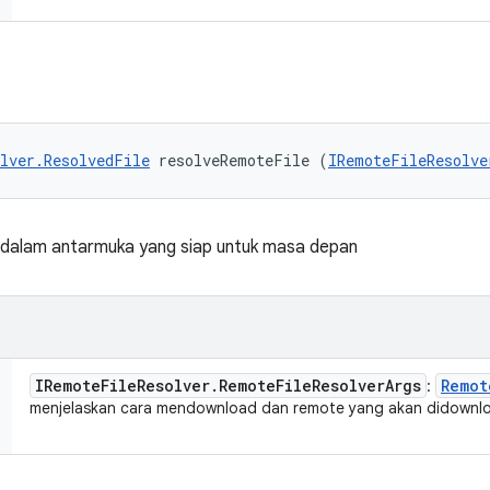
lver.ResolvedFile
 resolveRemoteFile (
IRemoteFileResolve
uh dalam antarmuka yang siap untuk masa depan
IRemote
File
Resolver
.
Remote
File
Resolver
Args
Remot
:
menjelaskan cara mendownload dan remote yang akan didownl