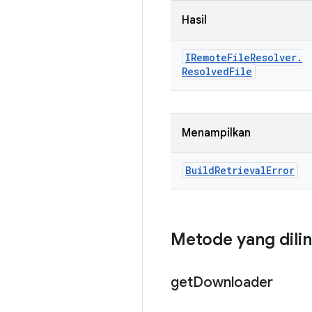
Hasil
IRemote
File
Resolver
.
Resolved
File
Menampilkan
Build
Retrieval
Error
Metode yang dili
get
Downloader