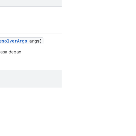
esolver
Args
args)
 masa depan