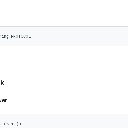
tring PROTOCOL
ik
ver
esolver ()