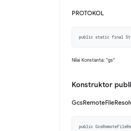
PROTOKOL
public static final S
Nilai Konstanta: "gs"
Konstruktor publ
Gcs
Remote
File
Resol
public GcsRemoteFileR