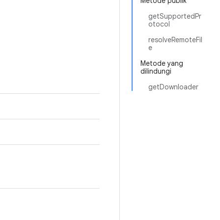
Metode publik
getSupportedPr
otocol
resolveRemoteFil
e
Metode yang
dilindungi
getDownloader