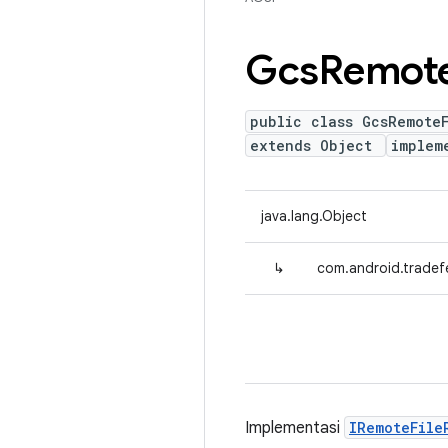
Gcs
Remot
public class GcsRemote
extends Object
implem
java.lang.Object
↳
com.android.tradef
Implementasi
IRemoteFile