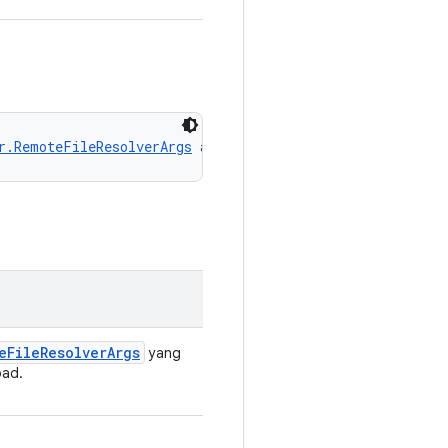
r.RemoteFileResolverArgs
 args)
e
File
Resolver
Args
yang
oad.