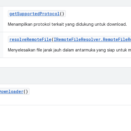
get
Supported
Protocol
()
Menampilkan protokol terkait yang didukung untuk download.
resolve
Remote
File
(
IRemote
File
Resolver
.
Remote
File
R
Menyelesaikan file jarak jauh dalam antarmuka yang siap untuk
Downloader
()