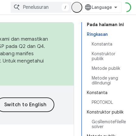
/
Pada halaman ini
Ringkasan
 kami dan memastikan
Konstanta
OSP pada Q2 dan Q4.
Cabang manifes
Konstruktor
publik
SP. Untuk mengetahui
Metode publik
Metode yang
dilindungi
Konstanta
PROTOKOL
Konstruktor publik
GcsRemoteFileRe
solver