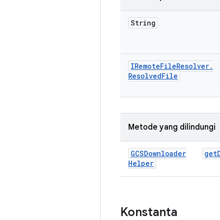
String
IRemote
File
Resolver
.
Resolved
File
Metode yang dilindungi
GCSDownloader
get
Helper
Konstanta