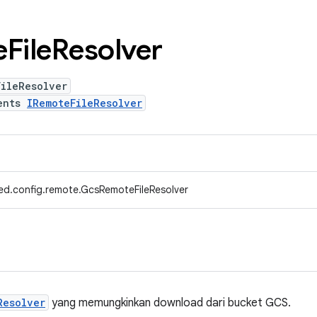
e
File
Resolver
FileResolver
ents
IRemoteFileResolver
ed.config.remote.GcsRemoteFileResolver
Resolver
yang memungkinkan download dari bucket GCS.