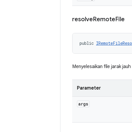
resolve
Remote
File
public 
IRemoteFileReso
Menyelesaikan file jarak ja
Parameter
args