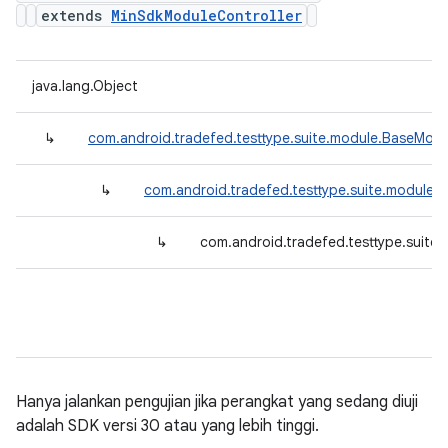
extends
MinSdkModuleController
java.lang.Object
↳
com.android.tradefed.testtype.suite.module.BaseModu
↳
com.android.tradefed.testtype.suite.module.
↳
com.android.tradefed.testtype.suite
Hanya jalankan pengujian jika perangkat yang sedang diuji
adalah SDK versi 30 atau yang lebih tinggi.