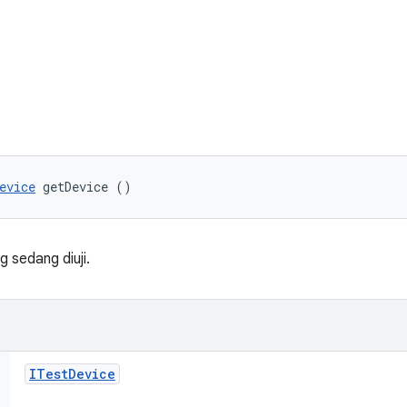
evice
 getDevice ()
 sedang diuji.
ITest
Device