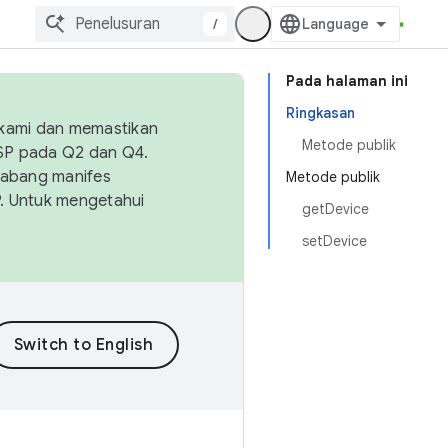
/
Pada halaman ini
Ringkasan
 kami dan memastikan
Metode publik
OSP pada Q2 dan Q4.
Cabang manifes
Metode publik
SP. Untuk mengetahui
getDevice
setDevice