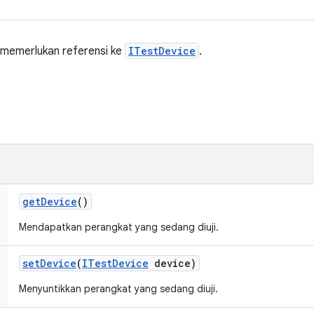
 memerlukan referensi ke
ITestDevice
.
get
Device
()
Mendapatkan perangkat yang sedang diuji.
set
Device
(
ITest
Device
device)
Menyuntikkan perangkat yang sedang diuji.