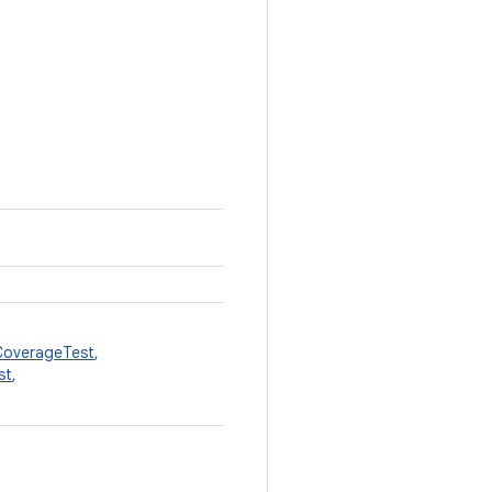
overageTest
,
st
,