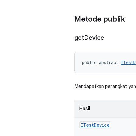
Metode publik
get
Device
public abstract 
ITestD
Mendapatkan perangkat yang
Hasil
ITest
Device