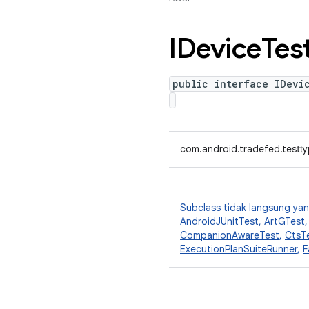
IDevice
Tes
public interface IDevi
com.android.tradefed.testty
Subclass tidak langsung y
AndroidJUnitTest
,
ArtGTest
CompanionAwareTest
,
CtsT
ExecutionPlanSuiteRunner
,
F