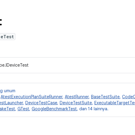
t
ceTest
pe.IDeviceTest
ang umum
,
AtestExecutionPlanSuiteRunner
,
AtestRunner
,
BaseTestSuite
,
CodeC
estLauncher
,
DeviceTestCase
,
DeviceTestSuite
,
ExecutableTargetTe
akeTest
,
GTest
,
GoogleBenchmarkTest
, dan 14 lainnya.