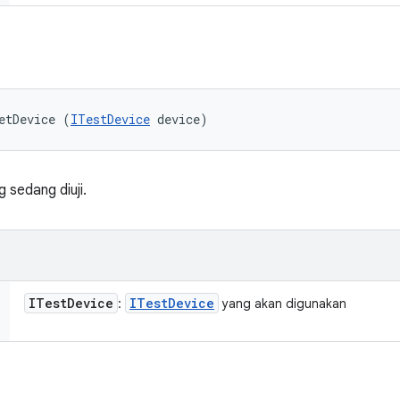
etDevice (
ITestDevice
 device)
 sedang diuji.
ITest
Device
ITest
Device
:
yang akan digunakan