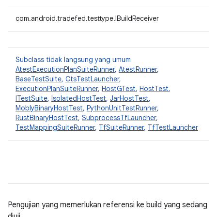
com.android.tradefed.testtype.IBuildReceiver
Subclass tidak langsung yang umum
AtestExecutionPlanSuiteRunner
,
AtestRunner
,
BaseTestSuite
,
CtsTestLauncher
,
ExecutionPlanSuiteRunner
,
HostGTest
,
HostTest
,
ITestSuite
,
IsolatedHostTest
,
JarHostTest
,
MoblyBinaryHostTest
,
PythonUnitTestRunner
,
RustBinaryHostTest
,
SubprocessTfLauncher
,
TestMappingSuiteRunner
,
TfSuiteRunner
,
TfTestLauncher
Pengujian yang memerlukan referensi ke build yang sedang
diuji.