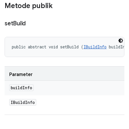
Metode publik
set
Build
public abstract void setBuild (
IBuildInfo
 buildInf
Parameter
build
Info
IBuild
Info