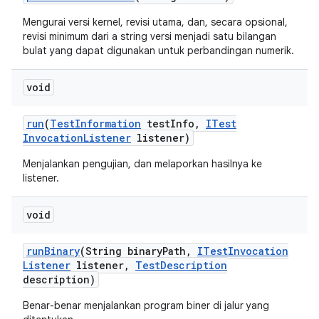
Mengurai versi kernel, revisi utama, dan, secara opsional,
revisi minimum dari a string versi menjadi satu bilangan
bulat yang dapat digunakan untuk perbandingan numerik.
void
run
(
Test
Information
test
Info
,
ITest
Invocation
Listener
listener)
Menjalankan pengujian, dan melaporkan hasilnya ke
listener.
void
run
Binary
(String binary
Path
,
ITest
Invocation
Listener
listener
,
Test
Description
description)
Benar-benar menjalankan program biner di jalur yang