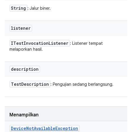
String
: Jalur biner.
listener
ITest
Invocation
Listener
: Listener tempat
melaporkan hasil.
description
Test
Description
: Pengujian sedang berlangsung.
Menampilkan
Device
Not
Available
Exception