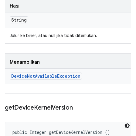
Hasil
String
Jalur ke biner, atau null jika tidak ditemukan.
Menampilkan
Device
Not
Available
Exception
get
Device
Kernel
Version
public Integer getDeviceKernelVersion ()