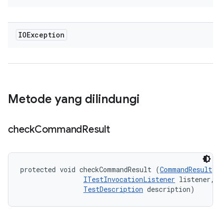
IOException
Metode yang dilindungi
check
Command
Result
protected void checkCommandResult (
CommandResult
 r
ITestInvocationListener
 listener, 

TestDescription
 description)