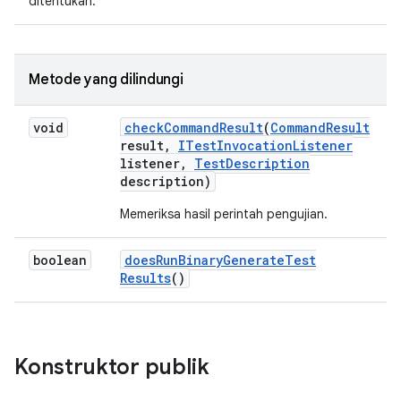
ditentukan.
Metode yang dilindungi
void
check
Command
Result
(
Command
Result
result
,
ITest
Invocation
Listener
listener
,
Test
Description
description)
Memeriksa hasil perintah pengujian.
boolean
does
Run
Binary
Generate
Test
Results
()
Konstruktor publik