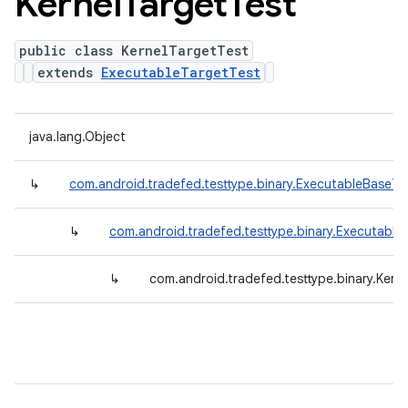
Kernel
Target
Test
public class KernelTargetTest
extends
ExecutableTargetTest
java.lang.Object
↳
com.android.tradefed.testtype.binary.ExecutableBaseTe
↳
com.android.tradefed.testtype.binary.Executable
↳
com.android.tradefed.testtype.binary.Kern