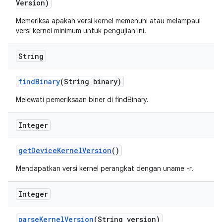
Version)
Memeriksa apakah versi kernel memenuhi atau melampaui
versi kernel minimum untuk pengujian ini.
String
find
Binary
(String binary)
Melewati pemeriksaan biner di findBinary.
Integer
get
Device
Kernel
Version
()
Mendapatkan versi kernel perangkat dengan uname -r.
Integer
parse
Kernel
Version
(String version)