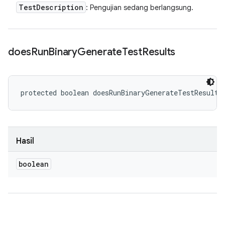
Test
Description
: Pengujian sedang berlangsung.
does
Run
Binary
Generate
Test
Results
protected boolean doesRunBinaryGenerateTestResults
Hasil
boolean