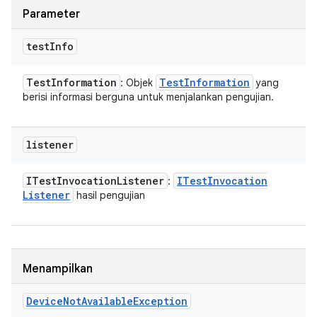
Parameter
test
Info
Test
Information
Test
Information
: Objek
yang
berisi informasi berguna untuk menjalankan pengujian.
listener
ITest
Invocation
Listener
ITest
Invocation
:
Listener
hasil pengujian
Menampilkan
Device
Not
Available
Exception