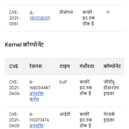
CVE-
A-
डीओएस
काफ़ी
11
2021-
180518039
हद तक
0551
ठीक है
Kernel कॉम्पोनेंट
CVE
रेफ़रंस
टाइप
गंभीरता
कॉम्पोनेंट
CVE-
A-
EoP
काफ़ी
जीपीयू
2021-
168034487
हद तक
डीआरएम
0606
अपस्ट्रीम
ठीक है
ड्राइवर
कर्नेल
CVE-
A-
आईडी
काफ़ी
नेटवर्क
2021-
110373476
हद तक
ड्राइवर
0605
अपस्ट्रीम
ठीक है