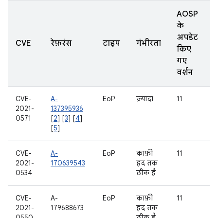
AOSP
के
अपडेट
CVE
रेफ़रंस
टाइप
गंभीरता
किए
गए
वर्शन
CVE-
A-
EoP
ज़्यादा
11
2021-
137395936
0571
[
2
] [
3
] [
4
]
[
5
]
CVE-
A-
EoP
काफ़ी
11
2021-
170639543
हद तक
0534
ठीक है
CVE-
A-
EoP
काफ़ी
11
2021-
179688673
हद तक
0550
ठीक है