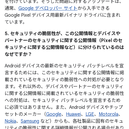
を付けています。そうした問題に対するアップデートは、
通常、
Google デベロッパー サイト
から入手できる
Google Pixel デバイス用最新バイナリ ドライバに含まれ
ています。
5. セキュリティの脆弱性が、この公開情報とデバイスや
パートナーのセキュリティに関する公開情報（Pixel のセ
キュリティに関する公開情報など）に分けられているのは
なぜですか？
Android デバイスの最新のセキュリティ パッチレベルを宣
言するためには、このセキュリティに関する公開情報に掲
載されているセキュリティの脆弱性への対処が必要となり
ます。それ以外の、デバイスやパートナーのセキュリティ
に関する公開情報に掲載されているセキュリティの脆弱性
への対処は、セキュリティ パッチレベルを宣言するため
に必須ではありません。また、Android デバイスやチップ
セットのメーカー（
Google
、
Huawei
、
LGE
、
Motorola
、
Nokia
、
Samsung
など）からも、各社製品に固有のセキュ
リティの脆弱性に関する詳細情報が公開される場合があり