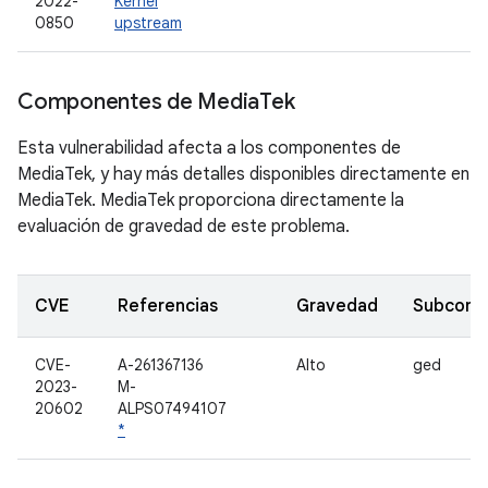
2022-
Kernel
0850
upstream
Componentes de Media
Tek
Esta vulnerabilidad afecta a los componentes de
MediaTek, y hay más detalles disponibles directamente en
MediaTek. MediaTek proporciona directamente la
evaluación de gravedad de este problema.
CVE
Referencias
Gravedad
Subcomp
CVE-
A-261367136
Alto
ged
2023-
M-
20602
ALPS07494107
*