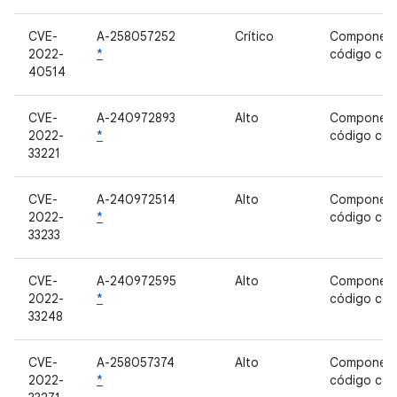
CVE-
A-258057252
Crítico
Component
2022-
*
código cer
40514
CVE-
A-240972893
Alto
Component
2022-
*
código cer
33221
CVE-
A-240972514
Alto
Component
2022-
*
código cer
33233
CVE-
A-240972595
Alto
Component
2022-
*
código cer
33248
CVE-
A-258057374
Alto
Component
2022-
*
código cer