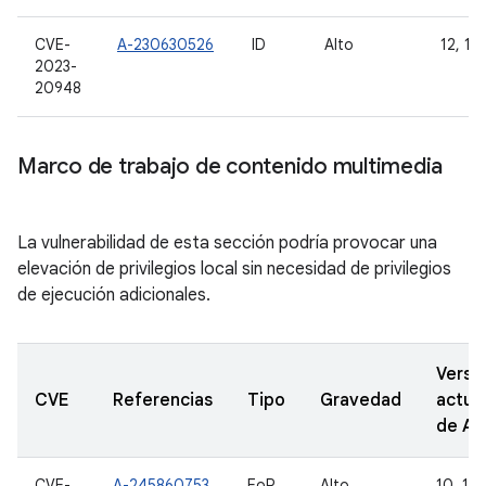
CVE-
A-230630526
ID
Alto
12, 12L
2023-
20948
Marco de trabajo de contenido multimedia
La vulnerabilidad de esta sección podría provocar una
elevación de privilegios local sin necesidad de privilegios
de ejecución adicionales.
Versi
CVE
Referencias
Tipo
Gravedad
actua
de A
CVE-
A-245860753
EoP
Alto
10, 11,