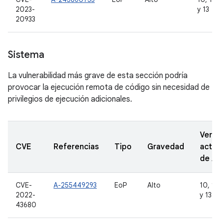
2023-
y 13
20933
Sistema
La vulnerabilidad más grave de esta sección podría
provocar la ejecución remota de código sin necesidad de
privilegios de ejecución adicionales.
Vers
CVE
Referencias
Tipo
Gravedad
actua
de A
CVE-
A-255449293
EoP
Alto
10, 11,
2022-
y 13
43680