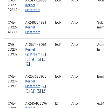
CVE-
A-245928838
EoP
Alto
Video
2022-
Kernel
39842
upstream
CVE-
A-248354871
EoP
Alto
Subsis
2022-
Kernel
memori
41222
upstream
CVE-
A-257443051
EoP
Alto
Admini
2023-
Kernel
la mem
20937
upstream
[
2
]
[
3
] [
4
] [
5
] [
6
]
[
7
]
CVE-
A-257685302
EoP
Alto
Binder
2023-
Kernel
20938
upstream
[
2
]
[
3
] [
4
] [
5
] [
6
]
CVE-
A-245406696
ID
Alto
ext4