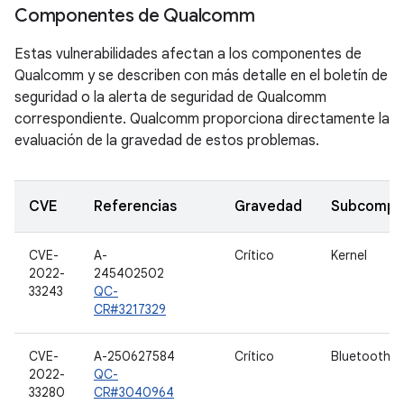
Componentes de Qualcomm
Estas vulnerabilidades afectan a los componentes de
Qualcomm y se describen con más detalle en el boletín de
seguridad o la alerta de seguridad de Qualcomm
correspondiente. Qualcomm proporciona directamente la
evaluación de la gravedad de estos problemas.
CVE
Referencias
Gravedad
Subcompo
CVE-
A-
Crítico
Kernel
2022-
245402502
33243
QC-
CR#3217329
CVE-
A-250627584
Crítico
Bluetooth
2022-
QC-
33280
CR#3040964