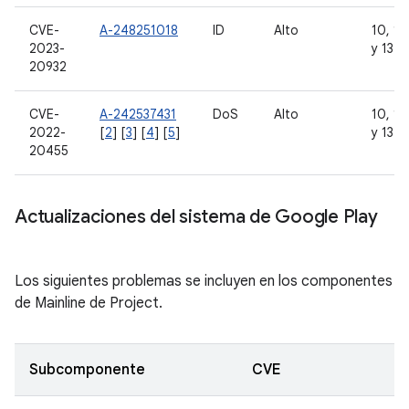
CVE-
A-248251018
ID
Alto
10, 11,
2023-
y 13
20932
CVE-
A-242537431
DoS
Alto
10, 11,
2022-
[
2
] [
3
] [
4
] [
5
]
y 13
20455
Actualizaciones del sistema de Google Play
Los siguientes problemas se incluyen en los componentes
de Mainline de Project.
Subcomponente
CVE