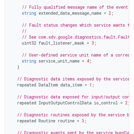
// Fully qualified message name of the event's
string
extended_data_message_name
=
2
;
// Fault status changes which service wants to
//
// See com.sdv.google.diagnostics.fault.FaultL
uint32
fault_listener_mask
=
3
;
// User-defined service unit name of a corresp
string
service_unit_name
=
4
;
}
// Diagnostic data items exposed by the service 
repeated
DataItem
data_item
=
1
;
// Diagnostic data exposed for input/output cont
repeated
InputOutputControlData
io_control
=
2
;
// Diagnostic routines exposed by the service bu
repeated
Routine
routine
=
3
;
// Diagnostic events sent by the service bundle.