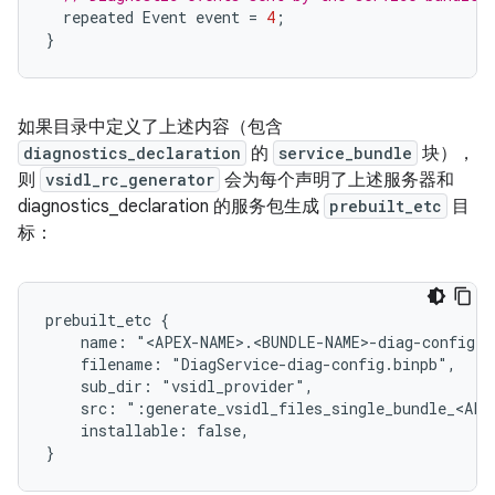
repeated
Event
event
=
4
;
}
如果目录中定义了上述内容（包含
diagnostics_declaration
的
service_bundle
块），
则
vsidl_rc_generator
会为每个声明了上述服务器和
diagnostics_declaration 的服务包生成
prebuilt_etc
目
标：
prebuilt_etc {

    name: "<APEX-NAME>.<BUNDLE-NAME>-diag-config.bi
    filename: "DiagService-diag-config.binpb",

    sub_dir: "vsidl_provider",

    src: ":generate_vsidl_files_single_bundle_<APEX
    installable: false,
