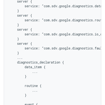
    server {

        service: "com.sdv.google.diagnostics.data_i
    }

    server {

        service: "com.sdv.google.diagnostics.routin
    }

    server {

        service: "com.sdv.google.diagnostics.io_con
    }

    server {

        service: "com.sdv.google.diagnostics.fault.
    }

    ...

    diagnostics_declaration {

        data_item {

            ...

        }

        routine {

            ...

        }

        event {
