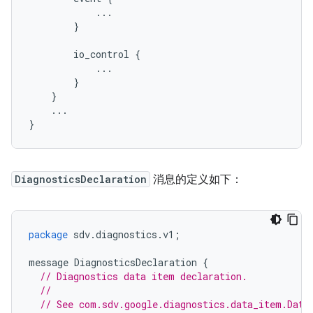
            ...

        }

        io_control {

            ...

        }

    }

    ...

DiagnosticsDeclaration
消息的定义如下：
package
sdv
.
diagnostics
.
v1
;
message
DiagnosticsDeclaration
{
// Diagnostics data item declaration.
//
// See com.sdv.google.diagnostics.data_item.Data