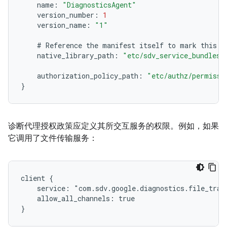
name
:
"DiagnosticsAgent"
version_number
:
1
version_name
:
"1"
#
Reference
the
manifest
itself
to
mark
this
a
native_library_path
:
"etc/sdv_service_bundles_
authorization_policy_path
:
"etc/authz/permissi
}
诊断代理授权政策应定义其所交互服务的权限。例如，如果
它调用了文件传输服务：
client {

    service: "com.sdv.google.diagnostics.file_trans
    allow_all_channels: true
