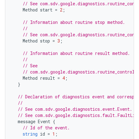
// See com.sdv.google.diagnostics.routine_cont
Method
start
=
2
;
// Information about routine stop method.
//
// See com.sdv.google.diagnostics.routine_cont
Method
stop
=
3
;
// Information about routine result method.
//
// See
// com.sdv.google.diagnostics.routine_control.
Method
result
=
4
;
}
// Declaration of diagnostics event and correspo
//
// See com.sdv.google.diagnostics.event.Event.
// See com.sdv.google.diagnostics.fault.FaultLis
message
Event
{
// Id of the event.
string
id
=
1
;