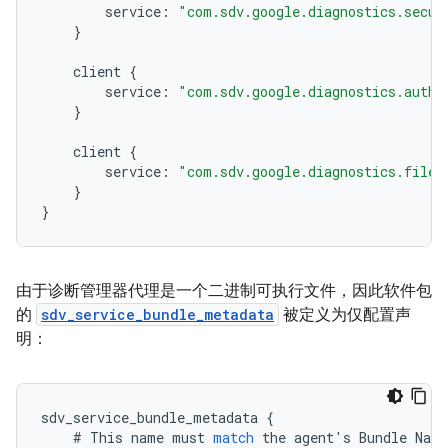
service
:
"com.sdv.google.diagnostics.secur
}
client
{
service
:
"com.sdv.google.diagnostics.authe
}
client
{
service
:
"com.sdv.google.diagnostics.file_
}
}
由于诊断管理器代理是一个二进制可执行文件，因此软件包
的
sdv_service_bundle_metadata
被定义为仅配置声
明：
sdv_service_bundle_metadata
{
#
This
name
must
match
the
agent
'
s
Bundle
Name