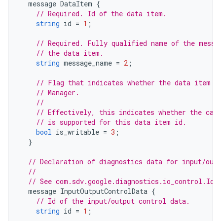
message
DataItem
{
// Required. Id of the data item.
string
id
=
1
;
// Required. Fully qualified name of the messa
// the data item.
string
message_name
=
2
;
// Flag that indicates whether the data item i
// Manager.
//
// Effectively, this indicates whether the cal
// is supported for this data item id.
bool
is_writable
=
3
;
}
// Declaration of diagnostics data for input/out
//
// See com.sdv.google.diagnostics.io_control.IoC
message
InputOutputControlData
{
// Id of the input/output control data.
string
id
=
1
;