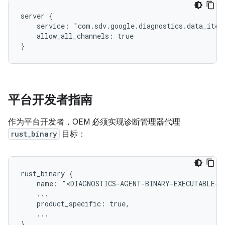
server {

    service: "com.sdv.google.diagnostics.data_item.
    allow_all_channels: true

平台开发者指南
作为平台开发者，OEM 必须实现诊断管理器代理
rust_binary
目标：
rust_binary {

    name: "<DIAGNOSTICS-AGENT-BINARY-EXECUTABLE-NA
    ...

    product_specific: true,

    ...
