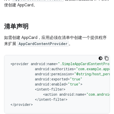
便创建 AppCard。
清单声明
如需创建 AppCard，应用必须在清单中创建一个提供程序
来扩展
AppCardContentProvider
。
<
provider
android
:
name
=
".SimpleAppCardContentProvi
android
:
authorities
=
"com.example.appca
android
:
permission
=
"@string/host_permi
android
:
exported
=
"true"
android
:
enabled
=
"true"
<
intent
-
filter
<
action
android
:
name
=
"com.android.
<
/
intent
-
filter
>

<
/
provider