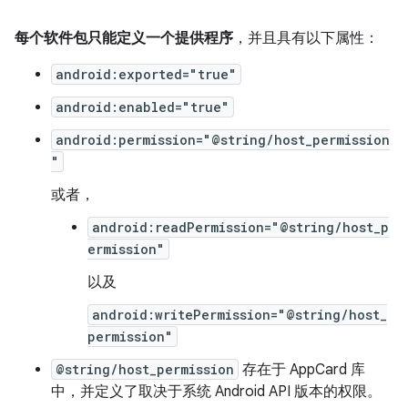
每个软件包只能定义一个提供程序
，并且具有以下属性：
android:exported="true"
android:enabled="true"
android:permission="@string/host_permission
"
或者，
android:readPermission="@string/host_p
ermission"
以及
android:writePermission="@string/host_
permission"
@string/host_permission
存在于 AppCard 库
中，并定义了取决于系统 Android API 版本的权限。