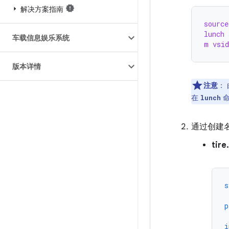
解决方案指南
source
lunch 
车载信息娱乐系统
m vsid
版本详情
注意
：
在
命
lunch
通过创建
tire
s
p
i