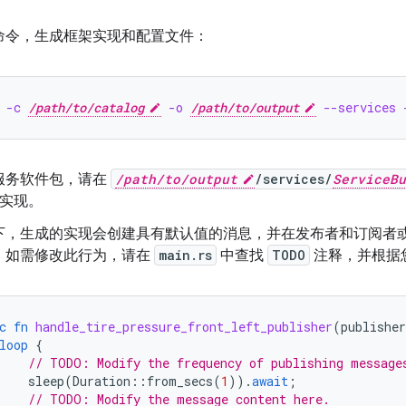
命令，生成框架实现和配置文件：
 -c 
/path/to/catalog
 -o 
/path/to/output
 --services 
服务软件包，请在
/path/to/output
/services/
ServiceBu
t 实现。
下，生成的实现会创建具有默认值的消息，并在发布者和订阅者或 
。如需修改此行为，请在
main.rs
中查找
TODO
注释，并根据
c
fn
handle_tire_pressure_front_left_publisher
(
publisher
loop
{
// TODO: Modify the frequency of publishing message
sleep
(
Duration
::
from_secs
(
1
)).
await
;
// TODO: Modify the message content here.