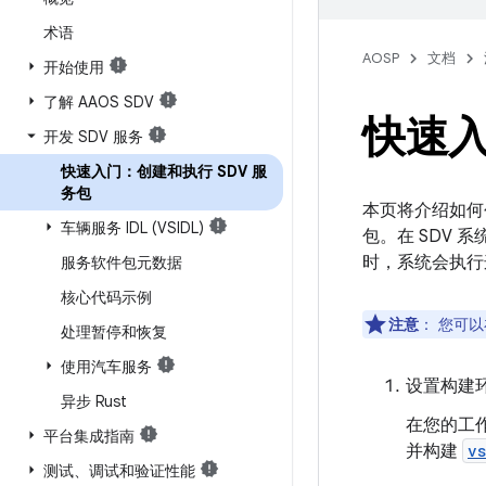
术语
AOSP
文档
开始使用
了解 AAOS SDV
快速入
开发 SDV 服务
快速入门：创建和执行 SDV 服
务包
本页将介绍如
车辆服务 IDL (VSIDL)
包。在 SDV
时，系统会执行
服务软件包元数据
核心代码示例
注意
：
您可以
处理暂停和恢复
使用汽车服务
设置构建
异步 Rust
在您的工
平台集成指南
并构建
vs
测试、调试和验证性能