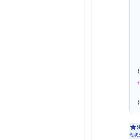
}
f
}
现歧