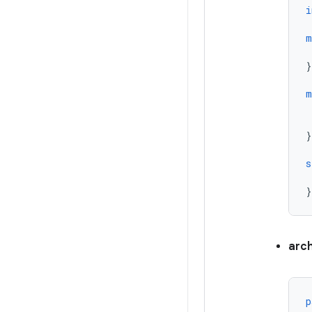
i
m
}
m
}
s
}
arch
p