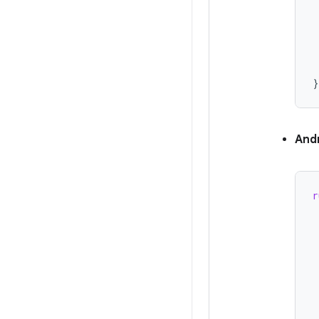
}
And
r