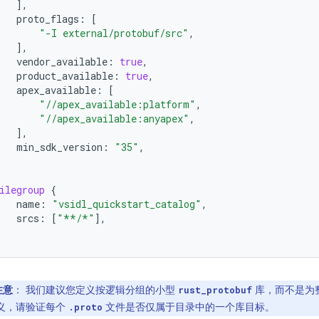
],
proto_flags
:
[
"-I external/protobuf/src"
,
],
vendor_available
:
true
,
product_available
:
true
,
apex_available
:
[
"//apex_available:platform"
,
"//apex_available:anyapex"
,
],
min_sdk_version
:
"35"
,
ilegroup
{
name
:
"vsidl_quickstart_catalog"
,
srcs
:
[
"**/*"
],
注意
：
我们建议您定义按逻辑分组的小型
库，而不是为
rust_protobuf
义，请验证每个
文件是否仅属于目录中的一个库目标。
.proto