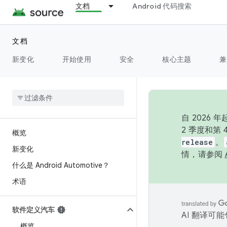
文档
Android 代码搜索
文档
新变化
开始使用
安全
核心主题
兼
自 202
2 季度和第
概览
release
。
新变化
情，请参阅
什么是 Android Automotive？
术语
软件定义汽车
AI 翻译可
概览