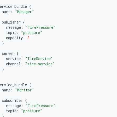
ervice_bundle
{
name
:
"Manager"
publisher
{
message
:
"TirePressure"
topic
:
"pressure"
capacity
:
8
}
server
{
service
:
"TireService"
channel
:
"tire-service"
}
ervice_bundle
{
name
:
"Monitor"
subscriber
{
message
:
"TirePressure"
topic
:
"pressure"
}