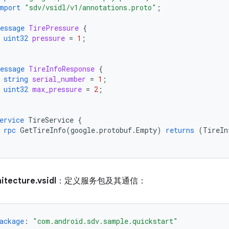
mport
"sdv/vsidl/v1/annotations.proto"
;
essage
TirePressure
{
uint32
pressure
=
1
;
essage
TireInfoResponse
{
string
serial_number
=
1
;
uint32
max_pressure
=
2
;
ervice
TireService
{
rpc
GetTireInfo
(
google.protobuf.Empty
)
returns
(
TireIn
itecture.vsidl
：定义服务包及其通信：
ackage
:
"com.android.sdv.sample.quickstart"