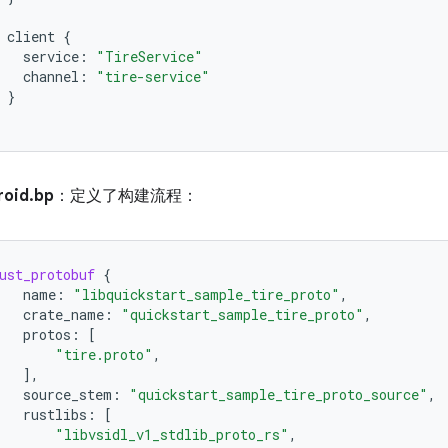
client
{
service
:
"TireService"
channel
:
"tire-service"
}
roid.bp
：定义了构建流程：
ust_protobuf
{
name
:
"libquickstart_sample_tire_proto"
,
crate_name
:
"quickstart_sample_tire_proto"
,
protos
:
[
"tire.proto"
,
],
source_stem
:
"quickstart_sample_tire_proto_source"
,
rustlibs
:
[
"libvsidl_v1_stdlib_proto_rs"
,