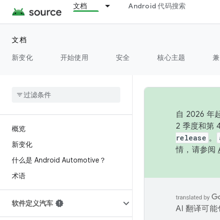
文档
Android 代码搜索
文档
新变化
开始使用
安全
核心主题
兼
自 202
2 季度和第
概览
release
。
新变化
情，请参阅
什么是 Android Automotive？
术语
软件定义汽车
AI 翻译可