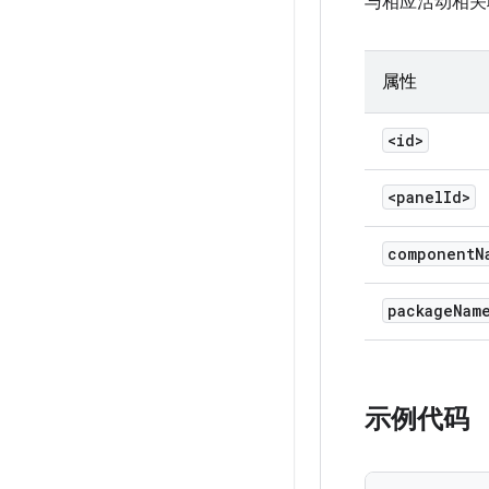
与相应活动相关
属性
<id>
<panel
Id>
component
N
package
Nam
示例代码