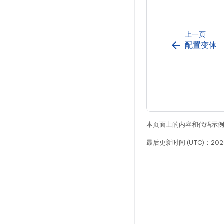
上一页
arrow_back
配置变体
本页面上的内容和代码示
最后更新时间 (UTC)：2026
构建
Android 代码库
要求