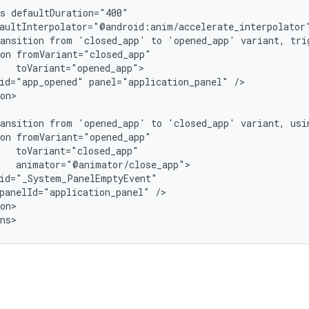
s
ansition
from
'closed_app'
to
'opened_app'
variant,
tri
on
id="app_opened"
panel="application_panel"
on>

ansition
from
'opened_app'
to
'closed_app'
variant,
usi
on
panelId="application_panel"
on>
