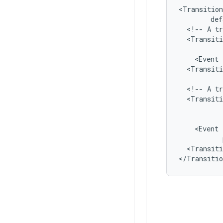
<Transition
<!--
A
tr
<Transiti
<Event
<Transiti
<!--
A
tr
<Transiti
<Event
<Transiti