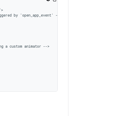
ggered
by
'open_app_event'
ng
a
custom
animator