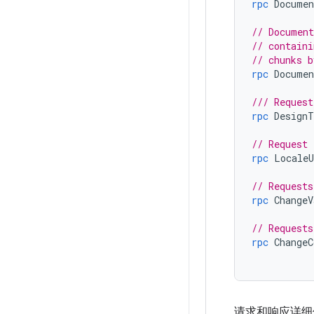
rpc
Documen
// Document
// containi
// chunks b
rpc
Documen
/// Request
rpc
DesignT
// Request 
rpc
LocaleU
// Requests
rpc
ChangeV
// Requests
rpc
ChangeC
请求和响应详细信息