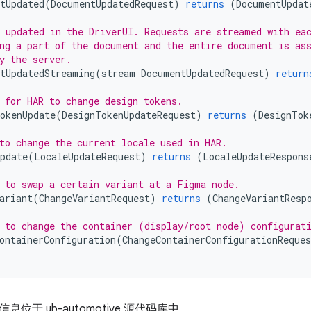
tUpdated
(
DocumentUpdatedRequest
)
returns
(
DocumentUpdat
 updated in the DriverUI. Requests are streamed with ea
ng a part of the document and the entire document is as
y the server.
tUpdatedStreaming
(
stream
DocumentUpdatedRequest
)
return
 for HAR to change design tokens.
okenUpdate
(
DesignTokenUpdateRequest
)
returns
(
DesignTok
to change the current locale used in HAR.
pdate
(
LocaleUpdateRequest
)
returns
(
LocaleUpdateRespons
 to swap a certain variant at a Figma node.
ariant
(
ChangeVariantRequest
)
returns
(
ChangeVariantResp
 to change the container (display/root node) configurat
ontainerConfiguration
(
ChangeContainerConfigurationReques
位于 ub-automotive 源代码库中