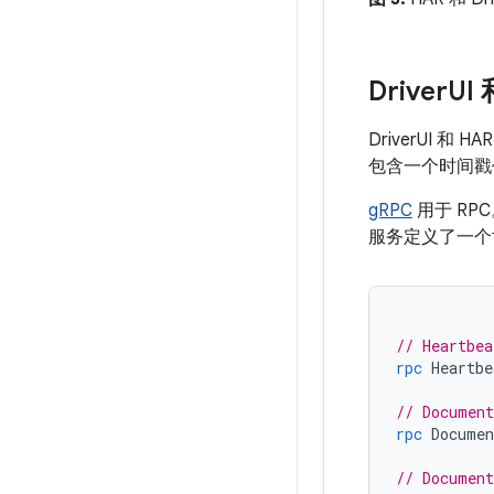
Driver
UI
DriverUI 
包含一个时间戳
gRPC
用于 RPC
服务定义了一个
// Heartbea
rpc
Heartbe
// Document
rpc
Documen
// Document