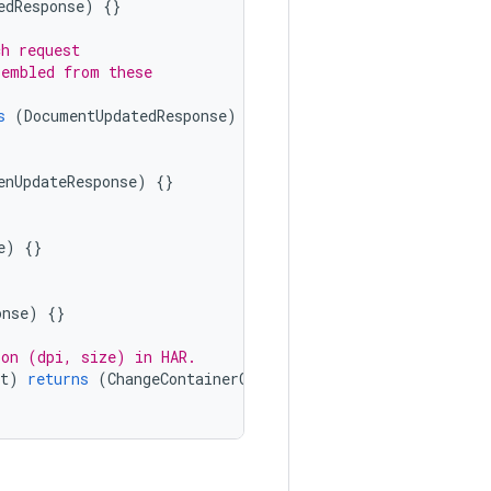
edResponse
)
{}
ch request
sembled from these
s
(
DocumentUpdatedResponse
)
{}
enUpdateResponse
)
{}
e
)
{}
onse
)
{}
ion (dpi, size) in HAR.
t
)
returns
(
ChangeContainerConfigurationResponse
)
{}