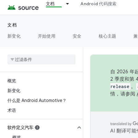
文档
Android 代码搜索
文档
新变化
开始使用
安全
核心主题
兼
自 202
2 季度和第
概览
release
。
新变化
情，请参阅
什么是 Android Automotive？
术语
软件定义汽车
AI 翻译可
概览