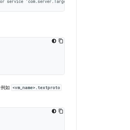
，例如
<vm_name>.textproto