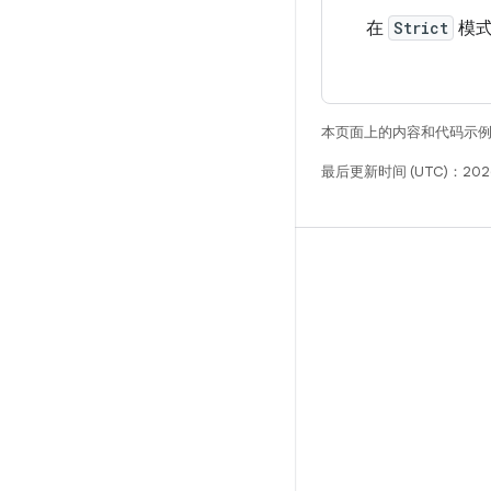
在
Strict
模式
本页面上的内容和代码示
最后更新时间 (UTC)：2026
构建
Android 代码库
要求
下载
预览二进制文件
出厂映像
驱动程序二进制文件