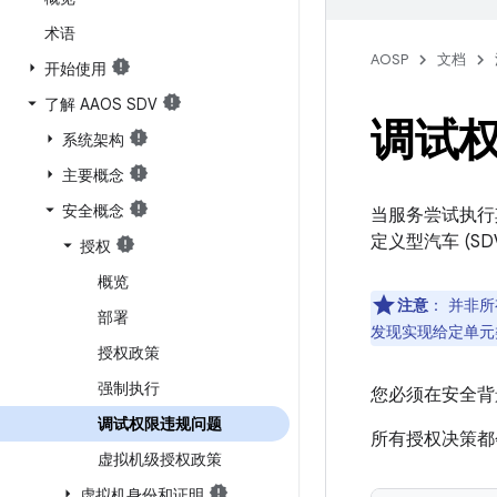
术语
AOSP
文档
开始使用
了解 AAOS SDV
调试
系统架构
主要概念
安全概念
当服务尝试执行
定义型汽车 (S
授权
概览
注意
：
并非所
部署
发现实现给定单元
授权政策
强制执行
您必须在安全背
调试权限违规问题
所有授权决策都
虚拟机级授权政策
虚拟机身份和证明