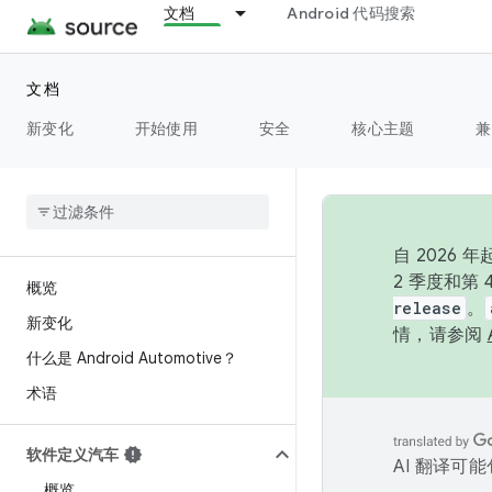
文档
Android 代码搜索
文档
新变化
开始使用
安全
核心主题
兼
自 202
2 季度和第
概览
release
。
新变化
情，请参阅
什么是 Android Automotive？
术语
软件定义汽车
AI 翻译可
概览