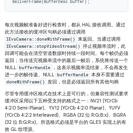
deliverFrame(BufferDesc buffer);
每次视频帧准备好进行检查时，都从 HAL 接收调用。通过
此方法接收的缓冲区句柄必须通过调用
IEvsCamera::doneWithFrame()
来返回。当通过调用
IEvsCamera::stopVideoStream()
停止视频串流时，此
回调可能会在清空管道数据时持续一段时间。每个帧仍必须
返回；当传送完视频串流中的最后一帧后，系统将传送一个
NULL
bufferHandle
，这表示视频串流结束，不会再发生
进一步的帧传递。NULL
bufferHandle
本身不需要通过
doneWithFrame()
发回，但是必须返回所有其他句柄
尽管专用缓冲区格式在技术上是可行的，但兼容性测试要求
缓冲区采用以下五种受支持的格式之一：NV21 (YCrCb
4:2:0 Semi-Planar)、YV12 (YCrCb 4:2:0 Planar)、YUYV
(YCrCb 4:2:2 Interleaved)、RGBA (32 位 R:G:B:x)、BGRA
(32 位 B:G:R:x)。所选格式必须是平台的 GLES 实现上的有
效 GL 纹理源。