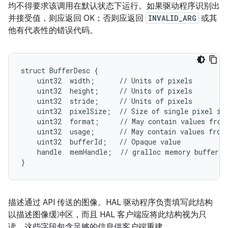
均不得要求该调用在默认状态下运行。如果驱动程序识别出
并接受值，则应返回 OK；否则应返回
INVALID_ARG
或其
他有代表性的错误代码。
struct BufferDesc {

    uint32  width;      // Units of pixels

    uint32  height;     // Units of pixels

    uint32  stride;     // Units of pixels

    uint32  pixelSize;  // Size of single pixel in 
    uint32  format;     // May contain values from 
    uint32  usage;      // May contain values from 
    uint32  bufferId;   // Opaque value

    handle  memHandle;  // gralloc memory buffer ha
}
描述通过 API 传送的图像。HAL 驱动程序负责填写此结构
以描述图像缓冲区，而且 HAL 客户端应将此结构视为只
读。这些字段包含足够的信息供客户端重建