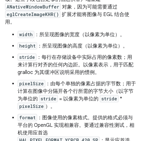
ANativeWindowBuffer
对象，因为可能需要通过
eglCreateImageKHR()
扩展才能将图像与 EGL 结合使
用。
width
：所呈现图像的宽度（以像素为单位）。
height
：所呈现图像的高度（以像素为单位）。
stride
：每行在存储设备中实际占用的像素数；用
来计算行对齐的任何内边距。以像素表示，用于匹配
gralloc 为其缓冲区说明采用的惯例。
pixelSize
：由每个单独的像素占据的字节数；用于
计算在图像中分隔开各个行所需的字节大小（以字节
为单位的
stride
= 以像素为单位的
stride
*
pixelSize
）。
format
：图像使用的像素格式。提供的格式必须与
平台的 OpenGL 实现相兼容。要通过兼容性测试，相
机使用应首选
HAL_PIXEL_FORMAT_YCRCB_420_SP
；显示应首选