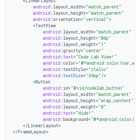
<
LinearLayout
android
:
layout_width
=
"match_parent"
android
:
layout_height
=
"match_parent"
android
:
orientation
=
"vertical"
<
TextView
android
:
layout_width
=
"match_parent"
android
:
layout_height
=
"0dp"
android
:
layout_weight
=
"1"
android
:
gravity
=
"center"
android
:
text
=
"Code Lab View!"
android
:
color
=
"@*android:color/car_acc
android
:
textStyle
=
"italic"
android
:
textSize
=
"34sp"
/
<
Button
android
:
id
=
"@+id/codelab_button"
android
:
layout_width
=
"match_parent"
android
:
layout_height
=
"wrap_content"
android
:
layout_weight
=
"0"
android
:
text
=
"Hide!"
android
:
background
=
"@*android:color/ca
<
/
LinearLayout
>

<
/
FrameLayout
>