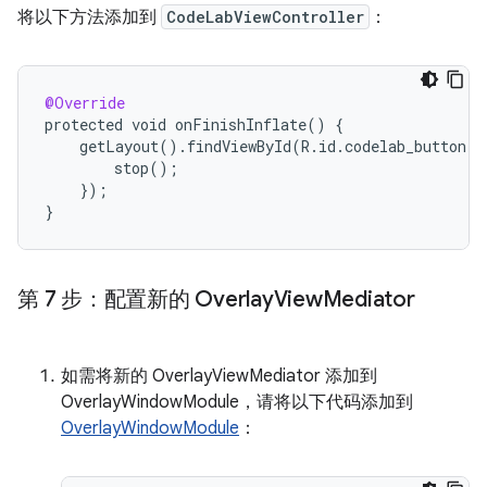
将以下方法添加到
CodeLabViewController
：
@Override
protected
void
onFinishInflate
()
{
getLayout
().
findViewById
(
R
.
id
.
codelab_button
).
stop
();
}
);
}
第 7 步：配置新的 Overlay
View
Mediator
如需将新的 OverlayViewMediator 添加到
OverlayWindowModule，请将以下代码添加到
OverlayWindowModule
：