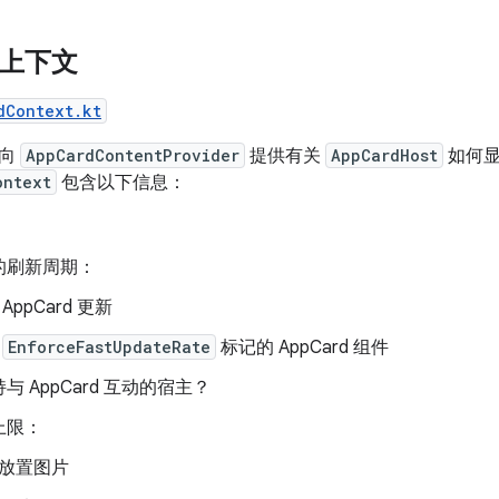
d 上下文
dContext.kt
于向
AppCardContentProvider
提供有关
AppCardHost
如何显示
ontext
包含以下信息：
的刷新周期：
AppCard 更新
有
EnforceFastUpdateRate
标记的 AppCard 组件
与 AppCard 互动的宿主？
上限：
放置图片