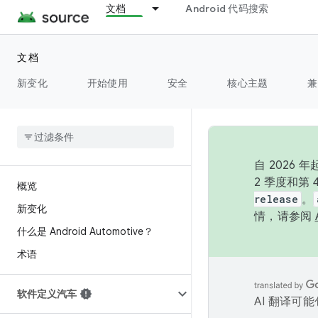
文档
Android 代码搜索
文档
新变化
开始使用
安全
核心主题
兼
自 202
2 季度和第
概览
release
。
新变化
情，请参阅
什么是 Android Automotive？
术语
软件定义汽车
AI 翻译可