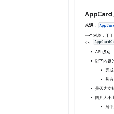
App
Car
来源
：
AppCar
一个对象，用
示。
AppCardC
API 级别
以下内容
完成 
带
是否为支持
图片大小
居中