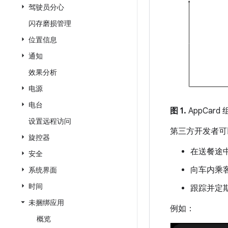
驾驶员分心
闪存磨损管理
位置信息
通知
效果分析
电源
电台
图 1.
AppCard
设置远程访问
第三方开发者可以
旋控器
在送餐途
安全
向车内乘
系统界面
时间
跟踪并定
未捆绑应用
例如：
概览