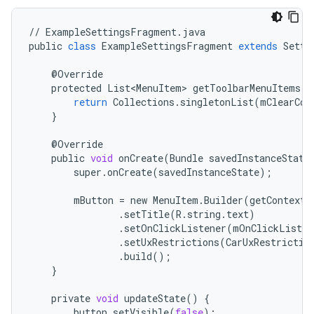
//
ExampleSettingsFragment
.
java
public
class
ExampleSettingsFragment
extends
Setti
@
Override
protected
List<MenuItem>
getToolbarMenuItems
()
return
Collections
.
singletonList
(
mClearCon
}
@
Override
public
void
onCreate
(
Bundle
savedInstanceState
super
.
onCreate
(
savedInstanceState
);
mButton
=
new
MenuItem
.
Builder
(
getContext
(
.
setTitle
(
R
.
string
.
text
)
.
setOnClickListener
(
mOnClickListen
.
setUxRestrictions
(
CarUxRestrictio
.
build
();
}
private
void
updateState
()
{
button
.
setVisible
(
false
);