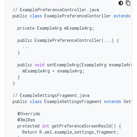
//
ExamplePreferenceController
.
java
public
class
ExamplePreferenceContorller
extends
P
private
ExampleArg
mExampleArg
;
public
ExamplePreferenceController
(
...
)
{
...
}
public
void
setExampleArg
(
ExampleArg
exampleArg
)
mExampleArg
=
exampleArg
;
}
}
//
ExampleSettingsFragment
.
java
public
class
ExampleSettingsFragment
extends
Setti
@
Override
@
XmlRes
protected
int
getPreferenceScreenResId
()
{
Return
R
.
xml
.
example_settings_fragment
;