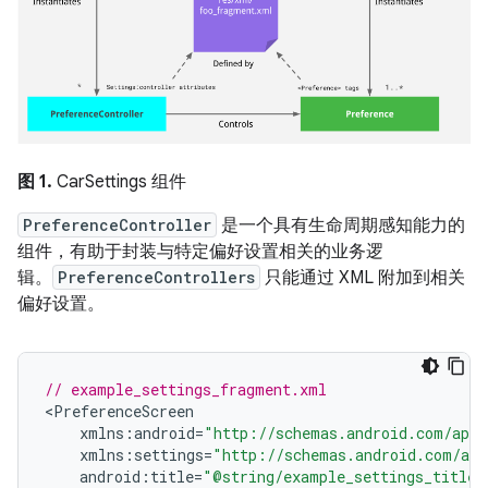
图 1.
CarSettings 组件
PreferenceController
是一个具有生命周期感知能力的
组件，有助于封装与特定偏好设置相关的业务逻
辑。
PreferenceControllers
只能通过 XML 附加到相关
偏好设置。
// example_settings_fragment.xml
<
PreferenceScreen
xmlns
:
android
=
"http://schemas.android.com/apk/
xmlns
:
settings
=
"http://schemas.android.com/apk
android
:
title
=
"@string/example_settings_title"