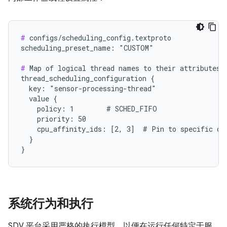
#
 configs/scheduling_config.textproto

scheduling_preset_name: "CUSTOM"

#
 Map of logical thread names to their attributes (
thread_scheduling_configuration {

  key: "sensor-processing-thread"

  value {

    policy: 1        # SCHED_FIFO

    priority: 50

    cpu_affinity_ids: [2, 3]  # Pin to specific cor
  }

系统行为和执行
SDV 平台采用严格的执行模型，以便在运行任何特定于服