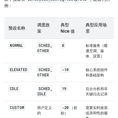
例：
调度政
典型
典型应用场
预设名称
策
Nice 值
景
NORMAL
SCHED
_
0
标准服务（暖
OTHER
通空调、媒
体、设置）
ELEVATED
SCHED
_
-10
核心系统组件
OTHER
和基础架构
IDLE
SCHED
_
19
后台分析和非
IDLE
关键日志记录
CUSTOM
-20
用户定义
（初
需要实时政策
的
始）
或亲和性的服