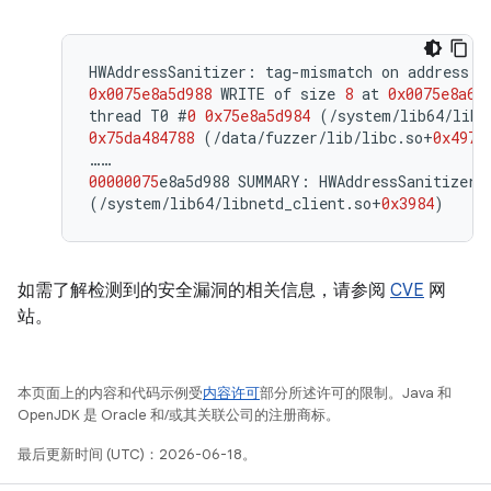
HWAddressSanitizer
:
tag
-
mismatch
on
address
0
0x0075e8a5d988
WRITE
of
size
8
at
0x0075e8a64
thread
T0
#
0
0x75e8a5d984
(
/
system
/
lib64
/
libn
0x75da484788
(
/
data
/
fuzzer
/
lib
/
libc
.
so
+
0x4978
……
00000075
e8a5d988
SUMMARY
:
HWAddressSanitizer
:
(
/
system
/
lib64
/
libnetd_client
.
so
+
0x3984
)
如需了解检测到的安全漏洞的相关信息，请参阅
CVE
网
站。
本页面上的内容和代码示例受
内容许可
部分所述许可的限制。Java 和
OpenJDK 是 Oracle 和/或其关联公司的注册商标。
最后更新时间 (UTC)：2026-06-18。