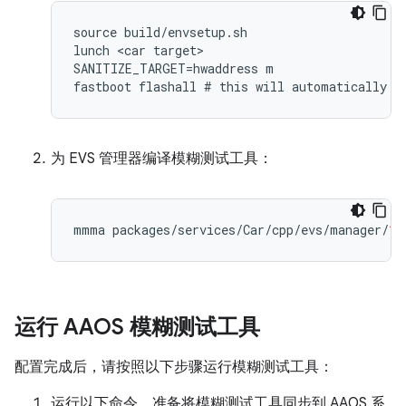
source
build
/
envsetup
.
sh
lunch
<
car
target
SANITIZE_TARGET
=
hwaddress
m
fastboot
flashall
#
this
will
automatically
f
为 EVS 管理器编译模糊测试工具：
mmma
packages
/
services
/
Car
/
cpp
/
evs
/
manager
/
1.
运行 AAOS 模糊测试工具
配置完成后，请按照以下步骤运行模糊测试工具：
运行以下命令，准备将模糊测试工具同步到 AAOS 系