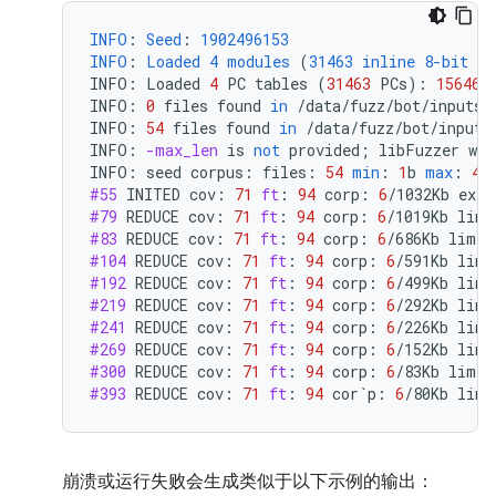
INFO
:
Seed
:
1902496153
INFO
:
Loaded
4
modules
(
31463
inline
8-bit
co
INFO
:
Loaded
4
PC
tables
(
31463
PCs
):
15646
INFO
:
0
files
found
in
/
data
/
fuzz
/
bot
/
inputs
/
INFO
:
54
files
found
in
/
data
/
fuzz
/
bot
/
inputs
INFO
:
-max_len
is
not
provided
;
libFuzzer
wil
INFO
:
seed
corpus
:
files
:
54
min
:
1
b
max
:
41
#55
INITED
cov
:
71
ft
:
94
corp
:
6
/
1032Kb
exec
#79
REDUCE
cov
:
71
ft
:
94
corp
:
6
/
1019Kb
lim
:
#83
REDUCE
cov
:
71
ft
:
94
corp
:
6
/
686Kb
lim
:
#104
REDUCE
cov
:
71
ft
:
94
corp
:
6
/
591Kb
lim
:
#192
REDUCE
cov
:
71
ft
:
94
corp
:
6
/
499Kb
lim
:
#219
REDUCE
cov
:
71
ft
:
94
corp
:
6
/
292Kb
lim
:
#241
REDUCE
cov
:
71
ft
:
94
corp
:
6
/
226Kb
lim
:
#269
REDUCE
cov
:
71
ft
:
94
corp
:
6
/
152Kb
lim
:
#300
REDUCE
cov
:
71
ft
:
94
corp
:
6
/
83Kb
lim
:
#393
REDUCE
cov
:
71
ft
:
94
cor
`
p
:
6
/
80Kb
lim
:
崩溃或运行失败会生成类似于以下示例的输出：