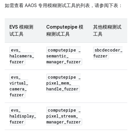
如需查看 AAOS 专用模糊测试工具的列表，请参阅下表：
EVS 模糊测
Computepipe 模
其他模糊测试
试工具
糊测试工具
工具
evs
_
computepipe
_
sbcdecoder
_
halcamera
_
semantic
_
fuzzer
fuzzer
manager
_
fuzzer
evs
_
computepipe
_
virtual
_
pixel
_
mem
_
camera
_
handle
_
fuzzer
fuzzer
evs
_
computepipe
_
haldisplay
_
pixel
_
stream
_
fuzzer
manager
_
fuzzer