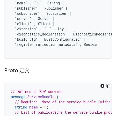
  "name" , ":" , String |

  "publisher" , Publisher |

  "subscriber" , Subscriber |

  "server" , Server |

  "client" , Client |

  "extension" , ":" , Any |

  "diagnostics_declaration" , DiagnosticsDeclaratio
  "build_cfg" , BuildConfiguration |

  "register_reflection_metadata" , Boolean

Proto 定义
// Defines an SDV service
message
ServiceBundle
{
// Required. Name of the service bundle (without
string
name
=
1
;
// List of publications the service bundle provi