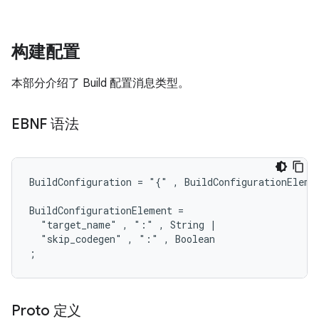
构建配置
本部分介绍了 Build 配置消息类型。
EBNF 语法
BuildConfiguration = "{" , BuildConfigurationElemen
BuildConfigurationElement =

  "target_name" , ":" , String |

  "skip_codegen" , ":" , Boolean

Proto 定义