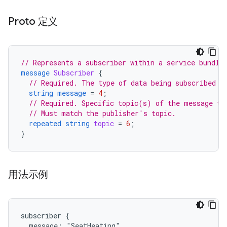
Proto 定义
// Represents a subscriber within a service bundle
message
Subscriber
{
// Required. The type of data being subscribed t
string
message
=
4
;
// Required. Specific topic(s) of the message to
// Must match the publisher's topic.
repeated
string
topic
=
6
;
}
用法示例
subscriber {

  message: "SeatHeating"
