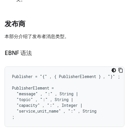
发布商
本部分介绍了发布者消息类型。
EBNF 语法
Publisher = "{" , { PublisherElement } , "}" ;

PublisherElement =

  "message" , ":" , String |

  "topic" , ":" , String |

  "capacity" , ":" , Integer |

  "service_unit_name" , ":" , String
