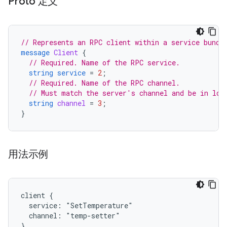
Proto 定义
// Represents an RPC client within a service bundl
message
Client
{
// Required. Name of the RPC service.
string
service
=
2
;
// Required. Name of the RPC channel.
// Must match the server's channel and be in low
string
channel
=
3
;
}
用法示例
client {

  service: "SetTemperature"

  channel: "temp-setter"
