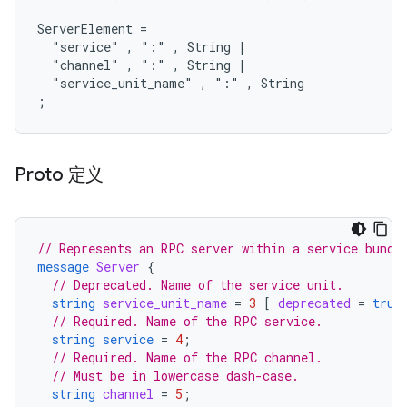
ServerElement =

  "service" , ":" , String |

  "channel" , ":" , String |

  "service_unit_name" , ":" , String

Proto 定义
// Represents an RPC server within a service bundl
message
Server
{
// Deprecated. Name of the service unit.
string
service_unit_name
=
3
[
deprecated
=
true
// Required. Name of the RPC service.
string
service
=
4
;
// Required. Name of the RPC channel.
// Must be in lowercase dash-case.
string
channel
=
5
;