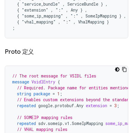
  { "service_bundle" , ServiceBundle } ,

  { "extension" , ":" , Any } ,

  { "some_ip_mapping" , ":" , SomeIpMapping } ,

  { "vhal_mapping" , ":" , VhalMapping }

Proto 定义
// The root message for VSIDL files
message
VsidlEntry
{
// Required. Package name for entities mentioned
string
package
=
1
;
// Enables custom extensions beyond the standard
repeated
google.protobuf.Any
extension
=
3
;
// SOMEIP mapping rules
repeated
sdv.someip.v1.SomeIpMapping
some_ip_map
// VHAL mapping rules