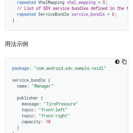
repeated
VhalMapping
vhal_mapping
=
5
;
// List of SDV service bundles defined in the fi
repeated
ServiceBundle
service_bundle
=
6
;
}
用法示例
package
:
"com.android.sdv.sample.vsidl"
service_bundle
{
name
:
"Manager"
publisher
{
message
:
"TirePressure"
topic
:
"front-left"
topic
:
"front-right"
capacity
:
10
}