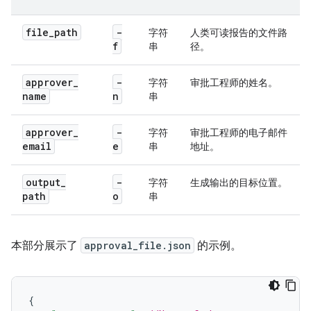
file
_
path
-
字符
人类可读报告的文件路
f
串
径。
approver
_
-
字符
审批工程师的姓名。
name
n
串
approver
_
-
字符
审批工程师的电子邮件
email
e
串
地址。
output
_
-
字符
生成输出的目标位置。
path
o
串
本部分展示了
approval_file.json
的示例。
{