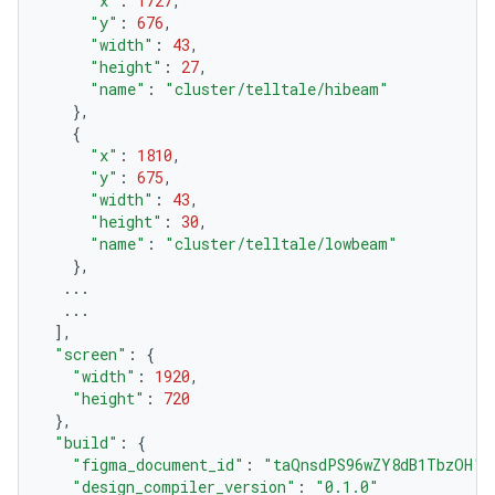
"x"
:
1727
,
"y"
:
676
,
"width"
:
43
,
"height"
:
27
,
"name"
:
"cluster/telltale/hibeam"
},
{
"x"
:
1810
,
"y"
:
675
,
"width"
:
43
,
"height"
:
30
,
"name"
:
"cluster/telltale/lowbeam"
},
...
...
],
"screen"
:
{
"width"
:
1920
,
"height"
:
720
},
"build"
:
{
"figma_document_id"
:
"taQnsdPS96wZY8dB1TbzOH"
,
"design_compiler_version"
:
"0.1.0"