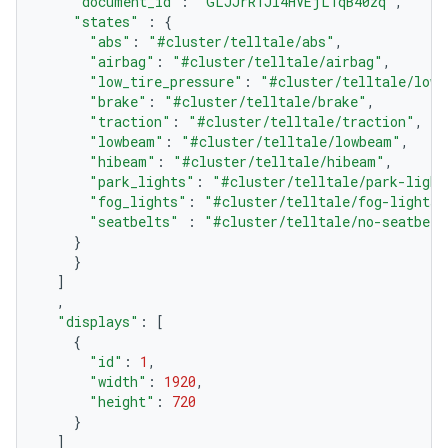
"document_id"
:
"GLJJrR1JI4HVEjL1qB40zq"
,
"states"
:
{
"abs"
:
"#cluster/telltale/abs"
,
"airbag"
:
"#cluster/telltale/airbag"
,
"low_tire_pressure"
:
"#cluster/telltale/low-
"brake"
:
"#cluster/telltale/brake"
,
"traction"
:
"#cluster/telltale/traction"
,
"lowbeam"
:
"#cluster/telltale/lowbeam"
,
"hibeam"
:
"#cluster/telltale/hibeam"
,
"park_lights"
:
"#cluster/telltale/park-light
"fog_lights"
:
"#cluster/telltale/fog-lights"
"seatbelts"
:
"#cluster/telltale/no-seatbelt
}
}
]
,
"displays"
:
[
{
"id"
:
1
,
"width"
:
1920
,
"height"
:
720
}
]