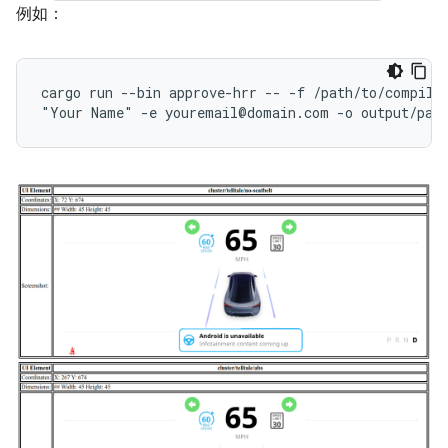
例如：
cargo run --bin approve-hrr -- -f /path/to/compiler