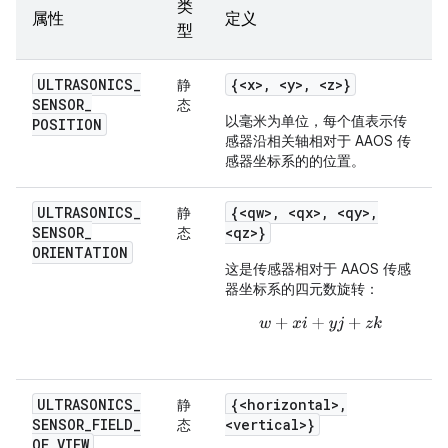
类
属性
定义
型
ULTRASONICS
_
{<x>
,
<y>
,
<z>}
静
SENSOR
_
态
以毫米为单位，每个值表示传
POSITION
感器沿相关轴相对于 AAOS 传
感器坐标系的的位置。
ULTRASONICS
_
{<qw>
,
<qx>
,
<qy>
,
静
SENSOR
_
<qz>}
态
ORIENTATION
这是传感器相对于 AAOS 传感
器坐标系的四元数旋转：
w
+
x
i
+
y
j
+
z
k
ULTRASONICS
_
{<horizontal>
,
静
SENSOR
_
FIELD
_
<vertical>}
态
OF
_
VIEW