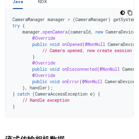
Java
NDK
CameraManager
manager
=
(
CameraManager
)
getSystemS
try
{
manager
.
openCamera
(
cameraId
,
new
CameraDevice
.
@Override
public
void
onOpened
(
@NonNull
CameraDevice
// Camera opened, now create session
}
@Override
public
void
onDisconnected
(
@NonNull
Camera
@Override
public
void
onError
(
@NonNull
CameraDevice
},
handler
);
}
catch
(
CameraAccessException
e
)
{
// Handle exception
}