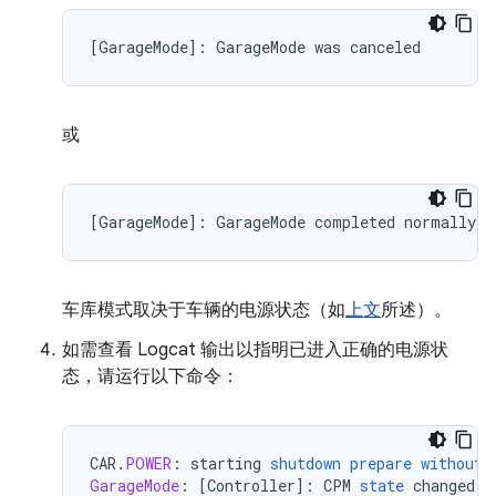
[
GarageMode
]
:
GarageMode
was
canceled
或
[
GarageMode
]
:
GarageMode
completed
normally
车库模式取决于车辆的电源状态（如
上文
所述）。
如需查看 Logcat 输出以指明已进入正确的电源状
态，请运行以下命令：
CAR
.
POWER
:
starting
shutdown
prepare
without
GarageMode
:
[
Controller
]
:
CPM
state
changed
t