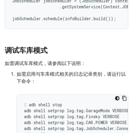
JobScheduler
jobScheduler
=
(
JobScheduler
)
context
.
getSystemService
(
Context
.
JOB_
jobScheduler
.
schedule
(
infoBuilder
.
build
());
调试车库模式
如需调试车库模式，请参阅以下说明：
如需启用与车库模式相关的日志记录类别，请运行以
下命令：
adb shell stop

adb shell setprop log.tag.GarageMode VERBOSE

adb shell setprop log.tag.Finsky VERBOSE

adb shell setprop log.tag.CAR.POWER VERBOSE

adb shell setprop log.tag.JobScheduler.Connect