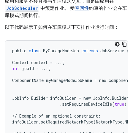
应用和服务不会直接与车库模式交互，而是由应用在
JobScheduler
中预定作业。 受
空闲性
约束的作业会在车
库模式期间执行。
以下代码展示了如何在车库模式下安排作业运行时间：
public
class
MyGarageModeJob
extends
JobService
{
Context
context
=
...
;
int
jobId
=
...
;
ComponentName
myGarageModeJobName
=
new
componentN
JobInfo
.
Builder
infoBuilder
=
new
JobInfo
.
Builder
(
.
setRequiresDeviceIdle
(
true
);
//
Example
of
an
optional
constraint
:
infoBuilder
.
setRequiredNetworkType
(
NetworkType
.
NET